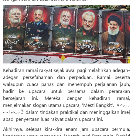
Kehadiran ramai rakyat sejak awal pagi melahirkan adegan-
adegan persefahaman dan perpaduan. Ramai peserta
walaupun cuaca panas dan menempuh perjalanan jauh,
hadir ke upacara untuk bersama dalam perarakan
bersejarah ini. Mereka dengan kehadiran ramai,
menjelmakan slogan utama upacara, 'Mesti Bangkit', 《باید
برخواست》dalam tindakan praktikal dan meninggalkan imej
abadi penyertaan luas rakyat dalam upacara ini.
Akhirnya, selepas kira-kira enam jam upacara bermula,
kenderaan yang membawa jenazah suci Pemimpin Syahid