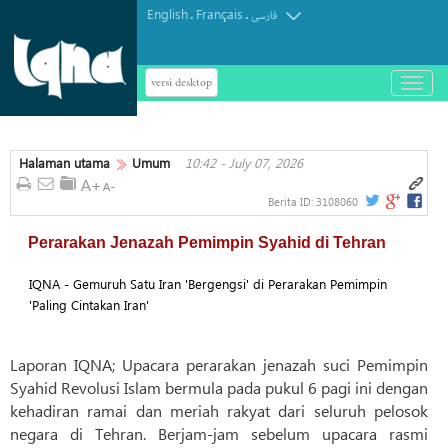
English
Français
.
.
فارسی
versi desktop
باز
و
بسته
کردن
Halaman utama
Umum
10:42 - July 07, 2026
منو
Berita ID:
3108060
Perarakan Jenazah Pemimpin Syahid di Tehran
IQNA - Gemuruh Satu Iran 'Bergengsi' di Perarakan Pemimpin
'Paling Cintakan Iran'
Laporan IQNA; Upacara perarakan jenazah suci Pemimpin
Syahid Revolusi Islam bermula pada pukul 6 pagi ini dengan
kehadiran ramai dan meriah rakyat dari seluruh pelosok
negara di Tehran. Berjam-jam sebelum upacara rasmi