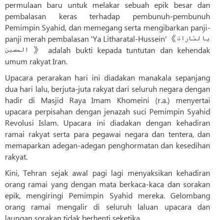
permulaan baru untuk melakar sebuah epik besar dan
pembalasan keras terhadap pembunuh-pembunuh
Pemimpin Syahid, dan memegang serta mengibarkan panji-
panji merah pembalasan 'Ya Litharatal-Hussein' 《یا لثارات
الحسین 》 adalah bukti kepada tuntutan dan kehendak
umum rakyat Iran.
Upacara perarakan hari ini diadakan manakala sepanjang
dua hari lalu, berjuta-juta rakyat dari seluruh negara dengan
hadir di Masjid Raya Imam Khomeini (r.a.) menyertai
upacara perpisahan dengan jenazah suci Pemimpin Syahid
Revolusi Islam. Upacara ini diadakan dengan kehadiran
ramai rakyat serta para pegawai negara dan tentera, dan
memaparkan adegan-adegan penghormatan dan kesedihan
rakyat.
Kini, Tehran sejak awal pagi lagi menyaksikan kehadiran
orang ramai yang dengan mata berkaca-kaca dan sorakan
epik, mengiringi Pemimpin Syahid mereka. Gelombang
orang ramai mengalir di seluruh laluan upacara dan
laungan sorakan tidak berhenti seketika.