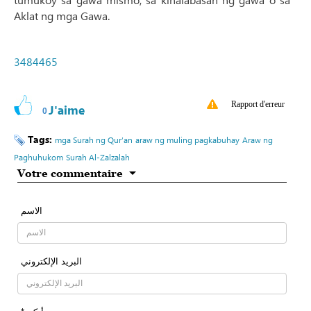
Aklat ng mga Gawa.
3484465
Rapport d'erreur
J'aime
0
Tags:
mga Surah ng Qur’an
araw ng muling pagkabuhay
Araw ng
Paghuhukom
Surah Al-Zalzalah
Votre commentaire
الاسم
البرید الإلکتروني