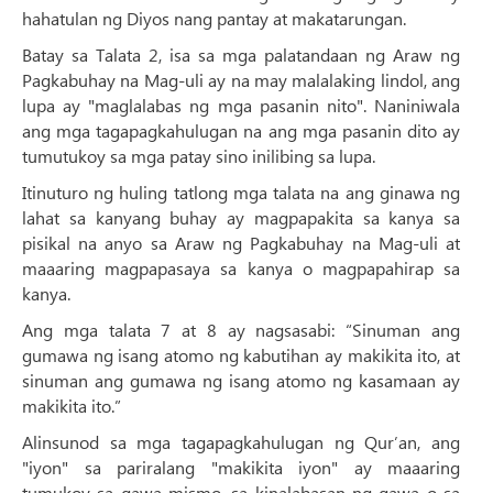
hahatulan ng Diyos nang pantay at makatarungan.
Batay sa Talata 2, isa sa mga palatandaan ng Araw ng
Pagkabuhay na Mag-uli ay na may malalaking lindol, ang
lupa ay "maglalabas ng mga pasanin nito". Naniniwala
ang mga tagapagkahulugan na ang mga pasanin dito ay
tumutukoy sa mga patay sino inilibing sa lupa.
Itinuturo ng huling tatlong mga talata na ang ginawa ng
lahat sa kanyang buhay ay magpapakita sa kanya sa
pisikal na anyo sa Araw ng Pagkabuhay na Mag-uli at
maaaring magpapasaya sa kanya o magpapahirap sa
kanya.
Ang mga talata 7 at 8 ay nagsasabi: “Sinuman ang
gumawa ng isang atomo ng kabutihan ay makikita ito, at
sinuman ang gumawa ng isang atomo ng kasamaan ay
makikita ito.”
Alinsunod sa mga tagapagkahulugan ng Qur’an, ang
"iyon" sa pariralang "makikita iyon" ay maaaring
tumukoy sa gawa mismo, sa kinalabasan ng gawa o sa