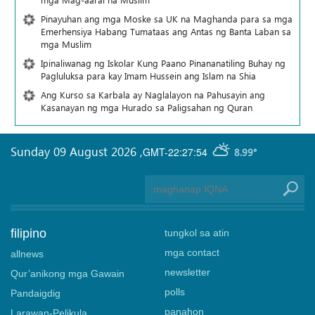
Pinayuhan ang mga Moske sa UK na Maghanda para sa mga
Emerhensiya Habang Tumataas ang Antas ng Banta Laban sa
mga Muslim
Ipinaliwanag ng Iskolar Kung Paano Pinananatiling Buhay ng
Pagluluksa para kay Imam Hussein ang Islam na Shia
Ang Kurso sa Karbala ay Naglalayon na Pahusayin ang
Kasanayan ng mga Hurado sa Paligsahan ng Quran
Sunday 09 August 2026
,
GMT-22:27:54
8.99°
filipino
tungkol sa atin
mga contact
allnews
newsletter
Qur’anikong mga Gawain
polls
Pandaigdig
panahon
Larawan-Pelikula