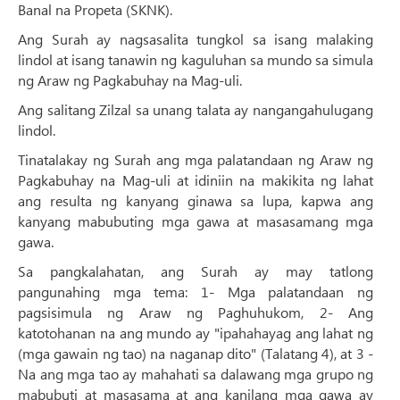
Banal na Propeta (SKNK).
Ang Surah ay nagsasalita tungkol sa isang malaking
lindol at isang tanawin ng kaguluhan sa mundo sa simula
ng Araw ng Pagkabuhay na Mag-uli.
Ang salitang Zilzal sa unang talata ay nangangahulugang
lindol.
Tinatalakay ng Surah ang mga palatandaan ng Araw ng
Pagkabuhay na Mag-uli at idiniin na makikita ng lahat
ang resulta ng kanyang ginawa sa lupa, kapwa ang
kanyang mabubuting mga gawa at masasamang mga
gawa.
Sa pangkalahatan, ang Surah ay may tatlong
pangunahing mga tema: 1- Mga palatandaan ng
pagsisimula ng Araw ng Paghuhukom, 2- Ang
katotohanan na ang mundo ay "ipahahayag ang lahat ng
(mga gawain ng tao) na naganap dito" (Talatang 4), at 3 -
Na ang mga tao ay mahahati sa dalawang mga grupo ng
mabubuti at masasama at ang kanilang mga gawa ay