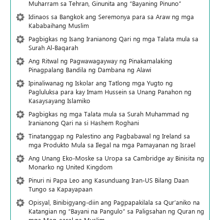
Muharram sa Tehran, Ginunita ang “Bayaning Pinuno”
Idinaos sa Bangkok ang Seremonya para sa Araw ng mga
Kababaihang Muslim
Pagbigkas ng Isang Iranianong Qari ng mga Talata mula sa
Surah Al-Baqarah
Ang Ritwal ng Pagwawagayway ng Pinakamalaking
Pinagpalang Bandila ng Dambana ng Alawi
Ipinaliwanag ng Iskolar ang Tatlong mga Yugto ng
Pagluluksa para kay Imam Hussein sa Unang Panahon ng
Kasaysayang Islamiko
Pagbigkas ng mga Talata mula sa Surah Muhammad ng
Iranianong Qari na si Hashem Roghani
Tinatanggap ng Palestino ang Pagbabawal ng Ireland sa
mga Produkto Mula sa Ilegal na mga Pamayanan ng Israel
Ang Unang Eko-Moske sa Uropa sa Cambridge ay Binisita ng
Monarko ng United Kingdom
Pinuri ni Papa Leo ang Kasunduang Iran-US Bilang Daan
Tungo sa Kapayapaan
Opisyal, Binibigyang-diin ang Pagpapakilala sa Qur’aniko na
Katangian ng “Bayani na Pangulo” sa Paligsahan ng Quran ng
mga Mag-aaral na Muslim