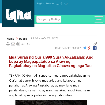
.
.
English
Français
فارسی
Bersiyon ng Desktop
باز
و
سته
ردن
13:30 - July 25, 2023
منو
Home
public
3005809
Code de l'info:
Mga Surah ng Qur’an/99 Surah Al-Zalzalah: Ang
Lupa ay Magpapatotoo sa Araw ng
Pagkabuhay na Mag-uli sa Ginawa ng mga Tao
TEHRAN (IQNA) – Alinsunod sa mga pagpapakahulugan ng
Qur’an at panrelihiyong mga aklat, ang katapusan ng
panahon at Araw ng Pagkabuhay ay may ilang mga
palatandaan, isa na rito ay isang malaking lindol kung saan
ang lahat ng mga patay ay muling nabubuhay.