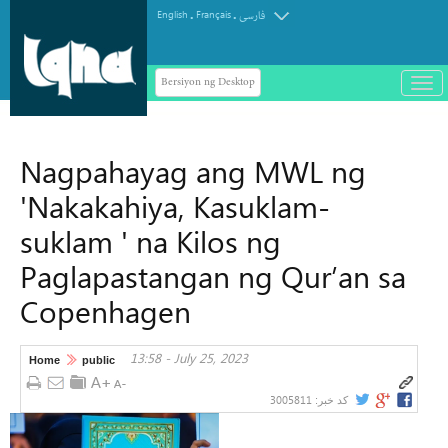
.
.
English
Français
فارسی
Bersiyon ng Desktop
باز
و
سته
ردن
Nagpahayag ang MWL ng
منو
'Nakakahiya, Kasuklam-
suklam ' na Kilos ng
Paglapastangan ng Qur’an sa
Copenhagen
13:58 - July 25, 2023
Home
public
3005811
کد خبر: