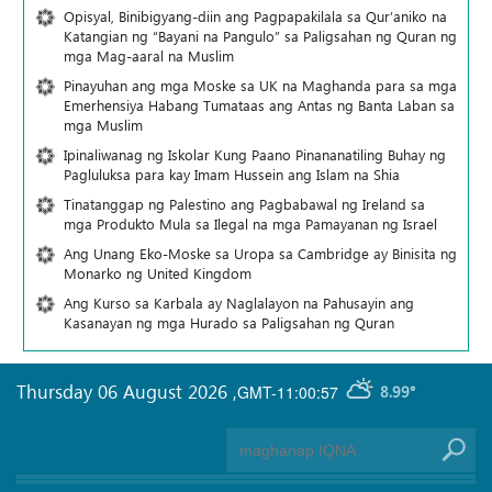
Opisyal, Binibigyang-diin ang Pagpapakilala sa Qur’aniko na
Katangian ng “Bayani na Pangulo” sa Paligsahan ng Quran ng
mga Mag-aaral na Muslim
Pinayuhan ang mga Moske sa UK na Maghanda para sa mga
Emerhensiya Habang Tumataas ang Antas ng Banta Laban sa
mga Muslim
Ipinaliwanag ng Iskolar Kung Paano Pinananatiling Buhay ng
Pagluluksa para kay Imam Hussein ang Islam na Shia
Tinatanggap ng Palestino ang Pagbabawal ng Ireland sa
mga Produkto Mula sa Ilegal na mga Pamayanan ng Israel
Ang Unang Eko-Moske sa Uropa sa Cambridge ay Binisita ng
Monarko ng United Kingdom
Ang Kurso sa Karbala ay Naglalayon na Pahusayin ang
Kasanayan ng mga Hurado sa Paligsahan ng Quran
Thursday 06 August 2026
,
GMT-11:00:57
8.99°