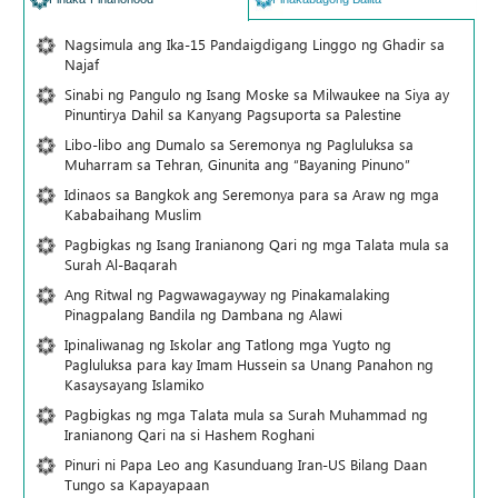
Nagsimula ang Ika-15 Pandaigdigang Linggo ng Ghadir sa
Najaf
Sinabi ng Pangulo ng Isang Moske sa Milwaukee na Siya ay
Pinuntirya Dahil sa Kanyang Pagsuporta sa Palestine
Libo-libo ang Dumalo sa Seremonya ng Pagluluksa sa
Muharram sa Tehran, Ginunita ang “Bayaning Pinuno”
Idinaos sa Bangkok ang Seremonya para sa Araw ng mga
Kababaihang Muslim
Pagbigkas ng Isang Iranianong Qari ng mga Talata mula sa
Surah Al-Baqarah
Ang Ritwal ng Pagwawagayway ng Pinakamalaking
Pinagpalang Bandila ng Dambana ng Alawi
Ipinaliwanag ng Iskolar ang Tatlong mga Yugto ng
Pagluluksa para kay Imam Hussein sa Unang Panahon ng
Kasaysayang Islamiko
Pagbigkas ng mga Talata mula sa Surah Muhammad ng
Iranianong Qari na si Hashem Roghani
Pinuri ni Papa Leo ang Kasunduang Iran-US Bilang Daan
Tungo sa Kapayapaan