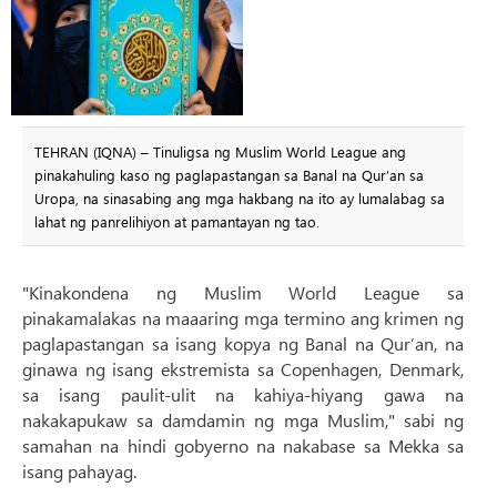
TEHRAN (IQNA) – Tinuligsa ng Muslim World League ang
pinakahuling kaso ng paglapastangan sa Banal na Qur’an sa
Uropa, na sinasabing ang mga hakbang na ito ay lumalabag sa
lahat ng panrelihiyon at pamantayan ng tao.
"Kinakondena ng Muslim World League sa
pinakamalakas na maaaring mga termino ang krimen ng
paglapastangan sa isang kopya ng Banal na Qur’an, na
ginawa ng isang ekstremista sa Copenhagen, Denmark,
sa isang paulit-ulit na kahiya-hiyang gawa na
nakakapukaw sa damdamin ng mga Muslim," sabi ng
samahan na hindi gobyerno na nakabase sa Mekka sa
isang pahayag.