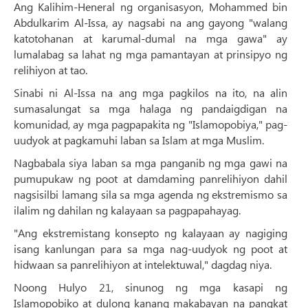
Ang Kalihim-Heneral ng organisasyon, Mohammed bin
Abdulkarim Al-Issa, ay nagsabi na ang gayong "walang
katotohanan at karumal-dumal na mga gawa" ay
lumalabag sa lahat ng mga pamantayan at prinsipyo ng
relihiyon at tao.
Sinabi ni Al-Issa na ang mga pagkilos na ito, na alin
sumasalungat sa mga halaga ng pandaigdigan na
komunidad, ay mga pagpapakita ng "Islamopobiya," pag-
uudyok at pagkamuhi laban sa Islam at mga Muslim.
Nagbabala siya laban sa mga panganib ng mga gawi na
pumupukaw ng poot at damdaming panrelihiyon dahil
nagsisilbi lamang sila sa mga agenda ng ekstremismo sa
ilalim ng dahilan ng kalayaan sa pagpapahayag.
"Ang ekstremistang konsepto ng kalayaan ay nagiging
isang kanlungan para sa mga nag-uudyok ng poot at
hidwaan sa panrelihiyon at intelektuwal," dagdag niya.
Noong Hulyo 21, sinunog ng mga kasapi ng
Islamopobiko at dulong kanang makabayan na pangkat