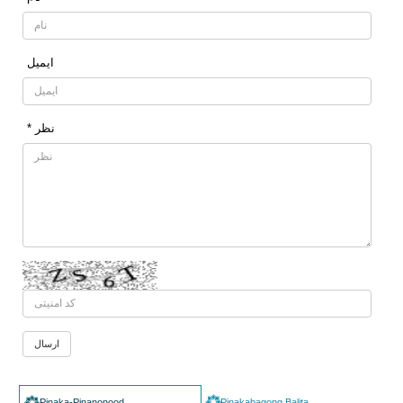
ایمیل
* نظر
Pinaka-Pinanonood
Pinakabagong Balita