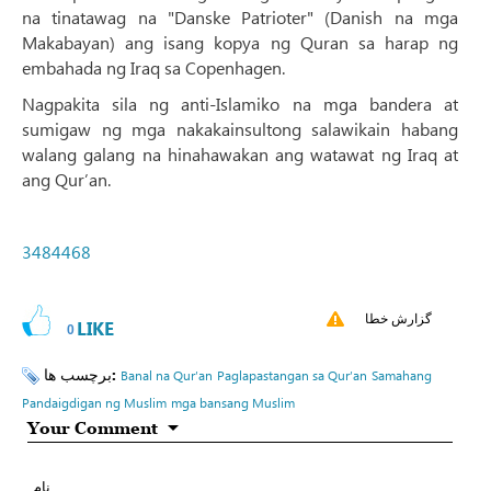
na tinatawag na "Danske Patrioter" (Danish na mga
Makabayan) ang isang kopya ng Quran sa harap ng
embahada ng Iraq sa Copenhagen.
Nagpakita sila ng anti-Islamiko na mga bandera at
sumigaw ng mga nakakainsultong salawikain habang
walang galang na hinahawakan ang watawat ng Iraq at
ang Qur’an.
3484468
گزارش خطا
LIKE
0
برچسب ها:
Banal na Qur’an
Paglapastangan sa Qur’an
Samahang
Pandaigdigan ng Muslim
mga bansang Muslim
Your Comment
نام