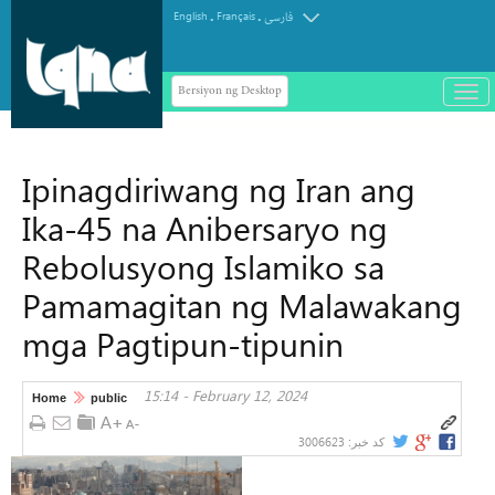
.
.
English
Français
فارسی
Bersiyon ng Desktop
باز
و
سته
ردن
Ipinagdiriwang ng Iran ang
منو
Ika-45 na Anibersaryo ng
Rebolusyong Islamiko sa
Pamamagitan ng Malawakang
mga Pagtipun-tipunin
15:14 - February 12, 2024
Home
public
3006623
کد خبر: