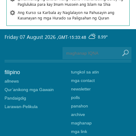
Pagluluksa para kay Imam Hussein ang Islam na Shia
Ang Kurso sa Karbala ay Naglalayon na Pahusayin ang
Kasanayan ng mga Hurado sa Paligsahan ng Quran
Friday 07 August 2026
,
GMT-15:33:48
8.99°
filipino
tungkol sa atin
mga contact
allnews
newsletter
Qur’anikong mga Gawain
polls
Pandaigdig
panahon
Larawan-Pelikula
archive
maghanap
mga link