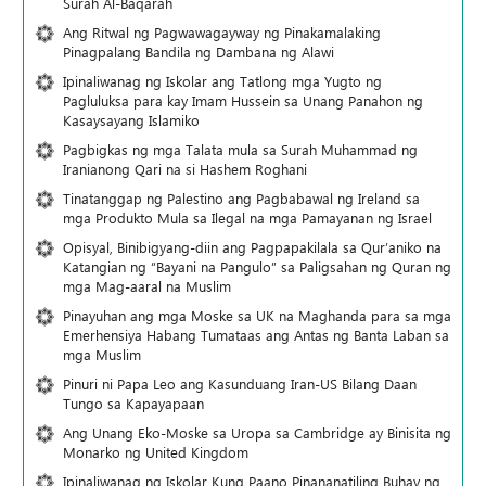
Surah Al-Baqarah
Ang Ritwal ng Pagwawagayway ng Pinakamalaking
Pinagpalang Bandila ng Dambana ng Alawi
Ipinaliwanag ng Iskolar ang Tatlong mga Yugto ng
Pagluluksa para kay Imam Hussein sa Unang Panahon ng
Kasaysayang Islamiko
Pagbigkas ng mga Talata mula sa Surah Muhammad ng
Iranianong Qari na si Hashem Roghani
Tinatanggap ng Palestino ang Pagbabawal ng Ireland sa
mga Produkto Mula sa Ilegal na mga Pamayanan ng Israel
Opisyal, Binibigyang-diin ang Pagpapakilala sa Qur’aniko na
Katangian ng “Bayani na Pangulo” sa Paligsahan ng Quran ng
mga Mag-aaral na Muslim
Pinayuhan ang mga Moske sa UK na Maghanda para sa mga
Emerhensiya Habang Tumataas ang Antas ng Banta Laban sa
mga Muslim
Pinuri ni Papa Leo ang Kasunduang Iran-US Bilang Daan
Tungo sa Kapayapaan
Ang Unang Eko-Moske sa Uropa sa Cambridge ay Binisita ng
Monarko ng United Kingdom
Ipinaliwanag ng Iskolar Kung Paano Pinananatiling Buhay ng