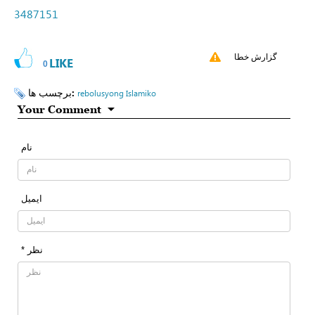
3487151
گزارش خطا
LIKE
0
برچسب ها:
rebolusyong Islamiko
Your Comment
نام
ایمیل
* نظر