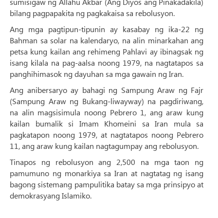
sumisigaw ng Allahu Akbar (Ang Diyos ang Pinakadakila)
bilang pagpapakita ng pagkakaisa sa rebolusyon.
Ang mga pagtipun-tipunin ay kasabay ng ika-22 ng
Bahman sa solar na kalendaryo, na alin minarkahan ang
petsa kung kailan ang rehimeng Pahlavi ay ibinagsak ng
isang kilala na pag-aalsa noong 1979, na nagtatapos sa
panghihimasok ng dayuhan sa mga gawain ng Iran.
Ang anibersaryo ay bahagi ng Sampung Araw ng Fajr
(Sampung Araw ng Bukang-liwayway) na pagdiriwang,
na alin magsisimula noong Pebrero 1, ang araw kung
kailan bumalik si Imam Khomeini sa Iran mula sa
pagkatapon noong 1979, at nagtatapos noong Pebrero
11, ang araw kung kailan nagtagumpay ang rebolusyon.
Tinapos ng rebolusyon ang 2,500 na mga taon ng
pamumuno ng monarkiya sa Iran at nagtatag ng isang
bagong sistemang pampulitika batay sa mga prinsipyo at
demokrasyang Islamiko.