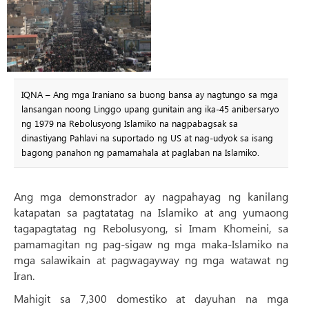
IQNA – Ang mga Iraniano sa buong bansa ay nagtungo sa mga
lansangan noong Linggo upang gunitain ang ika-45 anibersaryo
ng 1979 na Rebolusyong Islamiko na nagpabagsak sa
dinastiyang Pahlavi na suportado ng US at nag-udyok sa isang
bagong panahon ng pamamahala at paglaban na Islamiko.
Ang mga demonstrador ay nagpahayag ng kanilang
katapatan sa pagtatatag na Islamiko at ang yumaong
tagapagtatag ng Rebolusyong, si Imam Khomeini, sa
pamamagitan ng pag-sigaw ng mga maka-Islamiko na
mga salawikain at pagwagayway ng mga watawat ng
Iran.
Mahigit sa 7,300 domestiko at dayuhan na mga