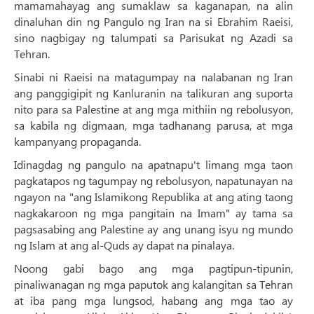
mamamahayag ang sumaklaw sa kaganapan, na alin
dinaluhan din ng Pangulo ng Iran na si Ebrahim Raeisi,
sino nagbigay ng talumpati sa Parisukat ng Azadi sa
Tehran.
Sinabi ni Raeisi na matagumpay na nalabanan ng Iran
ang panggigipit ng Kanluranin na talikuran ang suporta
nito para sa Palestine at ang mga mithiin ng rebolusyon,
sa kabila ng digmaan, mga tadhanang parusa, at mga
kampanyang propaganda.
Idinagdag ng pangulo na apatnapu't limang mga taon
pagkatapos ng tagumpay ng rebolusyon, napatunayan na
ngayon na "ang Islamikong Republika at ang ating taong
nagkakaroon ng mga pangitain na Imam" ay tama sa
pagsasabing ang Palestine ay ang unang isyu ng mundo
ng Islam at ang al-Quds ay dapat na pinalaya.
Noong gabi bago ang mga pagtipun-tipunin,
pinaliwanagan ng mga paputok ang kalangitan sa Tehran
at iba pang mga lungsod, habang ang mga tao ay