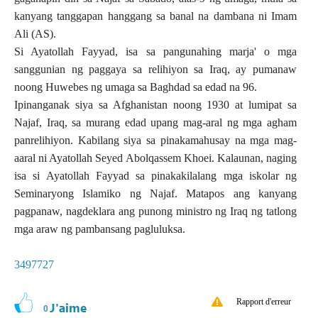
kanyang tanggapan hanggang sa banal na dambana ni Imam
Ali (AS).
Si Ayatollah Fayyad, isa sa pangunahing marja' o mga
sanggunian ng paggaya sa relihiyon sa Iraq, ay pumanaw
noong Huwebes ng umaga sa Baghdad sa edad na 96.
Ipinanganak siya sa Afghanistan noong 1930 at lumipat sa
Najaf, Iraq, sa murang edad upang mag-aral ng mga agham
panrelihiyon. Kabilang siya sa pinakamahusay na mga mag-
aaral ni Ayatollah Seyed Abolqassem Khoei. Kalaunan, naging
isa si Ayatollah Fayyad sa pinakakilalang mga iskolar ng
Seminaryong Islamiko ng Najaf. Matapos ang kanyang
pagpanaw, nagdeklara ang punong ministro ng Iraq ng tatlong
mga araw ng pambansang pagluluksa.
3497727
Rapport d'erreur
J'aime
0