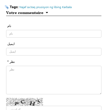
Tags:
Najaf sa Iraq
prusisyon ng libing
Karbala
Votre commentaire
نام
ایمیل
* نظر