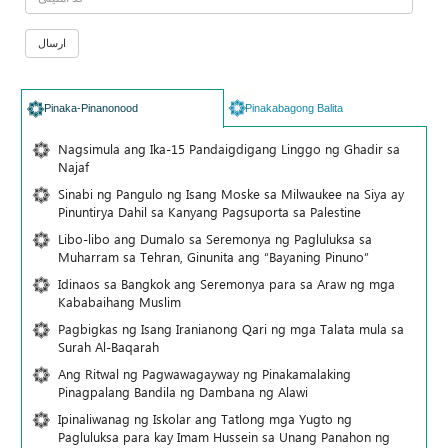
Pinaka-Pinanonood
Pinakabagong Balita
Nagsimula ang Ika-15 Pandaigdigang Linggo ng Ghadir sa
Najaf
Sinabi ng Pangulo ng Isang Moske sa Milwaukee na Siya ay
Pinuntirya Dahil sa Kanyang Pagsuporta sa Palestine
Libo-libo ang Dumalo sa Seremonya ng Pagluluksa sa
Muharram sa Tehran, Ginunita ang “Bayaning Pinuno”
Idinaos sa Bangkok ang Seremonya para sa Araw ng mga
Kababaihang Muslim
Pagbigkas ng Isang Iranianong Qari ng mga Talata mula sa
Surah Al-Baqarah
Ang Ritwal ng Pagwawagayway ng Pinakamalaking
Pinagpalang Bandila ng Dambana ng Alawi
Ipinaliwanag ng Iskolar ang Tatlong mga Yugto ng
Pagluluksa para kay Imam Hussein sa Unang Panahon ng