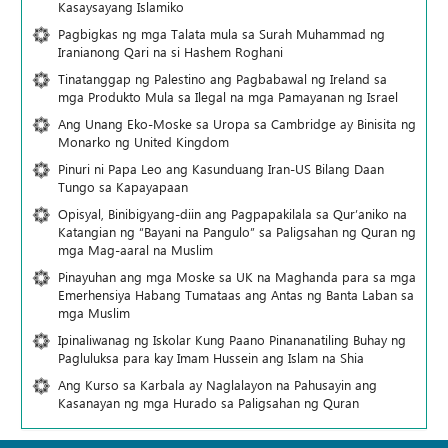
Kasaysayang Islamiko
Pagbigkas ng mga Talata mula sa Surah Muhammad ng
Iranianong Qari na si Hashem Roghani
Tinatanggap ng Palestino ang Pagbabawal ng Ireland sa
mga Produkto Mula sa Ilegal na mga Pamayanan ng Israel
Ang Unang Eko-Moske sa Uropa sa Cambridge ay Binisita ng
Monarko ng United Kingdom
Pinuri ni Papa Leo ang Kasunduang Iran-US Bilang Daan
Tungo sa Kapayapaan
Opisyal, Binibigyang-diin ang Pagpapakilala sa Qur’aniko na
Katangian ng “Bayani na Pangulo” sa Paligsahan ng Quran ng
mga Mag-aaral na Muslim
Pinayuhan ang mga Moske sa UK na Maghanda para sa mga
Emerhensiya Habang Tumataas ang Antas ng Banta Laban sa
mga Muslim
Ipinaliwanag ng Iskolar Kung Paano Pinananatiling Buhay ng
Pagluluksa para kay Imam Hussein ang Islam na Shia
Ang Kurso sa Karbala ay Naglalayon na Pahusayin ang
Kasanayan ng mga Hurado sa Paligsahan ng Quran