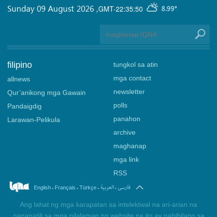
Sunday 09 August 2026
,
GMT-22:35:50
8.99°
filipino
tungkol sa atin
mga contact
allnews
newsletter
Qur’anikong mga Gawain
polls
Pandaigdig
panahon
Larawan-Pelikula
archive
maghanap
mga link
RSS
.
.
.
.
فارسی
العربیة
English
Français
Türkçe
Ang lahat ng mga karapatan sa intelektwal na ari-arian na
nananatili sa mga nilalaman ng website na ito ay nabibilang sa