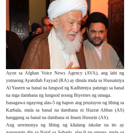
Ayon sa Afghan Voice News Agency (AVA), ang labi ng
yumaong Ayatollah Fayyad (RA) ay dinala mula sa Hussainiya
Al Yaseen sa banal na lungsod ng Kadhimiya patungo sa banal
na mga dambana ng lungsod noong Biyernes ng umaga.
Isasagawa ngayong alas-5 ng hapon ang prusisyon ng libing sa
Karbala, mula sa banal na dambana ni Hazrat Abbas (AS)
hanggang sa banal na dambana ni Imam Hussein (AS).
Ang seremonya ng libing ng kilalang iskolar na ito ay
gaganapin din sa Najaf sa Sabado, alas-9 ng umaga, mula sa