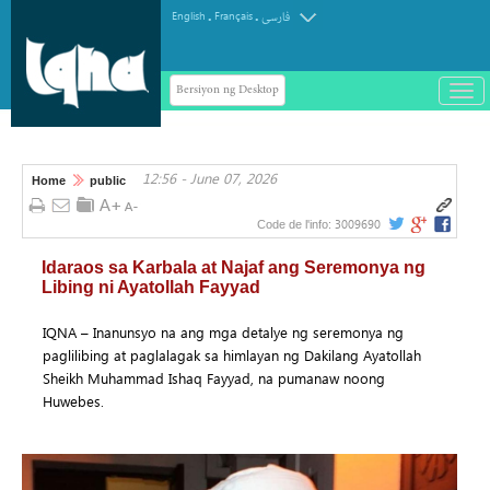
.
.
English
Français
فارسی
Bersiyon ng Desktop
باز
و
سته
ردن
12:56 - June 07, 2026
منو
Home
public
3009690
Code de l'info:
Idaraos sa Karbala at Najaf ang Seremonya ng
Libing ni Ayatollah Fayyad
IQNA – Inanunsyo na ang mga detalye ng seremonya ng
paglilibing at paglalagak sa himlayan ng Dakilang Ayatollah
Sheikh Muhammad Ishaq Fayyad, na pumanaw noong
Huwebes.