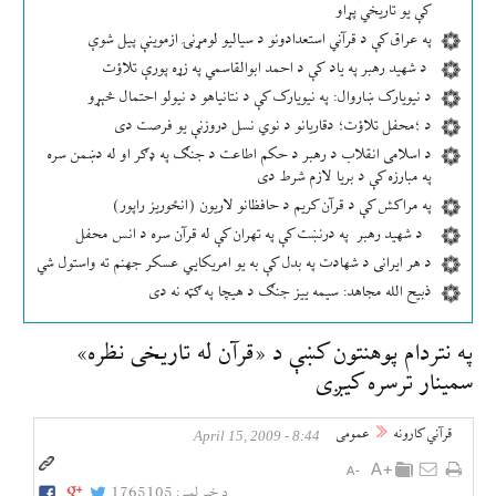
کې یو تاریخي پړاو
په عراق کې د قرآني استعدادونو د سیالیو لومړنۍ ازموینې پیل شوې
د شهید رهبر په یاد کې د احمد ابوالقاسمي په زړه پورې تلاؤت
د نیویارک ښاروال: په نیویارک کې د نتانیاهو د نیولو احتمال څېړو
د ؛محفل تلاؤت؛ دقاریانو د نوي نسل دروزنې یو فرصت دی
د اسلامی انقلاب د رهبر د حکم اطاعت د جنګ په ډګر او له دښمن سره
په مبارزه کې د بریا لازم شرط دی
په مراکش کې د قرآن کریم د حافظانو لاریون (انځوریز راپور)
د شهید رهبر په درنښت کې په تهران کې له قرآن سره د انس محفل
د هر ایرانی د شهادت په بدل کې به یو امریکایي عسکر جهنم ته واستول شي
ذبیح الله مجاهد: سیمه ییز جنګ د هیچا په ګټه نه دی
په نتردام پوهنتون كښې د «قرآن له تاريخی نظره»
سمينار ترسره كیږی
قرآني کارونه
عمومی
8:44 - April 15, 2009
د خبر لمبر:
1765105