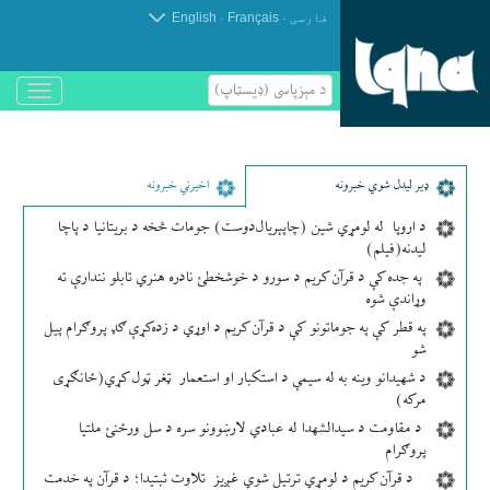
.
.
فارسی
Français
English
د مېزپاسى (ډیسټاپ)
باز
و
بسته
کردن
منو
ډير لیدل شوي خبرونه
اخیرني خبرونه
د اروپا له لومړي شین (چاپېریال‌دوست) جومات څخه د بریتانیا د پاچا
لیدنه(فیلم)
په جده کې د قرآن کریم د سورو د خوشخطئ نادره هنري تابلو نندارې ته
وړاندې شوه
په قطر کې په جوماتونو کې د قرآن کریم د اوړي د زده‌کړې ګډ پروګرام پیل
شو
د شهیدانو وینه به له سیمې د استکبار او استعمار ټغر ټول کړي(ځانګړی
مرکه)
د مقاومت د سیدالشهدا له عبادي لارښوونو سره د سل ورځنئ ملتیا
پروګرام
د قرآن کریم د لومړي ترتیل شوي غږیز تلاوت ثبتیدا؛ د قرآن په خدمت