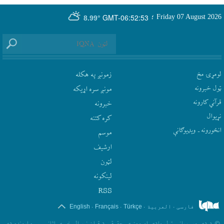
GMT-06:52:53
Friday 07 August 2026
؛
8.99°
لومړۍ مخ
زمونږ په هکله
ټول خبرونه
مونږ سره اړيکه
قرآني کارونه
‫خبرونه
نړيوال
کره کتنه
انځورونه ـ ویډیوګانې
موسم
ارشيف
لټون
لينکونه
RSS
.
.
.
.
فارسی
العربیة
Türkçe
Français
English