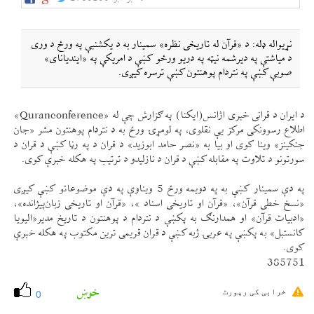
نړيواله ډله: د «قرآن له تاريخی نظره» سمينار به د يكشنبې په ورځ د وری
د مياشتې په ديرشمه نیټه په دريو ورځو كښې د امريكې په «اينديانای»
صوبې كښې په نتردام پوهنتون كښې ترسره كیږی.
د ايران د قرانی خبری اژانس(ايكنا) په ګزارش چې له «Quranconference»
اطلاع رسوونكی مركز یې نقلوی، په لومړۍ ورځ به د نتردام پوهنتون مشر «جان
جنكينز» وينا كوی او بيا به «نصر حامد ابوزيد» د قران د په رڼا كښې د قران د
سورتونو د تلاوت په مقابله كښې د قران د نازليدو د ترتيب په هكله خبرې كوی.
په دې سمينار كښې به په دويمه ورځ 5 ويناوې په دې موضوعاتو كښې كیږی
«نسخ خطی قرآن»، «قرآن او تاريخی اسناد »، «قرآن او تاريخی زبان‌پيژانده»،
«ادبيات قرآن» او همدارنګ به پكښې د نتردام د پوهنتون د تاريخ مدير«اليويا
كانستبل» به پكښې په عربۍ ژبه كښې د قران قريمی ترين مكتوب په هكله خبرې
كوی.
385751
خوښ
خرابی کی رپورٹ
0