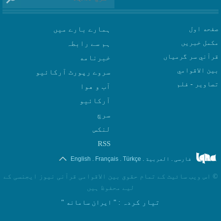
صفحه اول
ہمارے بارے میں
مکمل خبریں
ہم سے رابطہ
قرآني سر گرمياں
بين الاقوامي
سروے رپورٹ آرکائیو
تصاوير - فلم
آب و هوا
سرچ
لنکس
RSS
.
.
.
.
فارسی
العربیة
Türkçe
Français
English
©
اس ویب سائیٹ کے تمام حقوق بین الاقوامی قرآنی نیوز ایجنسی کے
لیے محفوظ ہیں
تیار کردہ
: " ایران سامانه "