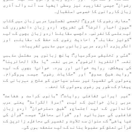
رضوان" جیسی تقاریب، نیز وسطی ایشیا سے آنے والے آذری
زبان کاروانوں کا خصوصی استقبال۔
"معارف رضوی کا فروغ": تخصصی نشستیں: عربی زبان میں کتاب
"عیون اخبار الرضا" کی تشریح، اردو زبان دانشوروں کے
لیے علمی کانفرنس۔ دلچسپ مقابلے: اردو زبان بچوں کے لیے
"کوئیز مقابلہ"، احادیث رضوی کے حفظ کے مقابلے، اور
انگریزی، آذری، عربی زبانوں میں مذہبی تقریبات۔
"فنّی و تخلیقی سرگرمیاں": پانچ زبانوں پر مشتمل مذہبی
نغمہ "التغرید الرضوی"، عربی نغمہ "یا ملاذ الحائرینا"
کی پیشکش۔ روایت خوانی اور پردہ خوانی: بچوں کے لیے
"روایت شیخ صدوق" اور "حکایات رضوی" جیسے پروگرام۔
پھولوں کی تقسیم: غیر مسلم سیاحوں کو صلح و مہربانی کے
پیغام کے طور پر رضوی پھولوں کا تحفہ۔
"غیر ایرانی ثقافتی روایات": "بانوی کرامت و شفاعت"
عربی زبان خواتین کے لیے، "اسرة الکرامة" یعنی عرب
خاندانوں کے لیے اجتماع، "طبق دسترخوان" اردو زبان
قافلوں کی میزبانی، اور "قرآنی محافل" جیسے "قرآن کی
ضیا پاشی" کے عنوان سے تلاوت و تفسیر کی محافل، زائرین کے
قرآنی تعلق کو مضبوط بنانے کے لیے منعقد ہوں گی۔