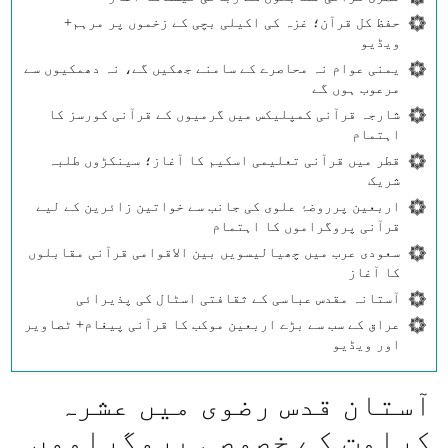
حفظ کل قرآن؛ غزہ کی اکیلی بچی کے زخموں پر مرہم+
ویڈیو
یمنی عوام نہ محاصرے کے سامنے جھکیں گے، نہ دھمکیوں سے
مرعوب ہوں گے
شارجہ قرآنی کمپلیکس میں گرمیوں کے قرآنی کورسز کا
اہتمام
قطر میں قرآنی تعلیمی اسکیم کا آغاز؛ سینکڑوں طلبہ
شریک
اربعین پرروضۂ علوی کی جانب سے خواتین زائرین کے لیے
قرآنی پروگراموں کا اہتمام
سعودی عرب میں چھیالیسویں بین الاقوامی قرآنی مقابلوں
کا آغاز
آستانہ مقدس عباسی کے ثقافتی اسٹال کی پذیرائی
عراق کے سب سے بڑے اربعین موکب کا قرآنی پیغام+ ٹصاویر
اور ویڈیو
آستان قدس رضوی میں عشرہ
کرامت کے خصوصی پروگراموں