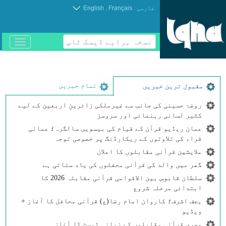
.
.
فارسی
Français
English
نسخہ برایے ڈیسک ٹاپ
باز
و
بسته
کردن
منو
تمام خبریں
مقبول ترین خبریں
روضۂ حسینی کی جانب سے غیرملکی زائرینِ اربعین کے لیے
کثیر لسانی رہنمائی اور سروسز
عمان ریڈیو قرآن کے قیام کی بیسویں سالگرہ؛ عمانی
قراء کی تلاوتوں کے ریکارڈنگ پر خصوصی توجہ
ملایشین قرآنی مقابلوں کا اعلان
گھر میں والد کی قرآنی محفلوں کی یاد ستاتی ہے
سلطان قابوس بین الاقوامی قرآنی مقابلہ 2026 کا
ابتدائی مرحلہ شروع
بجف اشرف؛ کاروان امام رضا(ع) قرآنی محافل کا آغاز +
ویڈیو
مصری قرآنی مقابلوں کے زبانی ٹیسٹ کا آغاز