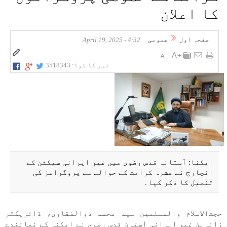
کا اعلان
صفحہ اول
عمومی
4:32 - April 19, 2025
خبر کا کوڈ:
3518343
ایکنا: آستانہ قدس رضوی میں غیر ایرانی سیکشن کے
انچارج نے عشرہ کرامت کے حوالے سے پروگرامز کی
تفصیل کا ذکر کیا۔
حجت‌الاسلام والمسلمین سید محمد ذوالفقاری، ڈائریکٹر
زائرین غیر ایرانی آستان قدس رضوی نے ایکنا کے نمائندے