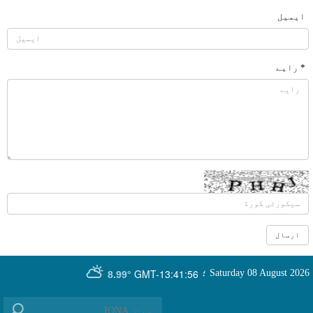
ایمیل
* رایے
GMT-13:41:56
Saturday 08 August 2026
؛
8.99°