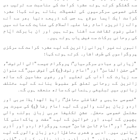
سے گفتگو کرتے ہوئے عشرۂ کرامت کی مناسبت سے ترتیب دی
گئی خصوصی سرگرمیوں کی تفصیلات بتاتے ہوئے کہا: عشرۂ
کرامت ایک ایسا موقع ہے جس کے ذریعے دنیا بھر سے آنے
والے زائرین، امام رضا علیہ‌السلام کی عنایت کے سائے میں
اصلی رضوی ثقافت سے آشنا ہوتے ہیں اور ان بابرکت ایّام
کی روحانی برکات سے فیض یاب ہوتے ہیں۔
انہوں نے غیر ایرانی زائرین کے لیے عشرۂ کرامت کے مرکزی
پروگراموں کی طرف اشارہ کرتے ہوئے کہا:
"زیارتی و عبادی سرگرمیاں": پروگرام جیسے "الی الرئوف"،
"فی حضن الضامن" اور "امام رئوف (ع) کی آغوش میں" کے عنوان
سے زیارت کے آداب کی تعلیم اور رضوی مضامین کے ساتھ
زائرین کے روحانی تعلق کو مضبوط بنانے کے لیے مختلف
زبانوں میں تبلیغی رہنمائی کے ساتھ منعقد ہوں گے۔
"خصوصی مذہبی و ثقافتی محافل": رایة الهدایة: عربی اور
اردو زبان بولنے والوں کے لیے امام رضا (ع) کی سیرت پر
مشتمل خصوصی محفل۔ جشنِ تکلیف: عربی زبان بولنے والی
بچیوں کے لیے، اور خواتین کے لیے "عفت و پاکدامنی کا
مظہر" اور "امام ثامن ضامن" جیسے پروگرام اردو اور آذری
زبانوں میں۔ ادبی و شعری محافل: اردو زبان والوں کے لیے
"مقاصدہ و مشاعرہ" اور آذری زبان والوں کے لیے "طلوع