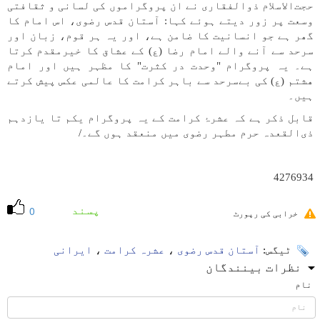
حجت‌الاسلام ذوالفقاری نے ان پروگراموں کی لسانی و ثقافتی
وسعت پر زور دیتے ہوئے کہا: آستان قدس رضوی، اس امام کا
گھر ہے جو انسانیت کا ضامن ہے، اور یہ ہر قوم، زبان اور
سرحد سے آنے والے امام رضا (ع) کے عشاق کا خیرمقدم کرتا
ہے۔ یہ پروگرام "وحدت در کثرت" کا مظہر ہیں اور امام
هشتم (ع) کی بےسرحد سے باہر کرامت کا عالمی عکس پیش کرتے
ہیں۔
قابل ذکر ہے کہ عشرۂ کرامت کے یہ پروگرام یکم تا یازدہم
ذی‌القعدہ حرم مطہر رضوی میں منعقد ہوں گے۔/
4276934
پسند
0
خرابی کی رپورٹ
ٹیگس:
آستان قدس رضوی
،
عشرہ کرامت
،
ایرانی
نظرات بینندگان
نام