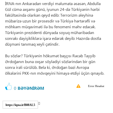
İRNA-nın Ankaradan verdiyi məlumata əsasən, Abdulla
Gül cümə axşamı günü, iyunun 24-də Türkiyənin hərbi
fakültəsində olarkən qeyd edib: Terrorizm əleyhinə
mübarizə uzun bir prosesdir və Türkiyə hərtərəfli və
möhkəm müqaviməti ilə bu fenomeni məhv edəcək.
Türkiyənin prezidenti dünyada soyuq müharibədən
sonrakı dəyişikliklərə işarə edərək deyib: Hazırda dostla
düşməni tanımaq xeyli çətindir.
Bu sözlər? Türkiyənin hökumət başçısı Rəcəb Tayyib
Ərdoğanın buna oxşar söylədiyi sözlərindən bir gün
sonra irəli sürülüb. Belə ki, Ərdoğan bəzi Avropa
ölkələrini PKK-nın mövqeyini himayə etdiyi üçün qınayıb.
Error Hesabat
0
BƏYƏNİRƏM
https://iqna.ir/B08AL5