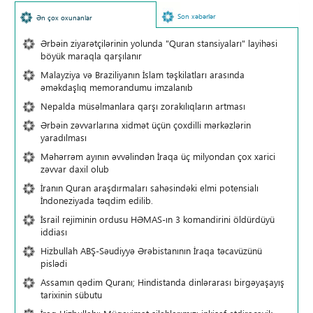
Son xəbərlər
Ən çox oxunanlar
Ərbəin ziyarətçilərinin yolunda "Quran stansiyaları" layihəsi
böyük maraqla qarşılanır
Malayziya və Braziliyanın İslam təşkilatları arasında
əməkdaşlıq memorandumu imzalanıb
Nepalda müsəlmanlara qarşı zorakılıqların artması
Ərbəin zəvvarlarına xidmət üçün çoxdilli mərkəzlərin
yaradılması
Məhərrəm ayının əvvəlindən İraqa üç milyondan çox xarici
zəvvar daxil olub
İranın Quran araşdırmaları sahəsindəki elmi potensialı
İndoneziyada təqdim edilib.
İsrail rejiminin ordusu HƏMAS-ın 3 komandirini öldürdüyü
iddiası
Hizbullah ABŞ-Səudiyyə Ərəbistanının İraqa təcavüzünü
pislədi
Assamın qədim Quranı; Hindistanda dinlərarası birgəyaşayış
tarixinin sübutu