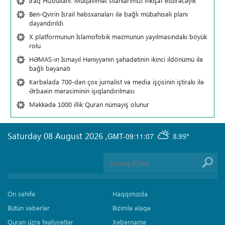
İraq Hizbullahı: Müqavimət silahlarımızı inkişaf etdirəcəyik
Ben-Qvirin İsrail həbsxanaları ilə bağlı mübahisəli planı
dayandırıldı
X platformunun İslamofobik məzmunun yayılmasındakı böyük
rolu
HƏMAS-ın İsmayıl Həniyyənin şəhadətinin ikinci ildönümü ilə
bağlı bəyanatı
Kərbəlada 700-dən çox jurnalist və media işçisinin iştirakı ilə
Ərbaəin mərasiminin işıqlandırılması
Məkkədə 1000 illik Quran nümayiş olunur
Saturday 08 August 2026
,
GMT-09:11:07
8.99°
Ön səhifə
Haqqımızda
Bütün xəbərlər
Bizimlə əlaqə
Quran üzrə fəaliyyətlər
Xəbərnamə