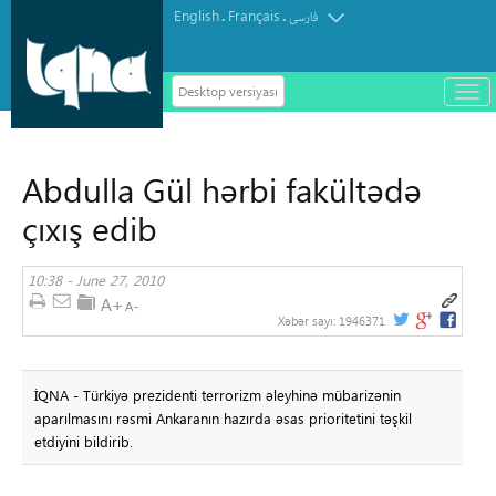
English
Français
.
.
فارسی
Desktop versiyası
باز
و
سته
ردن
Abdulla Gül hərbi fakültədə
منو
çıxış edib
10:38 - June 27, 2010
Xəbər sayı:
1946371
İQNA - Türkiyə prezidenti terrorizm əleyhinə mübarizənin
aparılmasını rəsmi Ankaranın hazırda əsas prioritetini təşkil
etdiyini bildirib.