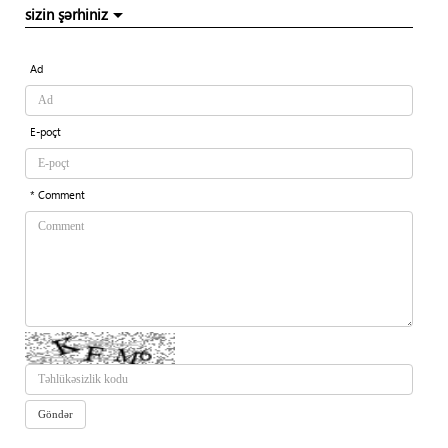
sizin şərhiniz
Ad
E-poçt
* Comment