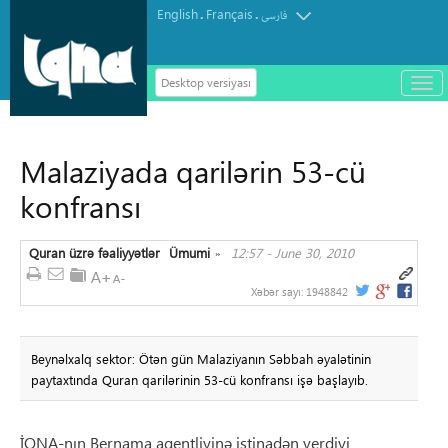
English
Français
.
.
فارسی
Desktop versiyası
باز
و
سته
ردن
Malaziyada qarilərin 53-cü
منو
konfransı
Quran üzrə fəaliyyətlər
Ümumi
12:57 - June 30, 2010
»
Xəbər sayı:
1948842
Beynəlxalq sektor: Ötən gün Malaziyanın Səbbah əyalətinin
paytaxtında Quran qarilərinin 53-cü konfransı işə başlayıb.
İQNA-nın Bernama agentliyinə istinadən verdiyi