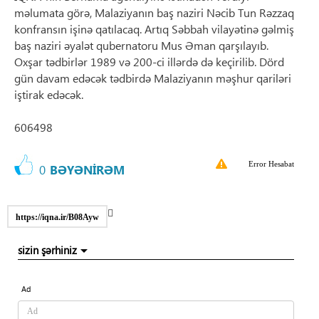
məlumata görə, Malaziyanın baş naziri Nəcib Tun Rəzzaq
konfransın işinə qatılacaq. Artıq Səbbah vilayətinə gəlmiş
baş naziri əyalət qubernatoru Mus Əman qarşılayıb.
Oxşar tədbirlər 1989 və 200-ci illərdə də keçirilib. Dörd
gün davam edəcək tədbirdə Malaziyanın məşhur qariləri
iştirak edəcək.
606498
Error Hesabat
0
BƏYƏNİRƏM
https://iqna.ir/B08Ayw
sizin şərhiniz
Ad