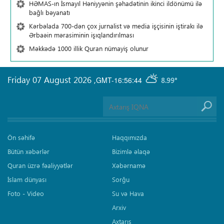
HƏMAS-ın İsmayıl Həniyyənin şəhadətinin ikinci ildönümü ilə
bağlı bəyanatı
Kərbəlada 700-dən çox jurnalist və media işçisinin iştirakı ilə
Ərbaəin mərasiminin işıqlandırılması
Məkkədə 1000 illik Quran nümayiş olunur
Friday 07 August 2026
,
GMT-16:56:44
8.99°
Ön səhifə
Haqqımızda
Bütün xəbərlər
Bizimlə əlaqə
Quran üzrə fəaliyyətlər
Xəbərnamə
İslam dünyası
Sorğu
Foto - Video
Su və Hava
Arxiv
Axtarış