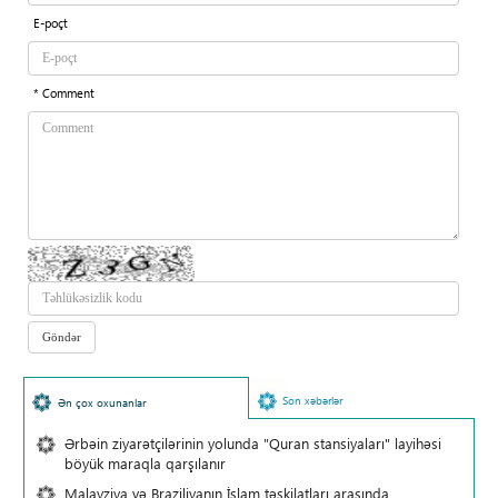
E-poçt
* Comment
Son xəbərlər
Ən çox oxunanlar
Ərbəin ziyarətçilərinin yolunda "Quran stansiyaları" layihəsi
böyük maraqla qarşılanır
Malayziya və Braziliyanın İslam təşkilatları arasında