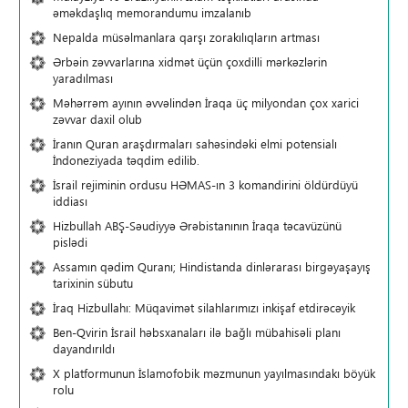
əməkdaşlıq memorandumu imzalanıb
Nepalda müsəlmanlara qarşı zorakılıqların artması
Ərbəin zəvvarlarına xidmət üçün çoxdilli mərkəzlərin
yaradılması
Məhərrəm ayının əvvəlindən İraqa üç milyondan çox xarici
zəvvar daxil olub
İranın Quran araşdırmaları sahəsindəki elmi potensialı
İndoneziyada təqdim edilib.
İsrail rejiminin ordusu HƏMAS-ın 3 komandirini öldürdüyü
iddiası
Hizbullah ABŞ-Səudiyyə Ərəbistanının İraqa təcavüzünü
pislədi
Assamın qədim Quranı; Hindistanda dinlərarası birgəyaşayış
tarixinin sübutu
İraq Hizbullahı: Müqavimət silahlarımızı inkişaf etdirəcəyik
Ben-Qvirin İsrail həbsxanaları ilə bağlı mübahisəli planı
dayandırıldı
X platformunun İslamofobik məzmunun yayılmasındakı böyük
rolu