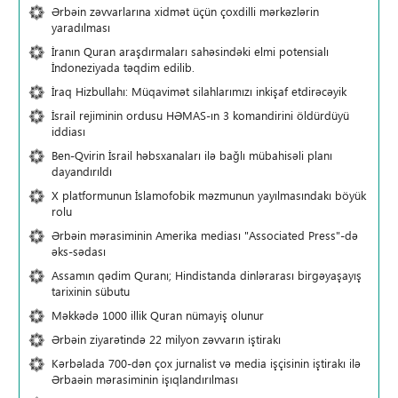
Ərbəin zəvvarlarına xidmət üçün çoxdilli mərkəzlərin
yaradılması
İranın Quran araşdırmaları sahəsindəki elmi potensialı
İndoneziyada təqdim edilib.
İraq Hizbullahı: Müqavimət silahlarımızı inkişaf etdirəcəyik
İsrail rejiminin ordusu HƏMAS-ın 3 komandirini öldürdüyü
iddiası
Ben-Qvirin İsrail həbsxanaları ilə bağlı mübahisəli planı
dayandırıldı
X platformunun İslamofobik məzmunun yayılmasındakı böyük
rolu
Ərbəin mərasiminin Amerika mediası "Associated Press"-də
əks-sədası
Assamın qədim Quranı; Hindistanda dinlərarası birgəyaşayış
tarixinin sübutu
Məkkədə 1000 illik Quran nümayiş olunur
Ərbəin ziyarətində 22 milyon zəvvarın iştirakı
Kərbəlada 700-dən çox jurnalist və media işçisinin iştirakı ilə
Ərbaəin mərasiminin işıqlandırılması