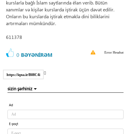
kurslarla bağlı İslam saytlarında élan verib. Bütün
xanımlar və kişilər kurslarda iştirak üçün dəvət edilir.
Onların bu kurslarda iştirak etməklə dini biliklərini
artırmaları mümkündür.
611378
Error Hesabat
0
BƏYƏNİRƏM
https://iqna.ir/B08C4i
sizin şərhiniz
Ad
E-poçt