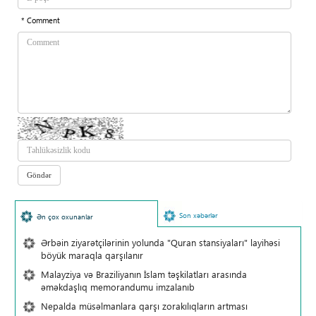
* Comment
Son xəbərlər
Ən çox oxunanlar
Ərbəin ziyarətçilərinin yolunda "Quran stansiyaları" layihəsi
böyük maraqla qarşılanır
Malayziya və Braziliyanın İslam təşkilatları arasında
əməkdaşlıq memorandumu imzalanıb
Nepalda müsəlmanlara qarşı zorakılıqların artması