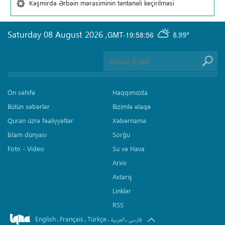
Kəşmirdə Ərbəin mərasiminin təntənəli keçirilməsi
Saturday 08 August 2026
,
GMT-19:58:56
8.99°
Ön səhifə
Haqqımızda
Bütün xəbərlər
Bizimlə əlaqə
Quran üzrə fəaliyyətlər
Xəbərnamə
İslam dünyası
Sorğu
Foto - Video
Su və Hava
Arxiv
Axtarış
Linklər
RSS
English
Français
Türkçe
.
.
.
.
فارسی
العربیة