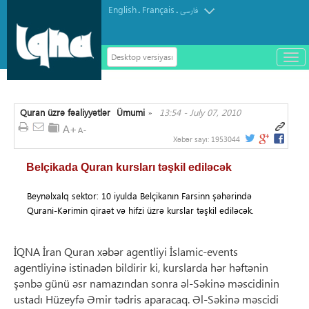
English
Français
.
.
فارسی
Desktop versiyası
باز
و
سته
ردن
Quran üzrə fəaliyyətlər
Ümumi
13:54 - July 07, 2010
منو
»
Xəbər sayı:
1953044
Belçikada Quran kursları təşkil ediləcək
Beynəlxalq sektor: 10 iyulda Belçikanın Farsinn şəhərində
Qurani-Kərimin qiraət və hifzi üzrə kurslar təşkil ediləcək.
İQNA İran Quran xəbər agentliyi İslamic-events
agentliyinə istinadən bildirir ki, kurslarda hər həftənin
şənbə günü əsr namazından sonra əl-Səkinə məscidinin
ustadı Hüzeyfə Əmir tədris aparacaq. Əl-Səkinə məscidi