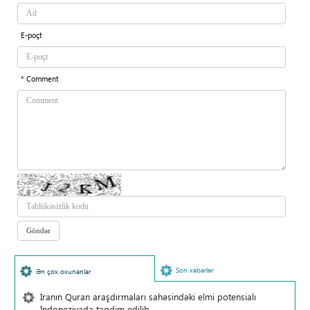
E-poçt
* Comment
Son xəbərlər
Ən çox oxunanlar
İranın Quran araşdırmaları sahəsindəki elmi potensialı
İndoneziyada təqdim edilib.