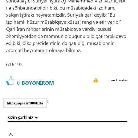
söhbətləşib. Suriyalı iştirakçı Məhəmməd Xızr-Xızr İQNA
ilə söhbətində bildirib ki, bu müsabiqədəki izdiham,
xalqın iştirakı heyrətamizdir. Suriyalı qari deyib: “Bu
izdihamlı hüzur müsabiqəyə xüsusi rəng və ətir verib.”
Qari İran rəhbərlərinin müsabiqəyə verdiyi xüsusi
əhəmiyyətdən də məmnun olduğunu dilə gətirərək qeyd
edib ki, ölkə prezidentinin də qatıldığı müsabiqənin
əzəməti heyrətamiz olmaya bilməz.
616195
Error Hesabat
0
BƏYƏNİRƏM
https://iqna.ir/B08DHa
sizin şərhiniz
Ad