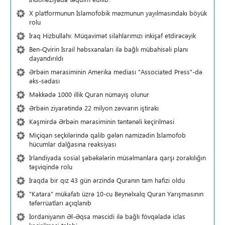
X platformunun İslamofobik məzmunun yayılmasındakı böyük
rolu
İraq Hizbullahı: Müqavimət silahlarımızı inkişaf etdirəcəyik
Ben-Qvirin İsrail həbsxanaları ilə bağlı mübahisəli planı
dayandırıldı
Ərbəin mərasiminin Amerika mediası "Associated Press"-də
əks-sədası
Məkkədə 1000 illik Quran nümayiş olunur
Ərbəin ziyarətində 22 milyon zəvvarın iştirakı
Kəşmirdə Ərbəin mərasiminin təntənəli keçirilməsi
Miçiqan seçkilərində qalib gələn namizədin İslamofob
hücumlar dalğasına reaksiyası
İrlandiyada sosial şəbəkələrin müsəlmanlara qarşı zorakılığın
təşviqində rolu
İraqda bir qız 43 gün ərzində Quranın tam hafizi oldu
"Katara" mükafatı üzrə 10-cu Beynəlxalq Quran Yarışmasının
təfərrüatları açıqlanıb
İordaniyanın Əl-Əqsa məscidi ilə bağlı fövqəladə iclas