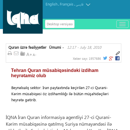
English
Français
.
.
فارسی
Desktop versiyası
باز
و
سته
ردن
Quran üzrə fəaliyyətlər
Ümumi
12:17 - July 18, 2010
منو
»
Xəbər sayı:
1957686
Tehran Quran müsabiqəsindəki izdiham
heyrətamiz olub
Beynəlxalq sektor: İran paytaxtında keçirilən 27-ci Qurani-
Kərim müsabiqəsi öz izdihamlılığı ilə bütün müşahidəçiləri
heyrətə gətirib.
İQNA İran Quran informasiya agentliyi 27-ci Qurani-
Kərim müsabiqəsinə qatılmış Suriya nümayəndəsi ilə