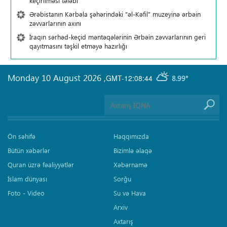
keçirilməsi tələbi
Ərəbistanın Kərbəla şəhərindəki "əl-Kəfil" muzeyinə ərbəin
zəvvarlarının axını
İraqın sərhəd-keçid məntəqələrinin Ərbəin zəvvarlarının geri
qayıtmasını təşkil etməyə hazırlığı
Monday 10 August 2026
,
GMT-12:08:44
8.99°
Ön səhifə
Haqqımızda
Bütün xəbərlər
Bizimlə əlaqə
Quran üzrə fəaliyyətlər
Xəbərnamə
İslam dünyası
Sorğu
Foto - Video
Su və Hava
Arxiv
Axtarış