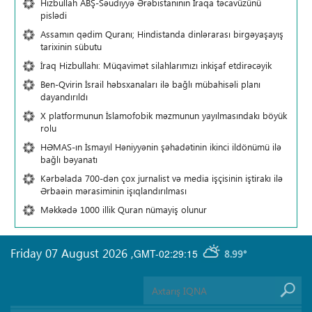
Hizbullah ABŞ-Səudiyyə Ərəbistanının İraqa təcavüzünü
pislədi
Assamın qədim Quranı; Hindistanda dinlərarası birgəyaşayış
tarixinin sübutu
İraq Hizbullahı: Müqavimət silahlarımızı inkişaf etdirəcəyik
Ben-Qvirin İsrail həbsxanaları ilə bağlı mübahisəli planı
dayandırıldı
X platformunun İslamofobik məzmunun yayılmasındakı böyük
rolu
HƏMAS-ın İsmayıl Həniyyənin şəhadətinin ikinci ildönümü ilə
bağlı bəyanatı
Kərbəlada 700-dən çox jurnalist və media işçisinin iştirakı ilə
Ərbaəin mərasiminin işıqlandırılması
Məkkədə 1000 illik Quran nümayiş olunur
Friday 07 August 2026
,
GMT-02:29:15
8.99°