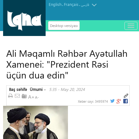
English
Français
.
.
فارسی
Desktop versiyası
باز
و
بست
کرد
Ali Məqamlı Rəhbər Ayətullah
منو
Xamenei: "Prezident Rəsi
üçün dua edin"
Baş səhifə
Ümumi
5:35 - May 20, 2024
»
Xəbər sayı:
3495974