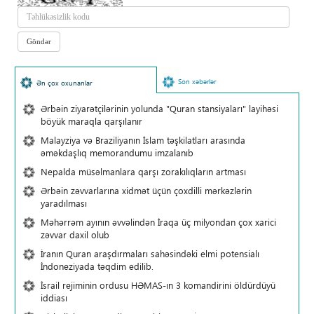
Son xəbərlər
Ən çox oxunanlar
Ərbəin ziyarətçilərinin yolunda "Quran stansiyaları" layihəsi
böyük maraqla qarşılanır
Malayziya və Braziliyanın İslam təşkilatları arasında
əməkdaşlıq memorandumu imzalanıb
Nepalda müsəlmanlara qarşı zorakılıqların artması
Ərbəin zəvvarlarına xidmət üçün çoxdilli mərkəzlərin
yaradılması
Məhərrəm ayının əvvəlindən İraqa üç milyondan çox xarici
zəvvar daxil olub
İranın Quran araşdırmaları sahəsindəki elmi potensialı
İndoneziyada təqdim edilib.
İsrail rejiminin ordusu HƏMAS-ın 3 komandirini öldürdüyü
iddiası