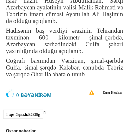
işlər naziri Hüseyn Abdullahian, Şərqi
Azərbaycan əyalətinin valisi Malik Rəhməti və
Təbrizin imam cüməsi Ayətullah Ali Haşimin
də olduğu açıqlanıb
.
Hadisənin baş verdiyi ərazinin Tehrandan
təxminən 600 kilometr şimal-qərbdə,
Azərbaycan sərhədindəki Culfa şəhəri
yaxınlığında olduğu açıqlanıb
.
Coğrafi baxımdan Vərziqan, şimal-qərbdə
Culfa, şimal-şərqdə Kələbər, cənubda Təbriz
və şərqdə Əhər ilə əhatə olunub.
Error Hesabat
0
BƏYƏNİRƏM
https://iqna.ir/B0EfSg
Oxşar xəbərlər