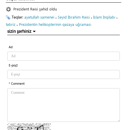
Prezident Rəisi şəhid oldu
Teqlər:
،
،
،
ayətullah xamenei
Seyid İbrahim Rəisi
İslam İnqilabı
،
təbriz
Prezidentin helikopterinin qəzaya uğraması
sizin şərhiniz
Ad
E-poçt
* Comment