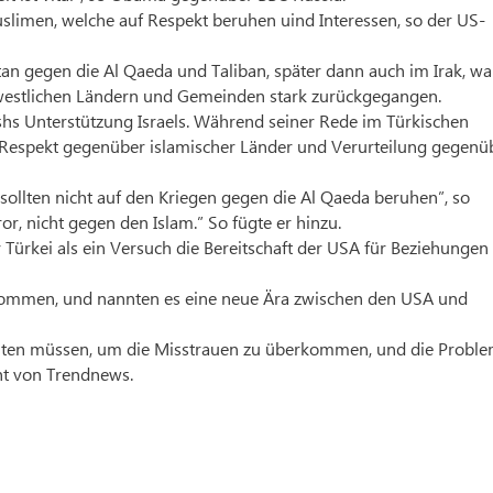
slimen, welche auf Respekt beruhen uind Interessen, so der US-
n gegen die Al Qaeda und Taliban, später dann auch im Irak, w
estlichen Ländern und Gemeinden stark zurückgegangen.
shs Unterstützung Israels. Während seiner Rede im Türkischen
s Respekt gegenüber islamischer Länder und Verurteilung gegenü
sollten nicht auf den Kriegen gegen die Al Qaeda beruhen”, so
, nicht gegen den Islam.” So fügte er hinzu.
ürkei als ein Versuch die Bereitschaft der USA für Beziehungen
kommen, und nannten es eine neue Ära zwischen den USA und
eiten müssen, um die Misstrauen zu überkommen, und die Probl
cht von Trendnews.