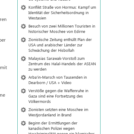
Konflikt Straße von Hormus: Kampf um
Identität der Sicherheitsordnung in
Westasien
aren
Besuch von zwei Millionen Touristen in
historischer Moschee von Edirne
ber
Zionistische Zeitung enthüllt Plan der
USA und arabischer Länder zur
Schwächung der Hisbollah
Malaysias Sarawak-Vorstoß zum
Zentrum des Halal-Handels der ASEAN
 mit
zu werden
Arba'in-Marsch von Tausenden in
Dearborn / USA + Video
Verstöße gegen die Waffenruhe in
eme
Gaza sind eine Fortsetzung des
Völkermords
Zionisten setzten eine Moschee im
Westjordanland in Brand
Beginn der Ermittlungen der
kanadischen Polizei wegen
Hasskriminalität gegen ein Islamisches