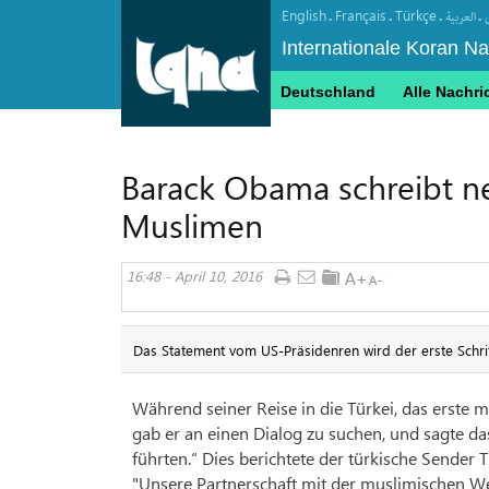
English
Français
Türkçe
.
.
.
.
العربیة
Internationale Koran N
Deutschland
Alle Nachri
Barack Obama schreibt ne
Muslimen
16:48 - April 10, 2016
Das Statement vom US-Präsidenren wird der erste Schri
Während seiner Reise in die Türkei, das erste
gab er an einen Dialog zu suchen, und sagte d
führten.“ Dies berichtete der türkische Sender T
"Unsere Partnerschaft mit der muslimischen We