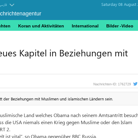
Saturday 08 August 
فارسی
achrichtenagentur
chten
Koran und Aktivitäten
International
Bilder -Video
ues Kapitel in Beziehungen mit
1762729
Nachrichten-ID:
tt der Beziehungen mit Muslimen und islamischen Ländern sein.
 muslimische Land welches Obama nach seinem Amtsantritt besuch
ass die USA niemals einen Krieg gegen Muslime oder den Islam
RT 2.
lt ist vital”, so Obama gegenüber BBC Russia.