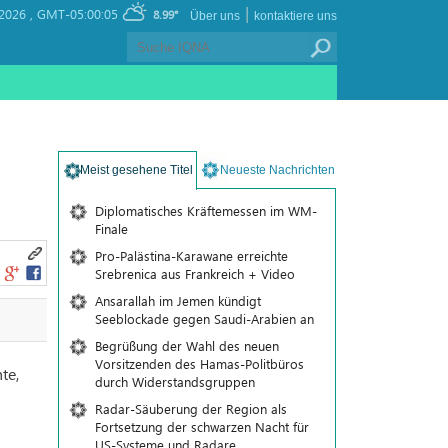
|
2026 ,
GMT-05:00:05
8.99°
Über uns
kontaktiere uns
Meist gesehene Titel
Neueste Nachrichten
Diplomatisches Kräftemessen im WM-
Finale
Pro-Palästina-Karawane erreichte
Srebrenica aus Frankreich + Video
Ansarallah im Jemen kündigt
Seeblockade gegen Saudi-Arabien an
Begrüßung der Wahl des neuen
Vorsitzenden des Hamas-Politbüros
te,
durch Widerstandsgruppen
Radar-Säuberung der Region als
Fortsetzung der schwarzen Nacht für
US-Systeme und Radare