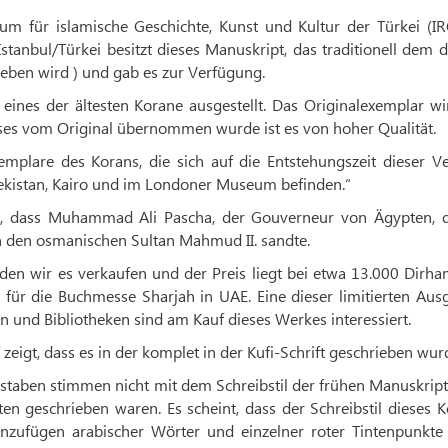
m für islamische Geschichte, Kunst und Kultur der Türkei (IR
stanbul/Türkei besitzt dieses Manuskript, das traditionell dem d
ieben wird ) und gab es zur Verfügung.
eines der ältesten Korane ausgestellt. Das Originalexemplar wi
es vom Original übernommen wurde ist es von hoher Qualität.
Exemplare des Korans, die sich auf die Entstehungszeit dieser V
ekistan, Kairo und im Londoner Museum befinden.“
ns, dass Muhammad Ali Pascha, der Gouverneur von Ägypten, d
n den osmanischen Sultan Mahmud II. sandte.
en wir es verkaufen und der Preis liegt bei etwa 13.000 Dirham
für die Buchmesse Sharjah in UAE. Eine dieser limitierten Aus
n und Bibliotheken sind am Kauf dieses Werkes interessiert.
zeigt, dass es in der komplet in der Kufi-Schrift geschrieben wur
taben stimmen nicht mit dem Schreibstil der frühen Manuskript
ten geschrieben waren. Es scheint, dass der Schreibstil dieses 
zufügen arabischer Wörter und einzelner roter Tintenpunkte 