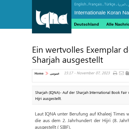
English
Français
Türkçe
.
.
.
.
العربیة
Internationale Koran N
Deutschland
Alle Nachri
Ein wertvolles Exemplar 
Sharjah ausgestellt
15:17 - November 07, 2023
Home
عمومی
Sharjah (IQNA)- Auf der Sharjah International Book Fai
Hijri ausgestellt.
Laut IQNA unter Berufung auf Khaleej Times 
die aus dem 2. Jahrhundert der Hijri (8. Jahr
ausgestellt ( SIBF).