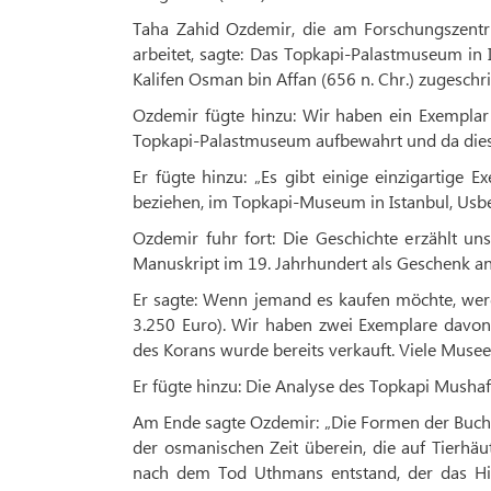
Taha Zahid Ozdemir, die am Forschungszentru
arbeitet, sagte: Das Topkapi-Palastmuseum in I
Kalifen Osman bin Affan (656 n. Chr.) zugeschr
Ozdemir fügte hinzu: Wir haben ein Exemplar 
Topkapi-Palastmuseum aufbewahrt und da dies
Er fügte hinzu: „Es gibt einige einzigartige 
beziehen, im Topkapi-Museum in Istanbul, Usb
Ozdemir fuhr fort: Die Geschichte erzählt u
Manuskript im 19. Jahrhundert als Geschenk a
Er sagte: Wenn jemand es kaufen möchte, werd
3.250 Euro). Wir haben zwei Exemplare davon 
des Korans wurde bereits verkauft. Viele Musee
Er fügte hinzu: Die Analyse des Topkapi Mushaf 
Am Ende sagte Ozdemir: „Die Formen der Buchs
der osmanischen Zeit überein, die auf Tierhäu
nach dem Tod Uthmans entstand, der das Hin