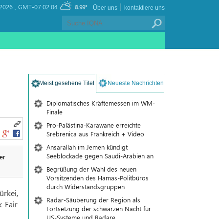
|
2026 ,
GMT-07:02:04
8.99°
Über uns
kontaktiere uns
Meist gesehene Titel
Neueste Nachrichten
Diplomatisches Kräftemessen im WM-
Finale
Pro-Palästina-Karawane erreichte
Srebrenica aus Frankreich + Video
Ansarallah im Jemen kündigt
Seeblockade gegen Saudi-Arabien an
er
Begrüßung der Wahl des neuen
Vorsitzenden des Hamas-Politbüros
durch Widerstandsgruppen
rkei,
Radar-Säuberung der Region als
k Fair
Fortsetzung der schwarzen Nacht für
US-Systeme und Radare