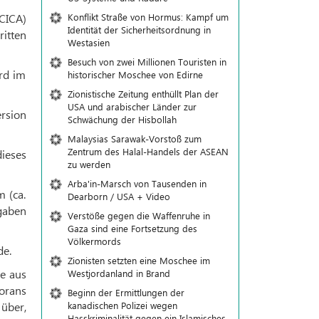
Konflikt Straße von Hormus: Kampf um
CICA)
Identität der Sicherheitsordnung in
ritten
Westasien
Besuch von zwei Millionen Touristen in
rd im
historischer Moschee von Edirne
Zionistische Zeitung enthüllt Plan der
USA und arabischer Länder zur
ersion
Schwächung der Hisbollah
Malaysias Sarawak-Vorstoß zum
Zentrum des Halal-Handels der ASEAN
ieses
zu werden
Arba'in-Marsch von Tausenden in
 (ca.
Dearborn / USA + Video
gaben
Verstöße gegen die Waffenruhe in
Gaza sind eine Fortsetzung des
Völkermords
de.
Zionisten setzten eine Moschee im
e aus
Westjordanland in Brand
Korans
Beginn der Ermittlungen der
kanadischen Polizei wegen
über,
Hasskriminalität gegen ein Islamisches