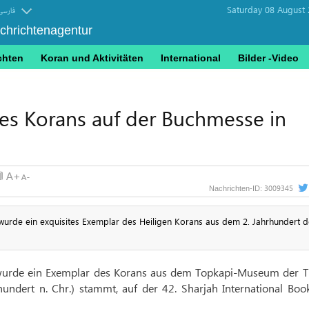
Saturday 08 August 
فارسی
achrichtenagentur
chten
Koran und Aktivitäten
International
Bilder -Video
des Korans auf der Buchmesse in
3009345
Nachrichten-ID:
r wurde ein exquisites Exemplar des Heiligen Korans aus dem 2. Jahrhundert d
wurde ein Exemplar des Korans aus dem Topkapi-Museum der Tü
hundert n. Chr.) stammt, auf der 42. Sharjah International Boo