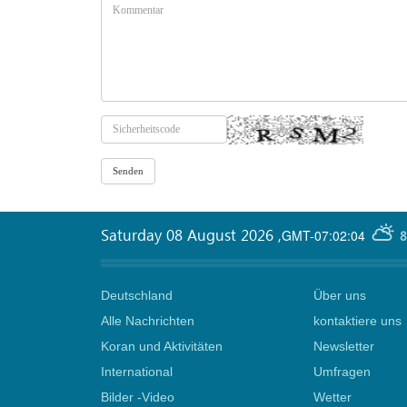
Saturday 08 August 2026
,
GMT-07:02:04
8
Deutschland
Über uns
Alle Nachrichten
kontaktiere uns
Koran und Aktivitäten
Newsletter
International
Umfragen
Bilder -Video
Wetter