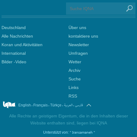
Deutschland
Über uns
Alle Nachrichten
kontaktiere uns
Koran und Aktivitäten
Newsletter
International
Umfragen
Bilder -Video
Wetter
Archiv
Suche
Links
RSS
.
.
.
.
فارسی
العربیة
English
Français
Türkçe
Alle Rechte an geistigem Eigentum, die in den Inhalten dieser
Website enthalten sind, liegen bei IQNA
" Iransamaneh "
Unterstützt von: