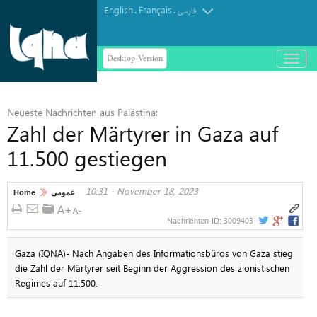
English
Français
.
.
فارسی
Desktop-Version
باز
و
بسته
کردن
Neueste Nachrichten aus Palästina:
منو
Zahl der Märtyrer in Gaza auf
11.500 gestiegen
10:31 - November 18, 2023
Home
عمومی
3009403
Nachrichten-ID:
Gaza (IQNA)- Nach Angaben des Informationsbüros von Gaza stieg
die Zahl der Märtyrer seit Beginn der Aggression des zionistischen
Regimes auf 11.500.