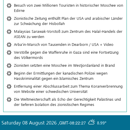
Besuch von zwei Millionen Touristen in historischer Moschee von
Edirne
Zionistische Zeitung enthüllt Plan der USA und arabischer Länder
zur Schwächung der Hisbollah
Malaysias Sarawak-Vorstoß zum Zentrum des Halal-Handels der
ASEAN zu werden
Arba'in-Marsch von Tausenden in Dearborn / USA + Video
Verstöße gegen die Waffenruhe in Gaza sind eine Fortsetzung
des Völkermords
Zionisten setzten eine Moschee im Westjordanland in Brand
Beginn der Ermittlungen der kanadischen Polizei wegen
Hasskriminalität gegen ein Islamisches Zentrum
Entfernung einer Abschlussarbeit zum Thema Koranverbrennung
von Website einer schwedischen Universität
Die Weltmeisterschaft als Echo der Gerechtigkeit Palästinas und
der tieferen Isolation des zionistischen Regimes
Saturday 08 August 2026
,
GMT-08:22:27
8.99°