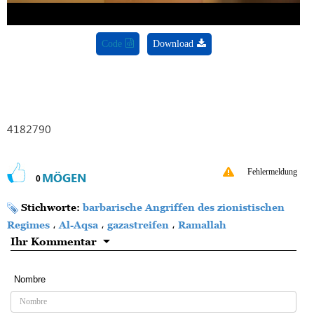
Code
Download
4182790
Fehlermeldung
MÖGEN
0
Stichworte:
barbarische Angriffen des zionistischen
Regimes
،
Al-Aqsa
،
gazastreifen
،
Ramallah
Ihr Kommentar
Nombre