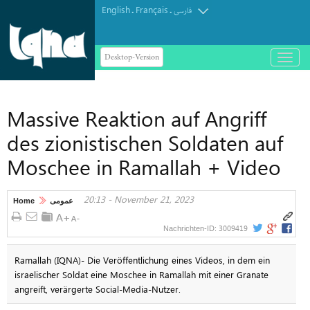
English
Français
.
.
فارسی
Desktop-Version
باز
و
بسته
کردن
Massive Reaktion auf Angriff
منو
des zionistischen Soldaten auf
Moschee in Ramallah + Video
20:13 - November 21, 2023
Home
عمومی
3009419
Nachrichten-ID:
Ramallah (IQNA)- Die Veröffentlichung eines Videos, in dem ein
israelischer Soldat eine Moschee in Ramallah mit einer Granate
angreift, verärgerte Social-Media-Nutzer.