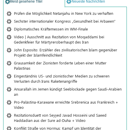
Meist gesehene Titel
Neueste Nachrichten
Prüfen die Möglichkeit Netanjahu in New York zu verhaften
Sechster internationaler Kongress „Gesundheit bei Arbaeen“
Diplomatisches Kräftemessen im WM-Finale
Video | Ausschnitt aus Rezitation von Moqaddami bei
Gedenkfeier für Märtyreroberhaupt des Iran
John Esposito: Erzähler des zivilisatorischen Islam gegenüber
Projekt der Islamfeindlichkeit
Grausamkeit der Zionisten forderte Leben einer Mutter
Palästinas
Eingeständnis US- und zionistischer Medien zu schweren
Verlusten durch Irans Raketenangriffe
Ansarallah im Jemen kündigt Seeblockade gegen Saudi-Arabien
an
Pro-Palästina-Karawane erreichte Srebrenica aus Frankreich +
Video
Rezitationsduett von Seyyed Javad Hosseini und Saeed
Haddadian aus der Sure ad-Duha + Video
Konflikt Straße von Hormus: Kampf um Identität der