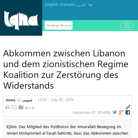
English
Français
.
.
فارسی
Desktop-Version
باز
و
بسته
کردن
Abkommen zwischen Libanon
منو
und dem zionistischen Regime
Koalition zur Zerstörung des
Widerstands
15:41 - July 02, 2026
Home
عمومی
3014999
Nachrichten-ID:
IQNA- Das Mitglied des Politbüros der Ansarallah Bewegung im
Jemen Mohammed al Farah betonte, dass das Abkommen zwischen