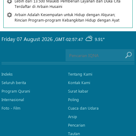
Lebih dari 13.500 Maukib Pemberian Layanan dan Duka Cita
Terdaftar di Arbain Husaini
Arbain Adalah Kesempatan untuk Hidup dengan Alquran;
Rincian Program-program Kebangkitan Hidup dengan Ayat
Friday 07 August 2026
,
GMT-02:57:47
9.91°
Indeks
Tentang Kami
Seluruh berita
Kontak Kami
Program Qurani
Surat kabar
Internasional
Poling
Foto - Film
Cuaca dan Udara
Arsip
Pencarian
Tautan