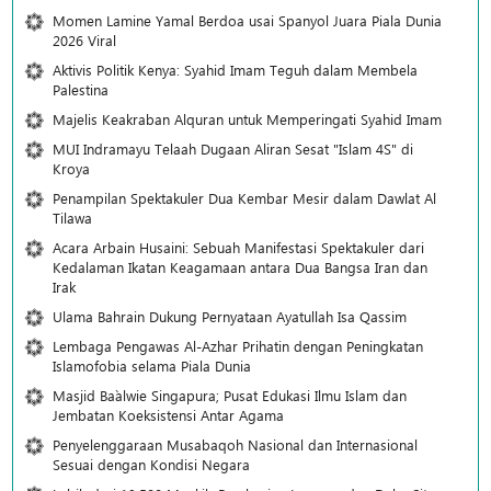
Momen Lamine Yamal Berdoa usai Spanyol Juara Piala Dunia
2026 Viral
Aktivis Politik Kenya: Syahid Imam Teguh dalam Membela
Palestina
Majelis Keakraban Alquran untuk Memperingati Syahid Imam
MUI Indramayu Telaah Dugaan Aliran Sesat "Islam 4S" di
Kroya
Penampilan Spektakuler Dua Kembar Mesir dalam Dawlat Al
Tilawa
Acara Arbain Husaini: Sebuah Manifestasi Spektakuler dari
Kedalaman Ikatan Keagamaan antara Dua Bangsa Iran dan
Irak
Ulama Bahrain Dukung Pernyataan Ayatullah Isa Qassim
Lembaga Pengawas Al-Azhar Prihatin dengan Peningkatan
Islamofobia selama Piala Dunia
Masjid Ba`alwie Singapura; Pusat Edukasi Ilmu Islam dan
Jembatan Koeksistensi Antar Agama
Penyelenggaraan Musabaqoh Nasional dan Internasional
Sesuai dengan Kondisi Negara