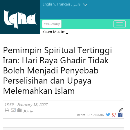
English
Français
.
.
فارسی
Versi Desktop
باز
و
Kaum Muslim dan Umat Hindu
بسته
Terdepan dalam Menolong Orang-
کردن
Pemimpin Spiritual Tertinggi
orang Tertindas
منو
Iran: Hari Raya Ghadir Tidak
Boleh Menjadi Penyebab
Perselisihan dan Upaya
Melemahkan Islam
18:39 - February 18, 2007
1518606
Berita ID: