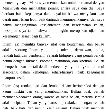
memerangi saya. Maka saya memutuskan untuk berdamai dengan
Muawiyah dan mengakhiri perang antara saya dan dia. Saya
berikan baiat kepadanya dan meyakini bahwa menyelamatkan
darah umat Islam lebih baik daripada menumpahkannya, dan saya
hanya menginginkan kesejahteraan dan keselamatan kalian,
meskipun saya tahu bahwa ini mungkin merupakan ujian dan
kesenangan sesaat bagi kalian
."
Imam (as) memiliki banyak sifat dan keutamaan, dan beliau
adalah seorang Imam yang alim, toleran, dermawan, mulia,
rendah hati, dan pemberani. Sejarah hidupnya yang penuh berkah
penuh dengan hikmah, khotbah, mauidhoh, dan khotbah. Beliau
memperhatikan detail-detail terkecil yang mungkin ditemui
seseorang dalam kehidupan sehari-harinya, baik keagamaan
maupun sosial
.
Imam (as) rendah hati dan lembut dalam berinteraksi dengan
kaum miskin dan yang membutuhkan. Beliau tidak pernah
membeda-bedakan orang, karena di mata beliau, mereka semua
adalah ciptaan Tuhan yang harus diperlakukan dengan rendah
hati, baik hati, dan penuh kasih sayang. Beliau tidak menolak