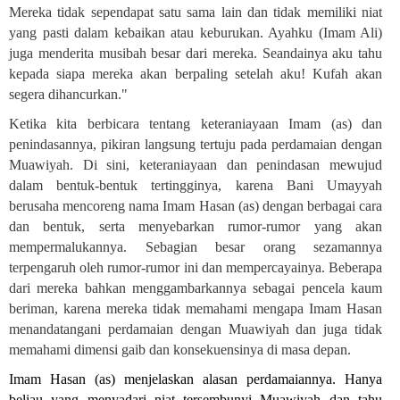
Mereka tidak sependapat satu sama lain dan tidak memiliki niat
yang pasti dalam kebaikan atau keburukan. Ayahku (Imam Ali)
juga menderita musibah besar dari mereka. Seandainya aku tahu
kepada siapa mereka akan berpaling setelah aku! Kufah akan
segera dihancurkan."
Ketika kita berbicara tentang keteraniayaan Imam (as) dan
penindasannya, pikiran langsung tertuju pada perdamaian dengan
Muawiyah. Di sini, keteraniayaan dan penindasan mewujud
dalam bentuk-bentuk tertingginya, karena Bani Umayyah
berusaha mencoreng nama Imam Hasan (as) dengan berbagai cara
dan bentuk, serta menyebarkan rumor-rumor yang akan
mempermalukannya. Sebagian besar orang sezamannya
terpengaruh oleh rumor-rumor ini dan mempercayainya. Beberapa
dari mereka bahkan menggambarkannya sebagai pencela kaum
beriman, karena mereka tidak memahami mengapa Imam Hasan
menandatangani perdamaian dengan Muawiyah dan juga tidak
memahami dimensi gaib dan konsekuensinya di masa depan
.
Imam Hasan (as) menjelaskan alasan perdamaiannya. Hanya
beliau yang menyadari niat tersembunyi Muawiyah dan tahu