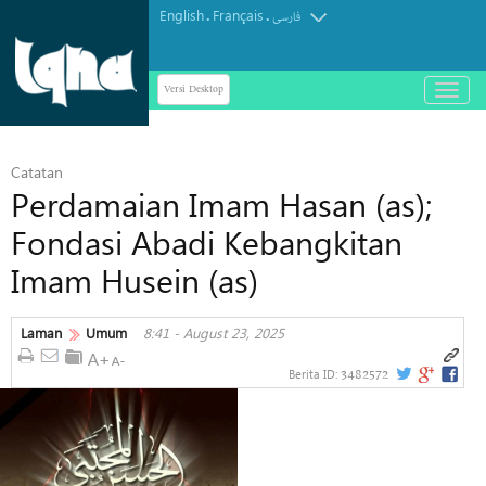
English
Français
.
.
فارسی
Versi Desktop
باز
و
بسته
کردن
Catatan
منو
Perdamaian Imam Hasan (as);
Fondasi Abadi Kebangkitan
Imam Husein (as)
Laman
Umum
8:41 - August 23, 2025
3482572
Berita ID: