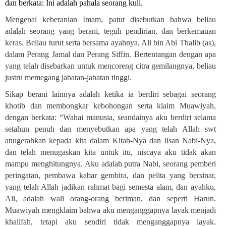
dan berkata: Ini adalah pahala seorang kuli
.
Mengenai keberanian Imam, patut disebutkan bahwa beliau
adalah seorang yang berani, teguh pendirian, dan berkemauan
keras. Beliau turut serta bersama ayahnya, Ali bin Abi Thalib (as),
dalam Perang Jamal dan Perang Siffin. Bertentangan dengan apa
yang telah disebarkan untuk mencoreng citra gemilangnya, beliau
justru memegang jabatan-jabatan tinggi
.
Sikap berani lainnya adalah ketika ia berdiri sebagai seorang
khotib dan membongkar kebohongan serta klaim Muawiyah,
dengan berkata: “Wahai manusia, seandainya aku berdiri selama
setahun penuh dan menyebutkan apa yang telah Allah swt
anugerahkan kepada kita dalam Kitab-Nya dan lisan Nabi-Nya,
dan telah menugaskan kita untuk itu, niscaya aku tidak akan
mampu menghitungnya. Aku adalah putra Nabi, seorang pemberi
peringatan, pembawa kabar gembira, dan pelita yang bersinar,
yang telah Allah jadikan rahmat bagi semesta alam, dan ayahku,
Ali, adalah wali orang-orang beriman, dan seperti Harun.
Muawiyah mengklaim bahwa aku menganggapnya layak menjadi
khalifah, tetapi aku sendiri tidak menganggapnya layak.