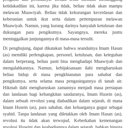
ketidakadilan ini, karena jika tidak, beliau tidak akan mampu
melawan Muawiyah. Beliau tidak kekurangan kecerdasan dan
keberanian untuk ikut serta dalam pertempuran melawan
Muawiyah. Namun, yang kurang darinya hanyalah ketulusan dan
dukungan para pengikutnya. Sayangnya, mereka justru
meninggalkan junjungannya di masa-masa tersulit
.
Di penghujung, dapat dikatakan bahwa seandainya Imam Hasan
(as) memiliki perlengkapan, personel, ketulusan, dan keteguhan
dalam berperang, beliau pasti bisa menghadapi Muawiyah dan
mengalahkannya.
Namun, kebijaksanaan ilahi mengharuskan
beliau hidup di masa pengkhianatan para sahabat dan
pengikutnya, serta selama masa pengasingannya di tanah air.
Hikmah
ilahi mengharuskan zamannya menjadi masa persiapan
dan landasan bagi
kebangkitan
saudaranya, Imam Husein (as),
dalam sebuah revolusi yang diabadikan dalam sejarah, di mana
Imam Husein (as), para sahabat, dan keluarganya gugur sebagai
syahid. Tanpa landasan yang diletakkan oleh Imam Hasan (as),
revolusi itu tidak akan terwujud. Keberkahan kemenangan
revolusi Huseini dan keabadiannya dalam sejarah, bahkan hingga