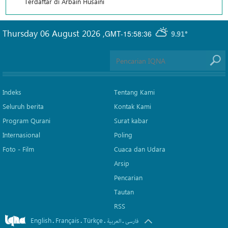
Terdaftar di Arbain Husaini
Thursday 06 August 2026
,
GMT-15:58:36
9.91°
Indeks
Tentang Kami
Seluruh berita
Kontak Kami
Program Qurani
Surat kabar
Internasional
Poling
Foto - Film
Cuaca dan Udara
Arsip
Pencarian
Tautan
RSS
English
Français
Türkçe
.
.
.
.
فارسی
العربیة