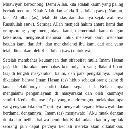
Muawiyah berbohong. Demi Allah, kita adalah kaum yang paling
berhak menurut Kitab Allah dan sabda Rasulullah (saw). Namun,
kita, Ahlulbait (as), telah ditindas dan dianiaya sejak wafatnya
Rasulullah (saw). Semoga Allah menjadi hakim antara kami dan
orang-orang yang menganiaya kami, memerintah kami dengan
kekerasan, menghasut manusia untuk melawan kami, menahan
bagian kami dari
fai’
, dan menghalangi ibu kami dari apa yang
telah ditetapkan oleh Rasulullah (saw) untuknya
.
Setelah membahas keutamaan dan sifat-sifat mulia Imam Hasan
(as), kini kita akan membahas keteraniyaan yang dialami Imam
(as) di tengah masyarakat, kaum, dan para pengikutnya. Dapat
dikatakan bahwa Imam Hasan (as) hidup sebagai orang asing di
tanah kelahirannya sendiri dalam segala hal. Beliau juga
mengalami penganiayaan di masyarakat dan oleh kaumnya
sendiri. Ketika ditanya: "Apa yang mendorongmu melakukan apa
yang engkau lakukan?" (artinya menyerah kepada Muawiyah dan
berdamai dengannya), Imam (as) menjawab: "Aku muak dengan
dunia dan melihat bahwa penduduk Kufah adalah kaum yang tak
seorang pun dapat percaya kecuali mereka akan dikalahkan.