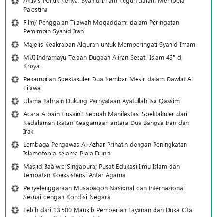
Aktivis Politik Kenya: Syahid Imam Teguh dalam Membela
Palestina
Film/ Penggalan Tilawah Moqaddami dalam Peringatan
Pemimpin Syahid Iran
Majelis Keakraban Alquran untuk Memperingati Syahid Imam
MUI Indramayu Telaah Dugaan Aliran Sesat "Islam 4S" di
Kroya
Penampilan Spektakuler Dua Kembar Mesir dalam Dawlat Al
Tilawa
Ulama Bahrain Dukung Pernyataan Ayatullah Isa Qassim
Acara Arbain Husaini: Sebuah Manifestasi Spektakuler dari
Kedalaman Ikatan Keagamaan antara Dua Bangsa Iran dan
Irak
Lembaga Pengawas Al-Azhar Prihatin dengan Peningkatan
Islamofobia selama Piala Dunia
Masjid Ba`alwie Singapura; Pusat Edukasi Ilmu Islam dan
Jembatan Koeksistensi Antar Agama
Penyelenggaraan Musabaqoh Nasional dan Internasional
Sesuai dengan Kondisi Negara
Lebih dari 13.500 Maukib Pemberian Layanan dan Duka Cita