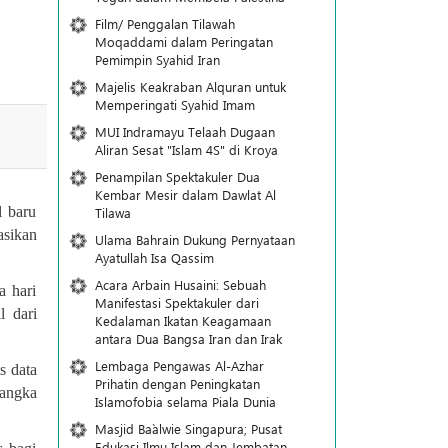
Film/ Penggalan Tilawah
Moqaddami dalam Peringatan
Pemimpin Syahid Iran
Majelis Keakraban Alquran untuk
Memperingati Syahid Imam
MUI Indramayu Telaah Dugaan
Aliran Sesat "Islam 4S" di Kroya
Penampilan Spektakuler Dua
Kembar Mesir dalam Dawlat Al
l baru
Tilawa
asikan
Ulama Bahrain Dukung Pernyataan
Ayatullah Isa Qassim
Acara Arbain Husaini: Sebuah
a hari
Manifestasi Spektakuler dari
l dari
Kedalaman Ikatan Keagamaan
antara Dua Bangsa Iran dan Irak
Lembaga Pengawas Al-Azhar
s data
Prihatin dengan Peningkatan
sangka
Islamofobia selama Piala Dunia
Masjid Ba`alwie Singapura; Pusat
Edukasi Ilmu Islam dan Jembatan