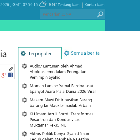
|
 2026 ,
GMT-07:56:15
9.91°
Tentang Kami
Kontak Kami
ia
Semua berita
Terpopuler
Audio/ Lantunan oleh Ahmad
Abolqassemi dalam Peringatan
Pemimpin Syahid
Momen Lamine Yamal Berdoa usai
Spanyol Juara Piala Dunia 2026 Viral
Makam Alawi Distribusikan Barang-
barang ke Maukib-maukib Arbain
KH Imam Jazuli Soroti Transformasi
Pesantren dan Kondusivitas
Muktamar ke-35 NU
Aktivis Politik Kenya: Syahid Imam
Teguh dalam Membela Palestina