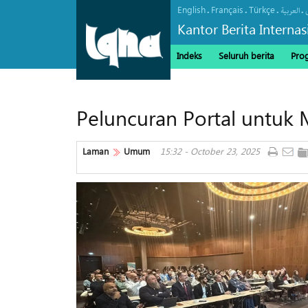
English
Français
Türkçe
.
.
.
.
العربیة
Kantor Berita Interna
Indeks
Seluruh berita
Pro
Peluncuran Portal untuk
Laman
Umum
15:32 - October 23, 2025