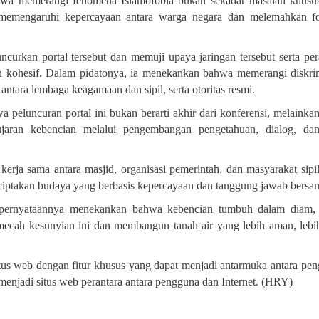
wa memerangi fenomena Islamofobia bukan sekadar masalah khusu
ng memengaruhi kepercayaan antara warga negara dan melemahkan f
curkan portal tersebut dan memuji upaya jaringan tersebut serta pe
n kohesif. Dalam pidatonya, ia menekankan bahwa memerangi diskri
ntara lembaga keagamaan dan sipil, serta otoritas resmi
.
peluncuran portal ini bukan berarti akhir dari konferensi, melainka
jaran kebencian melalui pengembangan pengetahuan, dialog, dan
rja sama antara masjid, organisasi pemerintah, dan masyarakat sipi
nciptakan budaya yang berbasis kepercayaan dan tanggung jawab bersa
 pernyataannya menekankan bahwa kebencian tumbuh dalam diam, t
mecah kesunyian ini dan membangun tanah air yang lebih aman, lebih
itus web dengan fitur khusus yang dapat menjadi antarmuka antara pe
menjadi situs web perantara antara pengguna dan Internet
.
(HRY)