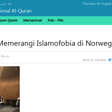
Thursday 06 August
فارسی
sional Al-Quran
gram Qurani
Internasional
Foto - Film
 Memerangi Islamofobia di Norweg
3482902
Berita ID: