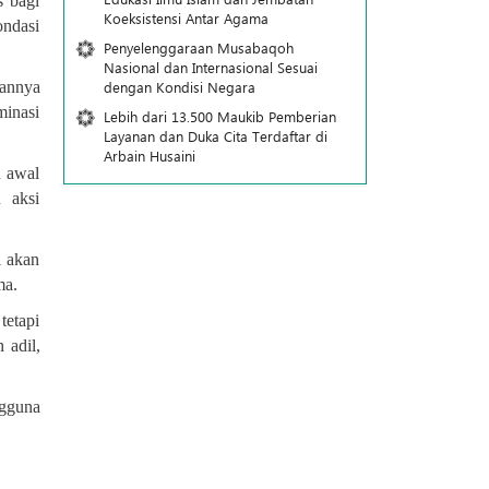
s bagi
Koeksistensi Antar Agama
ondasi
Penyelenggaraan Musabaqoh
Nasional dan Internasional Sesuai
dengan Kondisi Negara
rannya
minasi
Lebih dari 13.500 Maukib Pemberian
Layanan dan Duka Cita Terdaftar di
Arbain Husaini
n awal
 aksi
l akan
ma
.
etapi
 adil,
ngguna