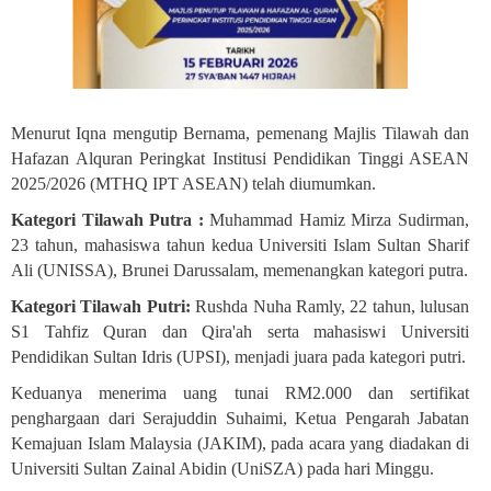
Menurut Iqna mengutip Bernama, pemenang Majlis Tilawah dan
Hafazan Alquran Peringkat Institusi Pendidikan Tinggi ASEAN
2025/2026 (MTHQ IPT ASEAN) telah diumumkan
.
Kategori Tilawah Putra :
Muhammad Hamiz Mirza Sudirman,
23 tahun, mahasiswa tahun kedua Universiti Islam Sultan Sharif
Ali (UNISSA), Brunei Darussalam, memenangkan kategori putra
.
Kategori Tilawah Putri:
Rushda Nuha Ramly, 22 tahun, lulusan
S1 Tahfiz Quran dan Qira'ah serta mahasiswi Universiti
Pendidikan Sultan Idris (UPSI), menjadi juara pada kategori putri
.
Keduanya menerima uang tunai RM2.000 dan sertifikat
penghargaan dari Serajuddin Suhaimi, Ketua Pengarah Jabatan
Kemajuan Islam Malaysia (JAKIM), pada acara yang diadakan di
Universiti Sultan Zainal Abidin (UniSZA) pada hari Minggu
.