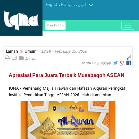
English
Français
.
.
فارسی
Versi Desktop
باز
و
بسته
کردن
منو
Laman
Umum
12:19 - February 19, 2026
3483399
Berita ID:
Apresiasi Para Juara Terbaik Musabaqoh ASEAN
IQNA - Pemenang Majlis Tilawah dan Hafazan Alquran Peringkat
Institusi Pendidikan Tinggi ASEAN 2026 telah diumumkan.