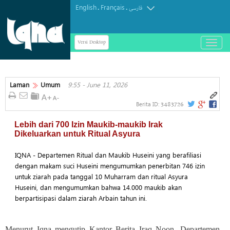
English
Français
.
.
فارسی
Versi Desktop
باز
و
بسته
کردن
منو
Laman
Umum
9:55 - June 11, 2026
3483726
Berita ID:
Lebih dari 700 Izin Maukib-maukib Irak
Dikeluarkan untuk Ritual Asyura
IQNA - Departemen Ritual dan Maukib Huseini yang berafiliasi
dengan makam suci Huseini mengumumkan penerbitan 746 izin
untuk ziarah pada tanggal 10 Muharram dan ritual Asyura
Huseini, dan mengumumkan bahwa 14.000 maukib akan
berpartisipasi dalam ziarah Arbain tahun ini.
Menurut Iqna mengutip Kantor Berita Iraq Noon, Departemen