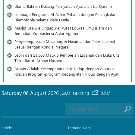
Ulama Bahrain Dukung Pernyataan Ayatullah Isa Qassim
Lembaga Pengawas Al-Azhar Prihatin dengan Peningkatan
Islamofobia selama Piala Dunia
Masjid Ba`alwie Singapura; Pusat Edukasi Ilmu Islam dan
Jembatan Koeksistensi Antar Agama
Penyelenggaraan Musabaqoh Nasional dan Internasional
Sesuai dengan Kondisi Negara
Lebih dari 13.500 Maukib Pemberian Layanan dan Duka Cita
Terdaftar di Arbain Husaini
Arbain Adalah Kesempatan untuk Hidup dengan Alquran;
Rincian Program-program Kebangkitan Hidup dengan Ayat
Saturday 08 August 2026
,
GMT-19:02:43
9.91°
Indeks
Tentang Kami