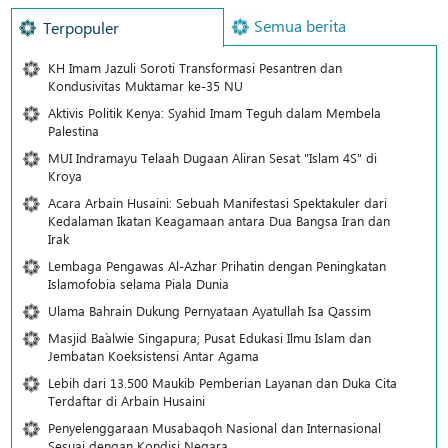
Semua berita
Terpopuler
KH Imam Jazuli Soroti Transformasi Pesantren dan
Kondusivitas Muktamar ke-35 NU
Aktivis Politik Kenya: Syahid Imam Teguh dalam Membela
Palestina
MUI Indramayu Telaah Dugaan Aliran Sesat "Islam 4S" di
Kroya
Acara Arbain Husaini: Sebuah Manifestasi Spektakuler dari
Kedalaman Ikatan Keagamaan antara Dua Bangsa Iran dan
Irak
Lembaga Pengawas Al-Azhar Prihatin dengan Peningkatan
Islamofobia selama Piala Dunia
Ulama Bahrain Dukung Pernyataan Ayatullah Isa Qassim
Masjid Ba`alwie Singapura; Pusat Edukasi Ilmu Islam dan
Jembatan Koeksistensi Antar Agama
Lebih dari 13.500 Maukib Pemberian Layanan dan Duka Cita
Terdaftar di Arbain Husaini
Penyelenggaraan Musabaqoh Nasional dan Internasional
Sesuai dengan Kondisi Negara