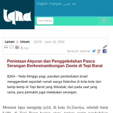
English
Français
.
.
فارسی
Versi Desktop
باز
و
بسته
کردن
منو
Laman
Umum
10:59 - June 16, 2026
3483741
Berita ID:
Penistaan Alquran dan Penggeledahan Pasca
Serangan Berkesinambungan Zionis di Tepi Barat
IQNA - Pada Minggu pagi, pasukan pendudukan Israel
menggerebek sejumlah rumah warga Palestina di kota-kota dan
kamp-kamp di Tepi Barat yang diduduki, dan pada saat yang
sama, para pemukim juga melakukan serangan.
Menurut Iqna mengutip jo24, di kota Al-Zawiya, sebelah barat