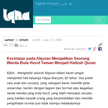
English
Français
.
.
فارسی
Versi Desktop
باز
و
بسته
کردن
منو
Laman
Umum
13:58 - June 17, 2026
3483742
Berita ID:
Kecintaan pada Alquran Menjadikan Seorang
Wanita Buta Huruf Yaman Menjadi Hafizah Quran
IQNA - Menghafal seluruh Alquran dalam kaset sangat
menyentuh hati keluarga Hajiya Maryam, 82 tahun. Dua puluh
satu anak dan cucunya, yang sebagian besar memiliki gelar
universitas, berdiri dengan kagum dan hormat atas keajaiban
nenek mereka yang buta huruf, yang telah mencapai sesuatu
yang bahkan banyak orang yang berpendidikan dan memiliki
penglihatan normal pun tidak mampu melakukannya.