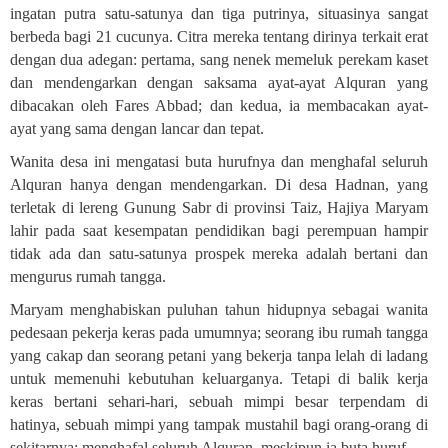
ingatan putra satu-satunya dan tiga putrinya, situasinya sangat
berbeda bagi 21 cucunya. Citra mereka tentang dirinya terkait erat
dengan dua adegan: pertama, sang nenek memeluk perekam kaset
dan mendengarkan dengan saksama ayat-ayat Alquran yang
dibacakan oleh Fares Abbad; dan kedua, ia membacakan ayat-
ayat yang sama dengan lancar dan tepat
.
Wanita desa ini mengatasi buta hurufnya dan menghafal seluruh
Alquran hanya dengan mendengarkan. Di desa Hadnan, yang
terletak di lereng Gunung Sabr di provinsi Taiz, Hajiya Maryam
lahir pada saat kesempatan pendidikan bagi perempuan hampir
tidak ada dan satu-satunya prospek mereka adalah bertani dan
mengurus rumah tangga
.
Maryam menghabiskan puluhan tahun hidupnya sebagai wanita
pedesaan pekerja keras pada umumnya; seorang ibu rumah tangga
yang cakap dan seorang petani yang bekerja tanpa lelah di ladang
untuk memenuhi kebutuhan keluarganya. Tetapi di balik kerja
keras bertani sehari-hari, sebuah mimpi besar terpendam di
hatinya, sebuah mimpi yang tampak mustahil bagi orang-orang di
sekitarnya: menghafal seluruh Alquran, meskipun ia buta huruf
.