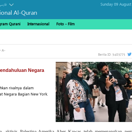
Sunday 09 August
فارسی
sional Al-Quran
gram Qurani
Internasional
Foto - Film
3483775
Berita ID:
Pendahuluan Negara
hkan rivalnya dalam
nat Negara Bagian New York.
na, aktivis Palestina-Amerika Aber Kawas telah memenangkan pem