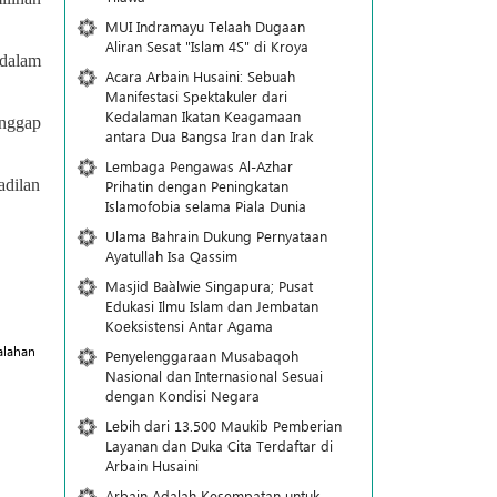
MUI Indramayu Telaah Dugaan
Aliran Sesat "Islam 4S" di Kroya
dalam
Acara Arbain Husaini: Sebuah
Manifestasi Spektakuler dari
Kedalaman Ikatan Keagamaan
anggap
antara Dua Bangsa Iran dan Irak
Lembaga Pengawas Al-Azhar
adilan
Prihatin dengan Peningkatan
Islamofobia selama Piala Dunia
Ulama Bahrain Dukung Pernyataan
Ayatullah Isa Qassim
Masjid Ba`alwie Singapura; Pusat
Edukasi Ilmu Islam dan Jembatan
Koeksistensi Antar Agama
alahan
Penyelenggaraan Musabaqoh
Nasional dan Internasional Sesuai
dengan Kondisi Negara
Lebih dari 13.500 Maukib Pemberian
Layanan dan Duka Cita Terdaftar di
Arbain Husaini
Arbain Adalah Kesempatan untuk