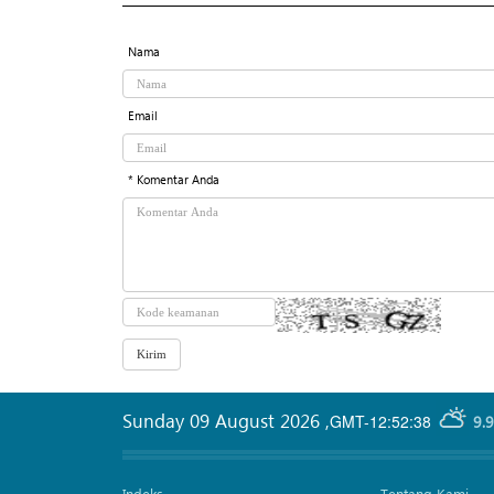
Nama
Email
* Komentar Anda
Sunday 09 August 2026
,
GMT-12:52:38
9.
Indeks
Tentang Kami