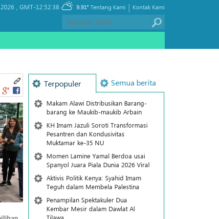
|
 2026 ,
GMT-12:52:38
9.91°
Tentang Kami
Kontak Kami
Semua berita
Terpopuler
Makam Alawi Distribusikan Barang-
barang ke Maukib-maukib Arbain
KH Imam Jazuli Soroti Transformasi
Pesantren dan Kondusivitas
Muktamar ke-35 NU
Momen Lamine Yamal Berdoa usai
Spanyol Juara Piala Dunia 2026 Viral
Aktivis Politik Kenya: Syahid Imam
Teguh dalam Membela Palestina
Penampilan Spektakuler Dua
Kembar Mesir dalam Dawlat Al
Tilawa
ilihan