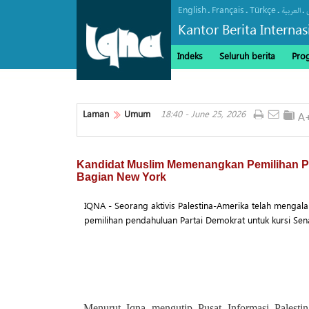
English
Français
Türkçe
.
.
.
.
العربیة
Kantor Berita Interna
Indeks
Seluruh berita
Pro
Laman
Umum
18:40 - June 25, 2026
Kandidat Muslim Memenangkan Pemilihan 
Bagian New York
IQNA - Seorang aktivis Palestina-Amerika telah mengala
pemilihan pendahuluan Partai Demokrat untuk kursi Se
Menurut Iqna mengutip Pusat Informasi Palesti