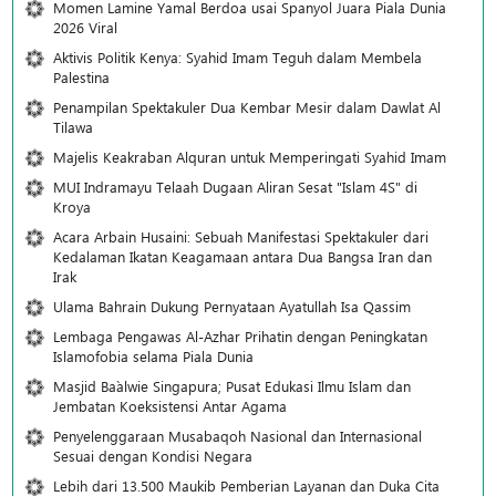
Momen Lamine Yamal Berdoa usai Spanyol Juara Piala Dunia
2026 Viral
Aktivis Politik Kenya: Syahid Imam Teguh dalam Membela
Palestina
Penampilan Spektakuler Dua Kembar Mesir dalam Dawlat Al
Tilawa
Majelis Keakraban Alquran untuk Memperingati Syahid Imam
MUI Indramayu Telaah Dugaan Aliran Sesat "Islam 4S" di
Kroya
Acara Arbain Husaini: Sebuah Manifestasi Spektakuler dari
Kedalaman Ikatan Keagamaan antara Dua Bangsa Iran dan
Irak
Ulama Bahrain Dukung Pernyataan Ayatullah Isa Qassim
Lembaga Pengawas Al-Azhar Prihatin dengan Peningkatan
Islamofobia selama Piala Dunia
Masjid Ba`alwie Singapura; Pusat Edukasi Ilmu Islam dan
Jembatan Koeksistensi Antar Agama
Penyelenggaraan Musabaqoh Nasional dan Internasional
Sesuai dengan Kondisi Negara
Lebih dari 13.500 Maukib Pemberian Layanan dan Duka Cita