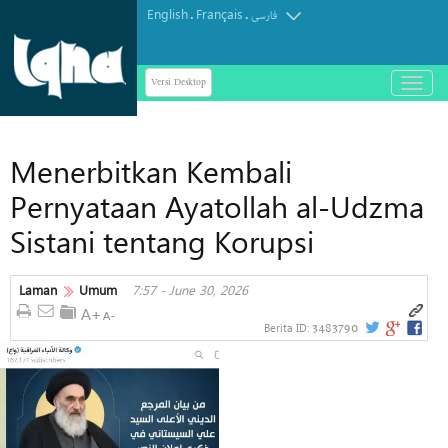
English
Français
.
.
فارسی
Versi Desktop
باز
و
بسته
کردن
Menerbitkan Kembali
منو
Pernyataan Ayatollah al-Udzma
Sistani tentang Korupsi
Laman
Umum
7:57 - June 30, 2026
3483790
Berita ID: