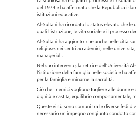
La studiosa ha elogiato i progressi e i risultati 
del 1979 e ha affermato che la Repubblica islamic
istituzioni educative.
Al-Sultani ha ricordato lo status elevato che le
quali l'istruzione, le vita sociale e il processo de
Al-Sultani ha aggiunto che anche nelle città sant
religiose, nei centri accademici, nelle università,
manageriali.
Nel suo intervento, la rettrice dell’Università A
l’istituzione della famiglia nelle società e ha 
per la famiglia e minarne la sacralità.
Ciò che i nemici vogliono togliere alle donne e
dignità e castità, equilibrio comportamentale, mo
Queste virtù sono comuni tra le diverse fedi di
necessario un impegno congiunto condotto con re