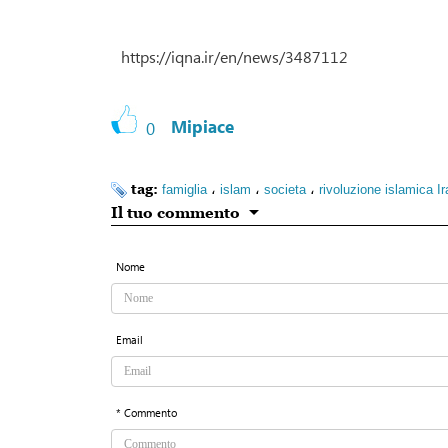
https://iqna.ir/en/news/3487112
Mipiace
0
tag:
،
،
،
famiglia
islam
societa
rivoluzione islamica Ir
Il tuo commento
Nome
Email
* Commento