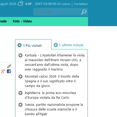
|
, Thursday 06 August 2026
GMT-04:08:06
8.99°
Chi siamo
Contattaci
onale
Foto - Video
L’ultime notizie
I Più visitati
Karbala - L'Ayatollah Khamenei fa visita
al mausoleo dell'Imam Hosein (AS), a
sessant'anni dall'ultima visita, dopo
aver raggiunto il martirio
Mondiali calcio 2026: il trionfo della
Spagna e il suo significato oltre il
campo da gioco
Inghilterra: la prima eco-moschea
d'Europa visitata da Re Carlo
Svezia: partito nazionalista propone la
chiusura delle scuole islamiche e il
bando all'hijab