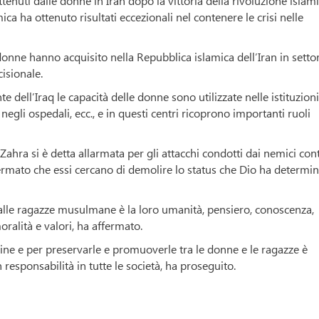
ottenuti dalle donne in Iran dopo la vittoria della rivoluzione islam
a ha ottenuto risultati eccezionali nel contenere le crisi nelle
 donne hanno acquisito nella Repubblica islamica dell’Iran in settor
cisionale.
e dell’Iraq le capacità delle donne sono utilizzate nelle istituzioni
 negli ospedali, ecc., e in questi centri ricoprono importanti ruoli
l-Zahra si è detta allarmata per gli attacchi condotti dai nemici con
affermato che essi cercano di demolire lo status che Dio ha determi
 alle ragazze musulmane è la loro umanità, pensiero, conoscenza,
ralità e valori, ha affermato.
vine e per preservarle e promuoverle tra le donne e le ragazze è
sponsabilità in tutte le società, ha proseguito.