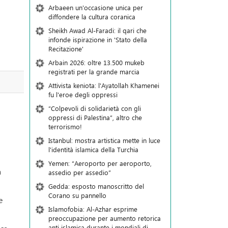
Arbaeen un'occasione unica per
diffondere la cultura coranica
Sheikh Awad Al-Faradi: il qari che
infonde ispirazione in 'Stato della
Recitazione'
Arbain 2026: oltre 13.500 mukeb
registrati per la grande marcia
Attivista keniota: l'Ayatollah Khamenei
fu l'eroe degli oppressi
“Colpevoli di solidarietà con gli
oppressi di Palestina”, altro che
terrorismo!
Istanbul: mostra artistica mette in luce
l'identità islamica della Turchia
Yemen: “Aeroporto per aeroporto,
a
assedio per assedio”
Gedda: esposto manoscritto del
Corano su pannello
e
Islamofobia: Al-Azhar esprime
preoccupazione per aumento retorica
anti islamica durante i mondiali di