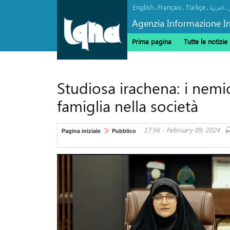
English
Français
Türkçe
.
.
.
.
العربیة
Agenzia Informazione In
Prima pagina
Tutte le notizie
Studiosa irachena: i nemic
famiglia nella società
17:56 - February 09, 2024
Pagina iniziale
Pubblico