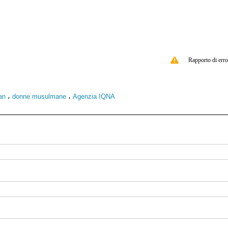
Rapporto di erro
،
،
an
donne musulmane
Agenzia IQNA