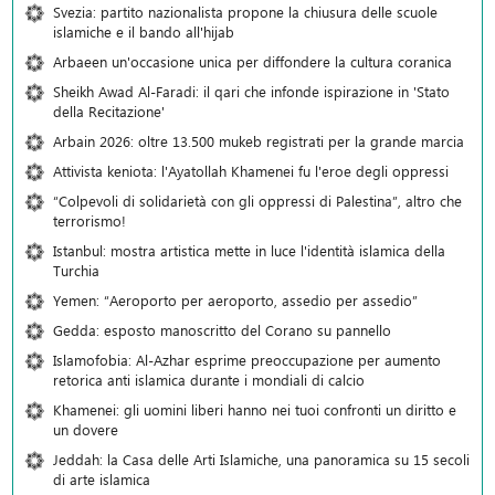
Svezia: partito nazionalista propone la chiusura delle scuole
islamiche e il bando all'hijab
Arbaeen un'occasione unica per diffondere la cultura coranica
Sheikh Awad Al-Faradi: il qari che infonde ispirazione in 'Stato
della Recitazione'
Arbain 2026: oltre 13.500 mukeb registrati per la grande marcia
Attivista keniota: l'Ayatollah Khamenei fu l'eroe degli oppressi
“Colpevoli di solidarietà con gli oppressi di Palestina”, altro che
terrorismo!
Istanbul: mostra artistica mette in luce l'identità islamica della
Turchia
Yemen: “Aeroporto per aeroporto, assedio per assedio”
Gedda: esposto manoscritto del Corano su pannello
Islamofobia: Al-Azhar esprime preoccupazione per aumento
retorica anti islamica durante i mondiali di calcio
Khamenei: gli uomini liberi hanno nei tuoi confronti un diritto e
un dovere
Jeddah: la Casa delle Arti Islamiche, una panoramica su 15 secoli
di arte islamica