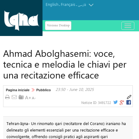
English
Français
.
.
فارسی
Versione Desktop
باز
و
بسته
کردن
Ahmad Abolghasemi: voce,
منو
tecnica e melodia le chiavi per
una recitazione efficace
23:50 - June 10, 2025
Pagina iniziale
Pubblico
Notizie ID:
3491722
Tehran-Iqna- Un rinomato qari (recitatore del Corano) iraniano ha
delineato gli elementi essenziali per una recitazione efficace e
coinvolgente, offrendo consigli pratici agli aspiranti qari