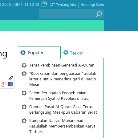
|
t 2026 ,
GMT-11:10:43
17°
Tentang kita
Hubungi Kami
ng
Populer
Terkini
Teras Pembinaan Generasi Al-Quran
"Kecekapan dan penguasaan" adalah
kriteria untuk menerima qari di Radio
Mesir
Setem Peringatan Pengebumian
Pemimpin Syahid Revolusi di Iraq
Operasi Pusat Al-Quran Gaza Terus
Berlangsung Meskipun Cabaran Berat
Kumpulan Nasyid Muhammad
Rasulullah Mempersembahkan Karya
Terbaru