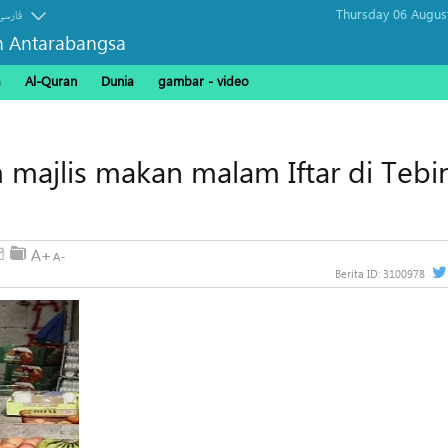
Thursday 06 Augus
فارسی
n Antarabangsa
a
Al-Quran
Dunia
gambar - video
m majlis makan malam Iftar di Tebi
Berita ID:
3100978