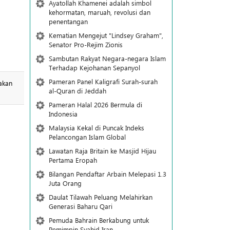
Ayatollah Khamenei adalah simbol
kehormatan, maruah, revolusi dan
penentangan
Kematian Mengejut "Lindsey Graham",
Senator Pro-Rejim Zionis
Sambutan Rakyat Negara-negara Islam
Terhadap Kejohanan Sepanyol
Pameran Panel Kaligrafi Surah-surah
akan
al-Quran di Jeddah
Pameran Halal 2026 Bermula di
Indonesia
Malaysia Kekal di Puncak Indeks
Pelancongan Islam Global
Lawatan Raja Britain ke Masjid Hijau
Pertama Eropah
Bilangan Pendaftar Arbain Melepasi 1.3
Juta Orang
Daulat Tilawah Peluang Melahirkan
Generasi Baharu Qari
Pemuda Bahrain Berkabung untuk
Pemimpin Syahid Iran