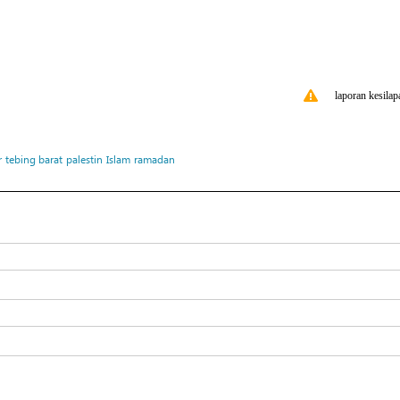
laporan kesilap
r
tebing barat
palestin
Islam
ramadan