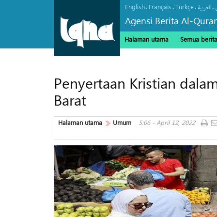
English
Français
Türkçe
.
.
.
.
العربیة
Agensi Berita Al-Qura
Halaman utama
Semua berit
Penyertaan Kristian dala
Barat
Halaman utama
Umum
5:06 - April 12, 2022