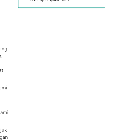
lang
.
at
Kami
Kami
juk
ngan