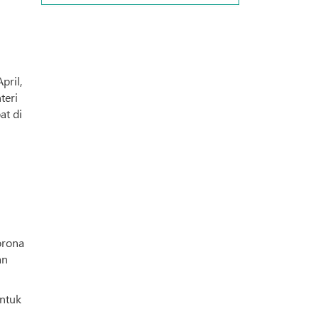
pril,
teri
at di
orona
an
untuk