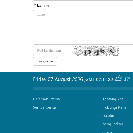
* komen
Friday 07 August 2026
,
GMT-07:14:32
17°
Halaman utama
Tentang kita
Semua berita
Hubungi Kami
buletin
pengundian
cuaca