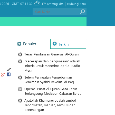
|
t 2026 ,
GMT-07:14:32
17°
Tentang kita
Hubungi Kami
Populer
Terkini
Teras Pembinaan Generasi Al-Quran
"Kecekapan dan penguasaan" adalah
kriteria untuk menerima qari di Radio
Mesir
Setem Peringatan Pengebumian
Pemimpin Syahid Revolusi di Iraq
Operasi Pusat Al-Quran Gaza Terus
Berlangsung Meskipun Cabaran Berat
Ayatollah Khamenei adalah simbol
kehormatan, maruah, revolusi dan
penentangan