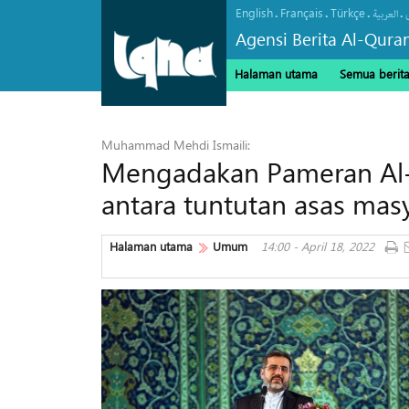
English
Français
Türkçe
.
.
.
.
العربیة
Agensi Berita Al-Qura
Halaman utama
Semua berit
Muhammad Mehdi Ismaili:
Mengadakan Pameran Al-
antara tuntutan asas mas
Halaman utama
Umum
14:00 - April 18, 2022