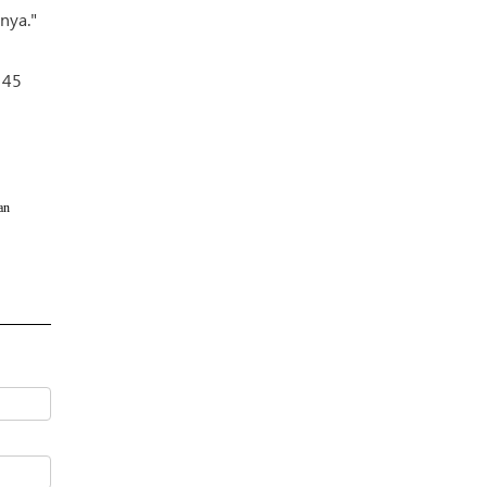
nya."
 45
an