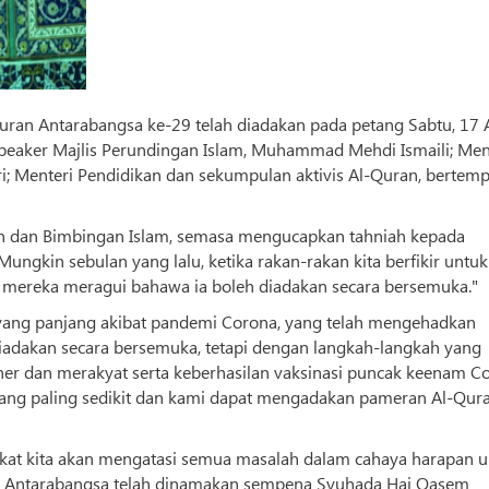
ran Antarabangsa ke-29 telah diadakan pada petang Sabtu, 17 A
eaker Majlis Perundingan Islam, Muhammad Mehdi Ismaili; Men
; Menteri Pendidikan dan sekumpulan aktivis Al-Quran, bertemp
 dan Bimbingan Islam, semasa mengucapkan tahniah kepada
Mungkin sebulan yang lalu, ketika rakan-rakan kita berfikir untuk
mereka meragui bahawa ia boleh diadakan secara bersemuka."
yang panjang akibat pandemi Corona, yang telah mengehadkan
t diadakan secara bersemuka, tetapi dengan langkah-langkah yang
ner dan merakyat serta keberhasilan vaksinasi puncak keenam C
yang paling sedikit dan kami dapat mengadakan pameran Al-Qur
arakat kita akan mengatasi semua masalah dalam cahaya harapan 
an Antarabangsa telah dinamakan sempena Syuhada Haj Qasem