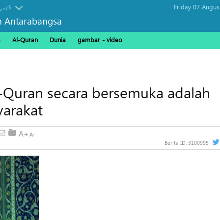
Friday 07 Augus
فارسی
n Antarabangsa
a
Al-Quran
Dunia
gambar - video
Quran secara bersemuka adalah
yarakat
Berita ID:
3100995