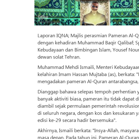
Laporan IQNA; Majlis perasmian Pameran Al-Qu
dengan kehadiran Muhammad Baqir Qalibaf; Sp
Kebudayaan dan Bimbingan Islam, Yousef Nouri
dewan solat Tehran.
Muhammad Mehdi Ismaili, Menteri Kebudayaan
kelahiran Imam Hassan Mujtaba (as), berkata: "
mengadakan pameran Al-Quran antarabangsa, 
Dianggap bahawa selepas tempoh perhentian 
banyak aktiviti biasa, pameran itu tidak dapa
diambil sejak permulaan pemerintah revolusio
di seluruh negara, dengan kos dan kesukaran 
edisi ke-29 secara hadir bersemuka".
Akhirnya, Ismaili berkata: "Insya-Allah, masy
masa depan. Pada tahun ini, Pameran Al-Qur