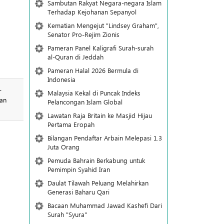
Sambutan Rakyat Negara-negara Islam
Terhadap Kejohanan Sepanyol
Kematian Mengejut "Lindsey Graham",
Senator Pro-Rejim Zionis
Pameran Panel Kaligrafi Surah-surah
al-Quran di Jeddah
Pameran Halal 2026 Bermula di
Indonesia
-
Malaysia Kekal di Puncak Indeks
an
Pelancongan Islam Global
Lawatan Raja Britain ke Masjid Hijau
Pertama Eropah
Bilangan Pendaftar Arbain Melepasi 1.3
Juta Orang
Pemuda Bahrain Berkabung untuk
Pemimpin Syahid Iran
Daulat Tilawah Peluang Melahirkan
Generasi Baharu Qari
Bacaan Muhammad Jawad Kashefi Dari
Surah "Syura"