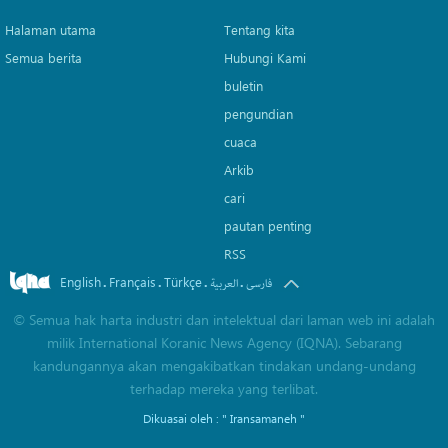
Halaman utama
Tentang kita
Semua berita
Hubungi Kami
buletin
pengundian
cuaca
Arkib
cari
pautan penting
RSS
English
Français
Türkçe
.
.
.
.
فارسی
العربیة
©
Semua hak harta industri dan intelektual dari laman web ini adalah
milik International Koranic News Agency (IQNA). Sebarang
kandungannya akan mengakibatkan tindakan undang-undang
terhadap mereka yang terlibat.
Dikuasai oleh :
" Iransamaneh "