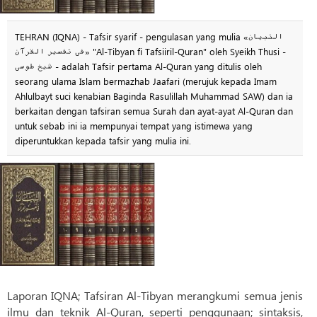
TEHRAN (IQNA) - Tafsir syarif - pengulasan yang mulia «التبیان
فی تفسیر القرآن» "Al-Tibyan fi Tafsiiril-Quran" oleh Syeikh Thusi -
شیخ طوسی - adalah Tafsir pertama Al-Quran yang ditulis oleh
seorang ulama Islam bermazhab Jaafari (merujuk kepada Imam
Ahlulbayt suci kenabian Baginda Rasulillah Muhammad SAW) dan ia
berkaitan dengan tafsiran semua Surah dan ayat-ayat Al-Quran dan
untuk sebab ini ia mempunyai tempat yang istimewa yang
diperuntukkan kepada tafsir yang mulia ini.
Laporan IQNA; Tafsiran Al-Tibyan merangkumi semua jenis
ilmu dan teknik Al-Quran, seperti penggunaan; sintaksis,