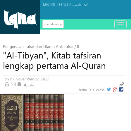
English
Français
.
.
فارسی
versi desktop
باز
و
بسته
کردن
Pengenalan Tafsir dan Ulama Ahli Tafsir / 8
منو
"Al-Tibyan", Kitab tafsiran
lengkap pertama Al-Quran
6:12 - November 22, 2022
Berita ID:
3101835