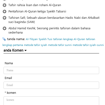
Tafsir rahsia lisan dan rohani Al-Quran
Pentafsiran Al-Quran ketiga Syeikh Tabarsi
Tafsiran Safi; Sebuah ulasan berdasarkan Hadis Nabi dan Ahlulbait
suci baginda (SAW)
Abdul Hamid Keshk; Seorang perintis tafsiran dalam bahasa
sederhana
tanda nama:
Al-Tibyan
Syeikh Tusi
tafsiran lengkap Al-Quran
tafsiran
lengkap pertama
metode tafsir syiah
metode tafsir sunni
metode tafsir syiah-sunni
anda Komen
Nama
Email
* komen