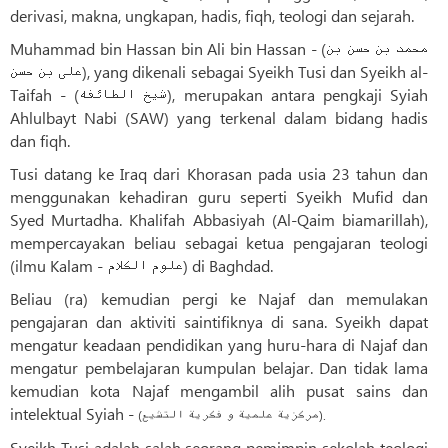
derivasi, makna, ungkapan, hadis, fiqh, teologi dan sejarah.
Muhammad bin Hassan bin Ali bin Hassan - (محمد بن حسن بن
علی بن حسن), yang dikenali sebagai Syeikh Tusi dan Syeikh al-
Taifah - (شیخ الطائفه), merupakan antara pengkaji Syiah
Ahlulbayt Nabi (SAW) yang terkenal dalam bidang hadis
dan fiqh.
Tusi datang ke Iraq dari Khorasan pada usia 23 tahun dan
menggunakan kehadiran guru seperti Syeikh Mufid dan
Syed Murtadha. Khalifah Abbasiyah (Al-Qaim biamarillah),
mempercayakan beliau sebagai ketua pengajaran teologi
(ilmu Kalam - علوم الکلام) di Baghdad.
Beliau (ra) kemudian pergi ke Najaf dan memulakan
pengajaran dan aktiviti saintifiknya di sana. Syeikh dapat
mengatur keadaan pendidikan yang huru-hara di Najaf dan
mengatur pembelajaran kumpulan belajar. Dan tidak lama
kemudian kota Najaf mengambil alih pusat sains dan
intelektual Syiah -
(مرکزیة علمیة و فکریة التشیع).
Syeikh Tusi adalah salah seorang pemimpin sekolah teologi