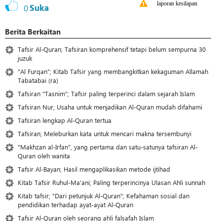
laporan kesilapan
0
Suka
Berita Berkaitan
Tafsir Al-Quran; Tafsiran komprehensif tetapi belum sempurna 30
juzuk
"Al Furqan"; Kitab Tafsir yang membangkitkan kekaguman Allamah
Tabatabai (ra)
Tafsiran "Tasnim"; Tafsir paling terperinci dalam sejarah Islam
Tafsiran Nur; Usaha untuk menjadikan Al-Quran mudah difahami
Tafsiran lengkap Al-Quran tertua
Tafsiran; Meleburkan kata untuk mencari makna tersembunyi
"Makhzan al-Irfan", yang pertama dan satu-satunya tafsiran Al-
Quran oleh wanita
Tafsir Al-Bayan; Hasil mengaplikasikan metode ijtihad
Kitab Tafsir Ruhul-Ma'ani; Paling terperincinya Ulasan Ahli sunnah
Kitab tafsir; "Dari petunjuk Al-Quran"; Kefahaman sosial dan
pendidikan terhadap ayat-ayat Al-Quran
Tafsir Al-Quran oleh seorang ahli falsafah Islam