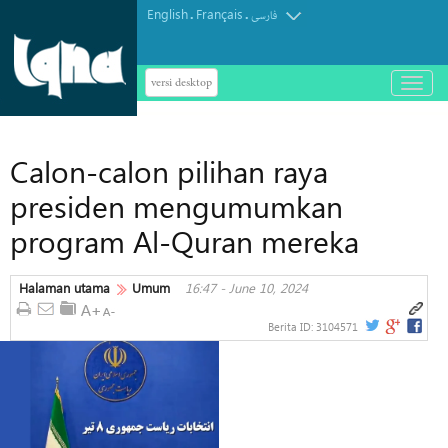
English
Français
.
.
فارسی
versi desktop
باز
و
بسته
کردن
Calon-calon pilihan raya
منو
presiden mengumumkan
program Al-Quran mereka
Halaman utama
Umum
16:47 - June 10, 2024
Berita ID:
3104571