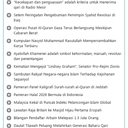
"Kecekapan dan penguasaan" adalah kriteria untuk menerima
qari di Radio Mesir
Setem Peringatan Pengebumian Pemimpin Syahid Revolusi di
Iraq
Operasi Pusat Al-Quran Gaza Terus Berlangsung Meskipun
Cabaran Berat
Kumpulan Nasyid Muhammad Rasulullah Mempersembahkan
Karya Terbaru
Ayatollah Khamenei adalah simbol kehormatan, maruah, revolusi
dan penentangan
Kematian Mengejut "Lindsey Graham", Senator Pro-Rejim Zionis
Sambutan Rakyat Negara-negara Islam Terhadap Kejohanan
Sepanyol
Pameran Panel Kaligrafi Surah-surah al-Quran di Jeddah
Pameran Halal 2026 Bermula di Indonesia
Malaysia Kekal di Puncak Indeks Pelancongan Islam Global
Lawatan Raja Britain ke Masjid Hijau Pertama Eropah
Bilangan Pendaftar Arbain Melepasi 1.3 Juta Orang
Daulat Tilawah Peluang Melahirkan Generasi Baharu Qari