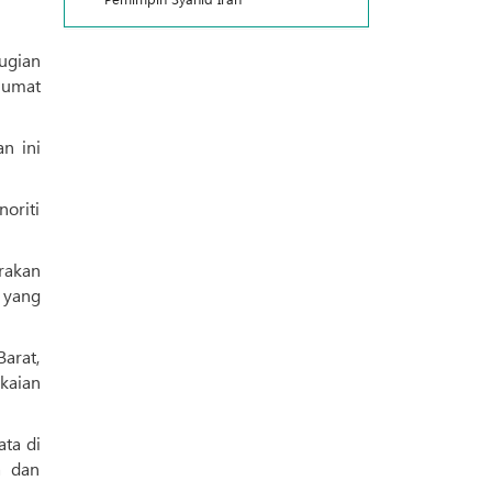
 umat
n ini
oriti
rakan
 yang
arat,
kaian
ta di
a dan