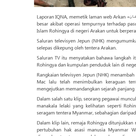
Laporan IQNA, memetik laman web Arkan «ارکان»; Menurut laporan, tentera Myanmar, selepas mengalami kerugian
besar akibat operasi tempurnya terhadap pa
Islam Rohingya di negeri Arakan untuk berper
Saluran televisyen Jepun (NHK) mengumumka
selepas dikepung oleh tentera Arakan.
Saluran TV itu menyatakan bahawa langkah it
Rohingya dan kumpulan penduduk lain di neger
Rangkaian televisyen Jepun (NHK) menambah da
Mac lalu telah menimbulkan keraguan ten
mengejutkan memandangkan sejarah panjang t
Dalam salah satu klip, seorang pegawai munc
manakala lelaki yang kelihatan seperti Ro
seragam tentera Myanmar, sebahagian daripad
Dalam klip lain, remaja Rohingya ditunjukkan
pertubuhan hak asasi manusia Myanmar Wit