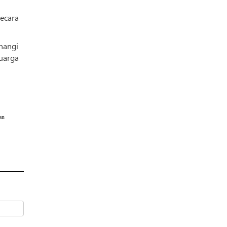
ecara
nangi
uarga
an