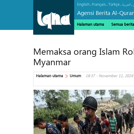
English
Français
Türkçe
.
.
.
.
العربیة
Agensi Berita Al-Qura
Halaman utama
Semua berit
Memaksa orang Islam Roh
Myanmar
Halaman utama
Umum
18:37 - November 11, 2024