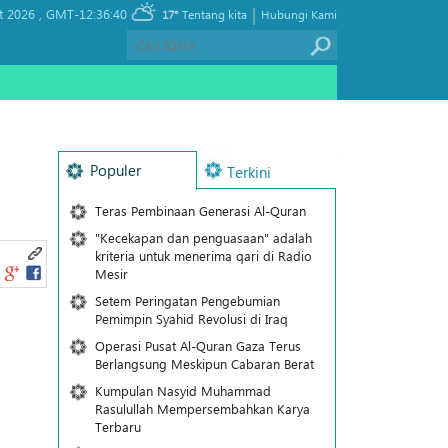
|
t 2026 ,
GMT-12:36:40
17°
Tentang kita
Hubungi Kami
Populer
Terkini
Teras Pembinaan Generasi Al-Quran
"Kecekapan dan penguasaan" adalah
kriteria untuk menerima qari di Radio
Mesir
Setem Peringatan Pengebumian
Pemimpin Syahid Revolusi di Iraq
Operasi Pusat Al-Quran Gaza Terus
Berlangsung Meskipun Cabaran Berat
Kumpulan Nasyid Muhammad
Rasulullah Mempersembahkan Karya
Terbaru