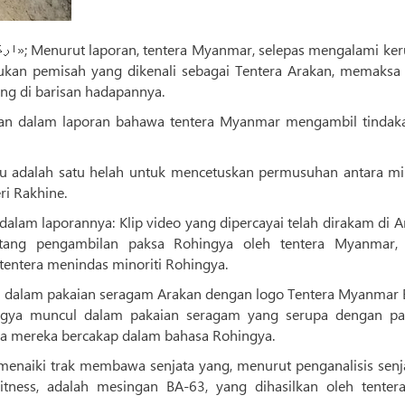
sukan pemisah yang dikenali sebagai Tentera Arakan, memaksa
ang di barisan hadapannya.
n dalam laporan bahawa tentera Myanmar mengambil tindaka
u adalah satu helah untuk mencetuskan permusuhan antara min
i Rakhine.
lam laporannya: Klip video yang dipercayai telah dirakam di A
tang pengambilan paksa Rohingya oleh tentera Myanmar,
entera menindas minoriti Rohingya.
ul dalam pakaian seragam Arakan dengan logo Tentera Myanmar B
hingya muncul dalam pakaian seragam yang serupa dengan pa
a mereka bercakap dalam bahasa Rohingya.
 menaiki trak membawa senjata yang, menurut penganalisis senja
ness, adalah mesingan BA-63, yang dihasilkan oleh tenter