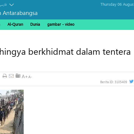
Thursday 06 Augus
فارسی
n Antarabangsa
a
Al-Quran
Dunia
gambar - video
ingya berkhidmat dalam tentera
Berita ID:
3105409