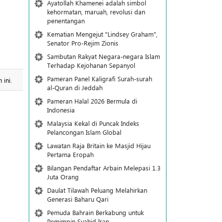
Ayatollah Khamenei adalah simbol
kehormatan, maruah, revolusi dan
penentangan
Kematian Mengejut "Lindsey Graham",
Senator Pro-Rejim Zionis
Sambutan Rakyat Negara-negara Islam
Terhadap Kejohanan Sepanyol
Pameran Panel Kaligrafi Surah-surah
ini.
al-Quran di Jeddah
Pameran Halal 2026 Bermula di
Indonesia
Malaysia Kekal di Puncak Indeks
Pelancongan Islam Global
Lawatan Raja Britain ke Masjid Hijau
Pertama Eropah
Bilangan Pendaftar Arbain Melepasi 1.3
Juta Orang
Daulat Tilawah Peluang Melahirkan
Generasi Baharu Qari
Pemuda Bahrain Berkabung untuk
Pemimpin Syahid Iran