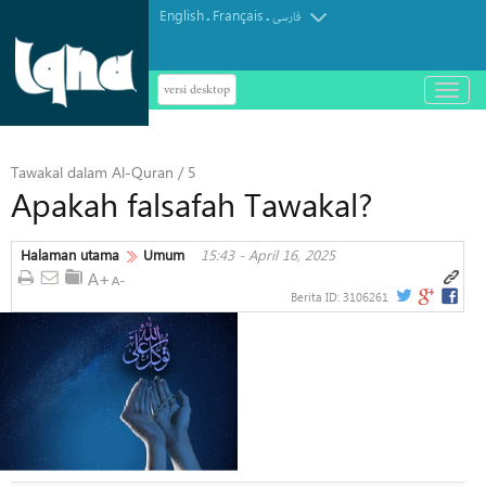
English
Français
.
.
فارسی
versi desktop
باز
و
بسته
کردن
Tawakal dalam Al-Quran / 5
منو
Apakah falsafah Tawakal?
Halaman utama
Umum
15:43 - April 16, 2025
Berita ID:
3106261