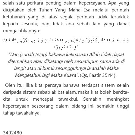
salah satu perkara penting dalam kepercayaan. Apa yang
diciptakan oleh Tuhan Yang Maha Esa melalui perintah
ketuhanan yang di atas segala perintah tidak tertakluk
kepada sesuatu, dan tidak ada sebab lain yang dapat
mengalahkannya:
وَ مَا كَانَ اللَّهُ لِيُعْجِزَهُ مِنْ شَيْءٍ فِي السَّمَاوَاتِ وَ لَا فِي الْأَرْضِ إِنَّهُ كَانَ
عَلِيمًا قَدِيرًا
"Dan (sudah tetap) bahawa kekuasaan Allah tidak dapat
dilemahkan atau dihalangi oleh sesuatupun sama ada di
langit atau di bumi; sesungguhnya Ia adalah Maha
Mengetahui, lagi Maha Kuasa".
(Qs, Faatir 35:44).
Oleh itu, jika kita percaya bahawa terdapat sistem selain
daripada sistem sebab akibat alam, maka kita boleh bercita-
cita untuk mencapai tawakkul. Semakin meningkat
kepercayaan seseorang dalam bidang ini, semakin tinggi
tahap tawakalnya.
3492480