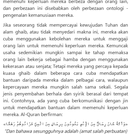
memenuhi keperluan mereka berbeza dengan orang lain,
dan perbezaan ini disebabkan oleh perbezaan ontologi -
pengenalan kemanusiaan mereka.
Jika seseorang tidak mempercayai kewujudan Tuhan dan
alam ghaib, atau tidak menyedari makna ini, mereka akan
cuba menggunakan kebolehan mereka untuk menggaji
orang lain untuk memenuhi keperluan mereka. Kemuncak
usaha sedemikian mungkin sampai ke tahap memaksa
orang lain bekerja sebagai hamba dengan menggunakan
kekerasan atau senjata; Tetapi mereka yang percaya kepada
kuasa ghaib dalam beberapa cara cuba mendapatkan
bantuan daripada mereka dalam pelbagai cara, walaupun
kepercayaan mereka mungkin salah sama sekali. Segala
jenis penyembahan berhala dan syirik berasal dari tempat
ini. Contohnya, ada yang cuba berkomunikasi dengan jin
untuk mendapatkan bantuan dalam memenuhi keperluan
mereka. Al-Quran berfirman:
«وَأَنَّهُ كَانَ رِجَالٌ مِنَ الْإِنْسِ يَعُوذُونَ بِرِجَالٍ مِنَ الْجِنِّ فَزَادُوهُمْ رَهَقًا»
“Dan bahawa sesungguhnya adalah (amat salah perbuatan)