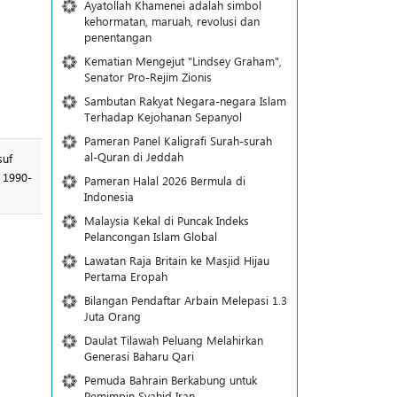
Ayatollah Khamenei adalah simbol
kehormatan, maruah, revolusi dan
penentangan
Kematian Mengejut "Lindsey Graham",
Senator Pro-Rejim Zionis
Sambutan Rakyat Negara-negara Islam
Terhadap Kejohanan Sepanyol
Pameran Panel Kaligrafi Surah-surah
al-Quran di Jeddah
 1990-
Pameran Halal 2026 Bermula di
Indonesia
Malaysia Kekal di Puncak Indeks
Pelancongan Islam Global
Lawatan Raja Britain ke Masjid Hijau
Pertama Eropah
Bilangan Pendaftar Arbain Melepasi 1.3
Juta Orang
Daulat Tilawah Peluang Melahirkan
Generasi Baharu Qari
Pemuda Bahrain Berkabung untuk
Pemimpin Syahid Iran