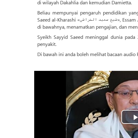
di wilayah Dakahlia dan kemudian Damietta.
Beliau mempunyai pengaruh pendidikan yang 
Saeed al-Kharashi «شیخ سعید الخراشی», Essam Al-Amir «عصام الامیر », dan Al-Saeed Hamada «السعید حماده», dilatih
di bawahnya, menamatkan pengajian, dan men
Syeikh Sayyid Saeed meninggal dunia pada 
penyakit.
Di bawah ini anda boleh melihat bacaan audio P