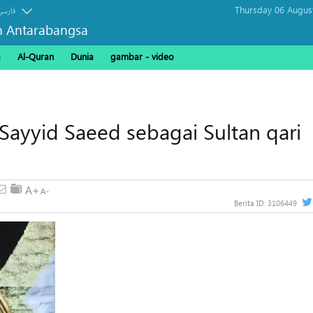
Thursday 06 Augus
فارسی
n Antarabangsa
a
Al-Quran
Dunia
gambar - video
ayyid Saeed sebagai Sultan qari
Berita ID:
3106449