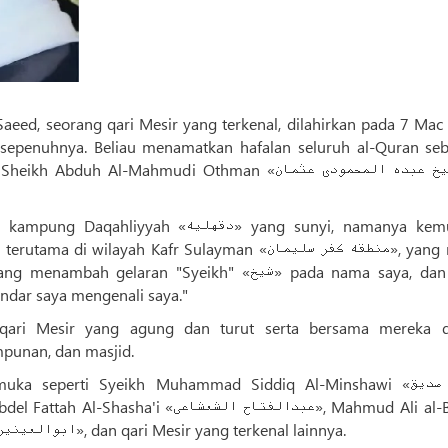
aeed, seorang qari Mesir yang terkenal, dilahirkan pada 7 Mac
 sepenuhnya. Beliau menamatkan hafalan seluruh al-Quran se
 Al-Mahmudi Othman «شیخ عبده المحمودی عثمان» di
«دقهلیه» yang sunyi, namanya kemudian
laran "Syeikh" «شیخ» pada nama saya, dan saya
ndar saya mengenali saya."
qari Mesir yang agung dan turut serta bersama mereka 
punan, dan masjid.
 seperti Syeikh Muhammad Siddiq Al-Minshawi «محمد صدیق
«محمود علی البنا», Abul-Ainin Shaisha «ابوالعینین شعیشع», dan qari Mesir yang terkenal lainnya.