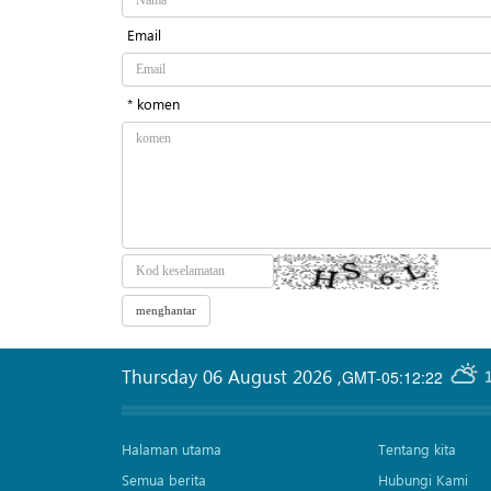
Email
* komen
Thursday 06 August 2026
,
GMT-05:12:22
Halaman utama
Tentang kita
Semua berita
Hubungi Kami