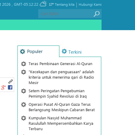
|
t 2026 ,
GMT-05:12:22
17°
Tentang kita
Hubungi Kami
Populer
Terkini
Teras Pembinaan Generasi Al-Quran
"Kecekapan dan penguasaan" adalah
kriteria untuk menerima qari di Radio
Mesir
Setem Peringatan Pengebumian
Pemimpin Syahid Revolusi di Iraq
Operasi Pusat Al-Quran Gaza Terus
Berlangsung Meskipun Cabaran Berat
Kumpulan Nasyid Muhammad
Rasulullah Mempersembahkan Karya
Terbaru