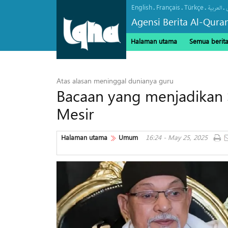
English
Français
Türkçe
.
.
.
.
العربیة
Agensi Berita Al-Qura
Halaman utama
Semua berit
Atas alasan meninggal dunianya guru
Bacaan yang menjadikan S
Mesir
Halaman utama
Umum
16:24 - May 25, 2025