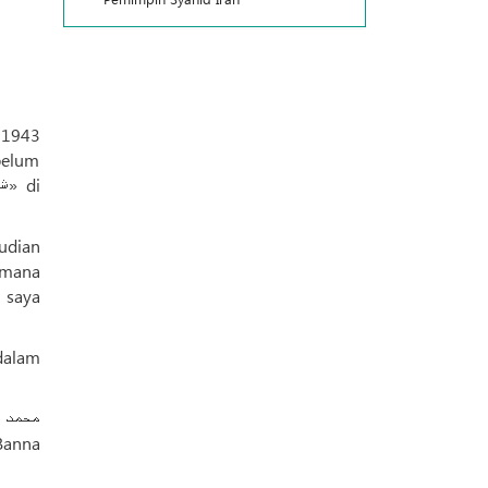
 1943
belum
dalam