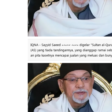
IQNA - Sayyid Saeed «سید سعید» digelar "Sultan al-Qura" «سلطان القراء مصر» (Raja Pembaca Mesir) kerana membawakan Surah Yusuf
(AS) yang tiada tandingannya, yang dianggap ramai se
an pita kasetnya mencapai jualan yang meluas dan buny