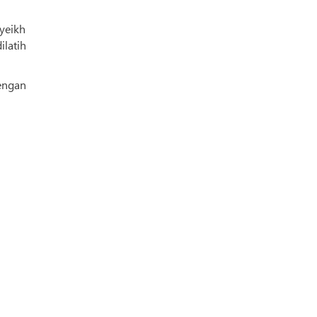
yeikh
engan