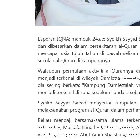
Laporan IQNA; memetik 24.ae; Syeikh Sayyid S
dan dibesarkan dalam persekitaran al-Quran
mencapai usia tujuh tahun di bawah seliaan Sheikh Abduh
sekolah al-Quran di kampungnya.
Walaupun permulaan aktiviti al-Qurannya di kampung Daqahliyyah 
menjadi terkenal di wilayah Damietta «دمیاط», terutama di wilayah Kafr Sulayman «منطقه کفر سلیمان», yang mana
dia sering berkata: "Kampung Damiettalah yang menambah ge
menjadi terkenal di sana sebelum saudara seba
Syeikh Sayyid Saeed menyertai kumpulan 
melaksanakan program al-Quran dalam perhim
Beliau mengaji bersama-sama ulama terkemuka
المنشاوی», Mustafa Ismail «مصطفی اسماعیل», Abdel Fattah Al-Shasha'i «عبدالفتاح الشعشاعی», Mahmud Ali al-Banna