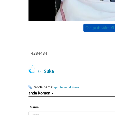
Código de video
4284484
0
Suka
tanda nama:
qari terkenal Mesir
anda Komen
Nama