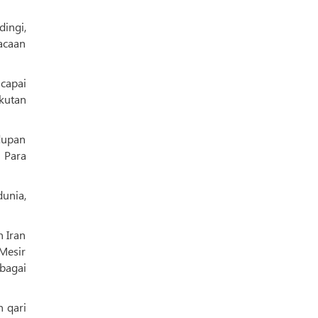
ingi,
acaan
capai
kutan
dupan
 Para
unia,
n Iran
Mesir
 qari