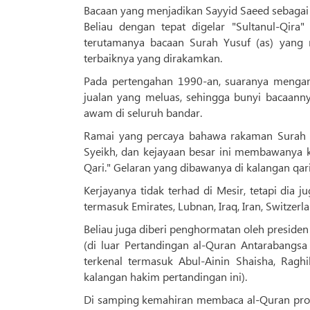
Bacaan yang menjadikan Sayyid Saeed sebagai 
Beliau dengan tepat digelar "Sultanul-Qira"
terutamanya bacaan Surah Yusuf (as) yang
terbaiknya yang dirakamkan.
Pada pertengahan 1990-an, suaranya mengamb
jualan yang meluas, sehingga bunyi bacaanny
awam di seluruh bandar.
Ramai yang percaya bahawa rakaman Surah Y
Syeikh, dan kejayaan besar ini membawanya 
Qari." Gelaran yang dibawanya di kalangan qari 
Kerjayanya tidak terhad di Mesir, tetapi dia
termasuk Emirates, Lubnan, Iraq, Iran, Switzerl
Beliau juga diberi penghormatan oleh presiden
(di luar Pertandingan al-Quran Antarabangs
terkenal termasuk Abul-Ainin Shaisha, Raghib Mustafa Ghloush «طفی غلوش
kalangan hakim pertandingan ini).
Di samping kemahiran membaca al-Quran profe