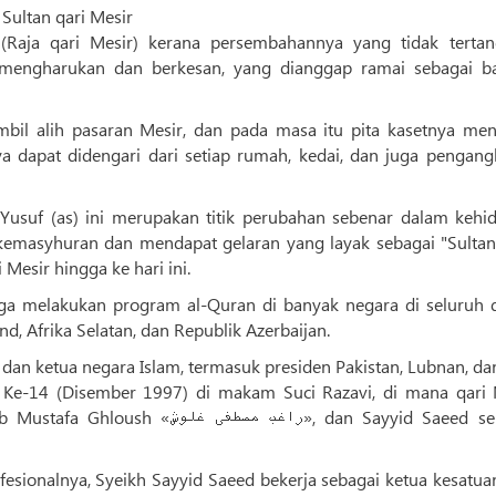
Sultan qari Mesir
 (Raja qari Mesir) kerana persembahannya yang tidak tertand
 mengharukan dan berkesan, yang dianggap ramai sebagai b
il alih pasaran Mesir, dan pada masa itu pita kasetnya men
a dapat didengari dari setiap rumah, kedai, dan juga pengang
usuf (as) ini merupakan titik perubahan sebenar dalam kehi
kemasyhuran dan mendapat gelaran yang layak sebagai "Sultan
Mesir hingga ke hari ini.
 juga melakukan program al-Quran di banyak negara di seluruh d
and, Afrika Selatan, dan Republik Azerbaijan.
 dan ketua negara Islam, termasuk presiden Pakistan, Lubnan, da
a Ke-14 (Disember 1997) di makam Suci Razavi, di mana qari 
راغب مص», dan Sayyid Saeed sebagai
sionalnya, Syeikh Sayyid Saeed bekerja sebagai ketua kesatuan