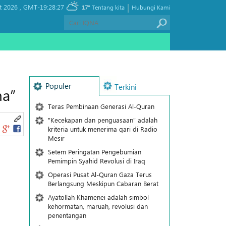
|
t 2026 ,
GMT-19:28:27
17°
Tentang kita
Hubungi Kami
Populer
Terkini
ma”
Teras Pembinaan Generasi Al-Quran
"Kecekapan dan penguasaan" adalah
kriteria untuk menerima qari di Radio
Mesir
Setem Peringatan Pengebumian
Pemimpin Syahid Revolusi di Iraq
Operasi Pusat Al-Quran Gaza Terus
Berlangsung Meskipun Cabaran Berat
Ayatollah Khamenei adalah simbol
kehormatan, maruah, revolusi dan
penentangan