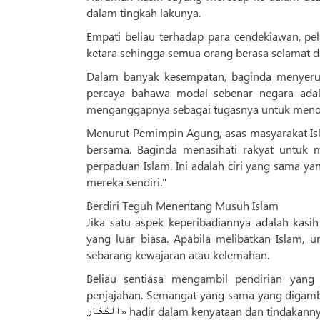
dalam tingkah lakunya.
Empati beliau terhadap para cendekiawan, pel
ketara sehingga semua orang berasa selamat d
Dalam banyak kesempatan, baginda menyeru 
percaya bahawa modal sebenar negara adalah
menganggapnya sebagai tugasnya untuk mend
Menurut Pemimpin Agung, asas masyarakat Isl
bersama. Baginda menasihati rakyat untuk 
perpaduan Islam. Ini adalah ciri yang sama y
mereka sendiri."
Berdiri Teguh Menentang Musuh Islam
Jika satu aspek keperibadiannya adalah kasi
yang luar biasa. Apabila melibatkan Islam, 
sebarang kewajaran atau kelemahan.
Beliau sentiasa mengambil pendirian yang
penjajahan. Semangat yang sama yang digambarkan
الکفار» hadir dalam kenyataan dan tindakann