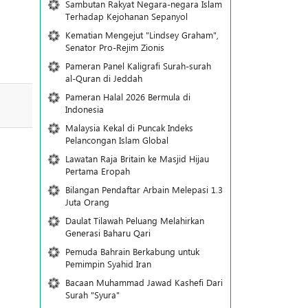
Sambutan Rakyat Negara-negara Islam
Terhadap Kejohanan Sepanyol
Kematian Mengejut "Lindsey Graham",
Senator Pro-Rejim Zionis
Pameran Panel Kaligrafi Surah-surah
al-Quran di Jeddah
Pameran Halal 2026 Bermula di
Indonesia
Malaysia Kekal di Puncak Indeks
Pelancongan Islam Global
Lawatan Raja Britain ke Masjid Hijau
Pertama Eropah
Bilangan Pendaftar Arbain Melepasi 1.3
Juta Orang
Daulat Tilawah Peluang Melahirkan
Generasi Baharu Qari
Pemuda Bahrain Berkabung untuk
Pemimpin Syahid Iran
Bacaan Muhammad Jawad Kashefi Dari
Surah "Syura"