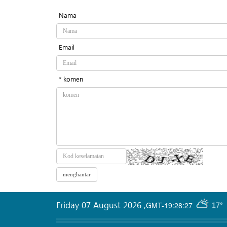
Nama
Email
* komen
Friday 07 August 2026
,
GMT-19:28:27
17°