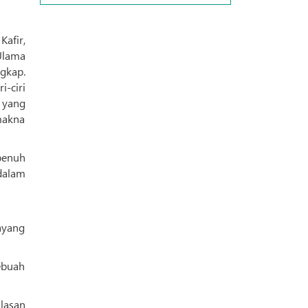
afir,
Ulama
gkap.
-ciri
 yang
makna
penuh
dalam
ayang
ebuah
lasan