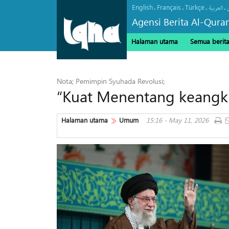
English
Français
Türkçe
.
.
.
.
العربیة
Agensi Berita Al-Qura
Halaman utama
Semua berit
Nota; Pemimpin Syuhada Revolusi;
“Kuat Menentang keangku
Halaman utama
Umum
15:16 - May 11, 2026