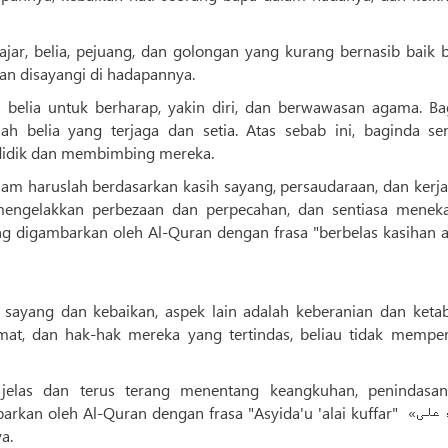
ajar, belia, pejuang, dan golongan yang kurang bernasib baik b
an disayangi di hadapannya.
belia untuk berharap, yakin diri, dan berwawasan agama. Ba
 belia yang terjaga dan setia. Atas sebab ini, baginda sen
idik dan membimbing mereka.
am haruslah berdasarkan kasih sayang, persaudaraan, dan kerj
mengelakkan perbezaan dan perpecahan, dan sentiasa menek
ang digambarkan oleh Al-Quran dengan frasa "berbelas kasihan a
h sayang dan kebaikan, aspek lain adalah keberanian dan keta
umat, dan hak-hak mereka yang tertindas, beliau tidak memper
 jelas dan terus terang menentang keangkuhan, penindasa
 oleh Al-Quran dengan frasa "Asyida'u 'alai kuffar" «اشداء علی
ya.