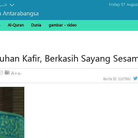
Friday 07 Augus
فارسی
n Antarabangsa
a
Al-Quran
Dunia
gambar - video
han Kafir, Berkasih Sayang Sesa
Berita ID:
3107862