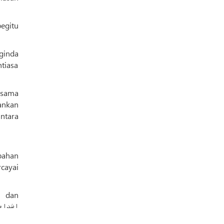
egitu
ginda
tiasa
asama
ankan
ntara
bahan
cayai
n dan