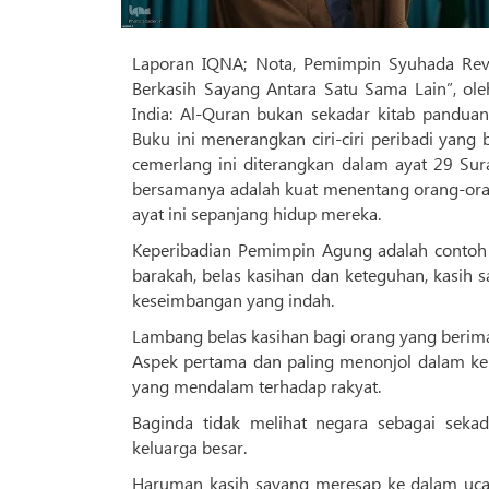
Laporan IQNA; Nota, Pemimpin Syuhada Revol
Berkasih Sayang Antara Satu Sama Lain”, o
India: Al-Quran bukan sekadar kitab panduan
Buku ini menerangkan ciri-ciri peribadi yang
cemerlang ini diterangkan dalam ayat 29 Su
bersamanya adalah kuat menentang orang-oran
ayat ini sepanjang hidup mereka.
Keperibadian Pemimpin Agung adalah contoh
barakah, belas kasihan dan keteguhan, kasih
keseimbangan yang indah.
Lambang belas kasihan bagi orang yang berim
Aspek pertama dan paling menonjol dalam ke
yang mendalam terhadap rakyat.
Baginda tidak melihat negara sebagai sekada
keluarga besar.
Haruman kasih sayang meresap ke dalam ucap