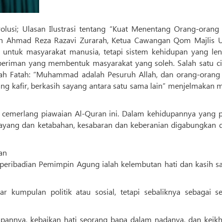
usi; Ulasan Ilustrasi tentang “Kuat Menentang Orang-orang K
leh Ahmad Reza Razavi Zurarah, Ketua Cawangan Qom Majlis 
 untuk masyarakat manusia, tetapi sistem kehidupan yang len
 beriman yang membentuk masyarakat yang soleh. Salah satu ciri
rah Fatah: “Muhammad adalah Pesuruh Allah, dan orang-orang
g kafir, berkasih sayang antara satu sama lain” menjelmakan 
 cemerlang piawaian Al-Quran ini. Dalam kehidupannya yang 
 sayang dan ketabahan, kesabaran dan keberanian digabungkan 
an
peribadian Pemimpin Agung ialah kelembutan hati dan kasih s
r kumpulan politik atau sosial, tetapi sebaliknya sebagai s
annya, kebaikan hati seorang bapa dalam nadanya, dan keikh