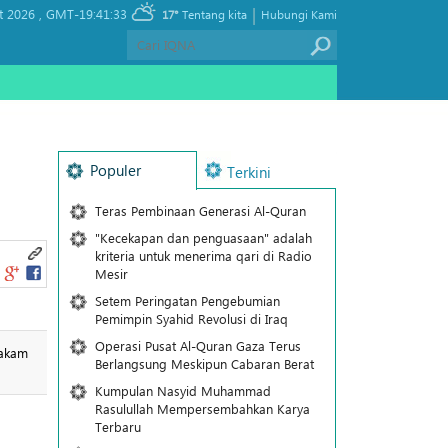
|
t 2026 ,
GMT-19:41:33
17°
Tentang kita
Hubungi Kami
Populer
Terkini
Teras Pembinaan Generasi Al-Quran
"Kecekapan dan penguasaan" adalah
kriteria untuk menerima qari di Radio
Mesir
Setem Peringatan Pengebumian
Pemimpin Syahid Revolusi di Iraq
Operasi Pusat Al-Quran Gaza Terus
makam
Berlangsung Meskipun Cabaran Berat
Kumpulan Nasyid Muhammad
Rasulullah Mempersembahkan Karya
Terbaru