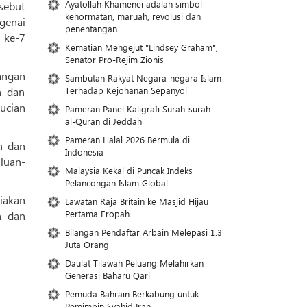
Ayatollah Khamenei adalah simbol
sebut
kehormatan, maruah, revolusi dan
genai
penentangan
Kematian Mengejut "Lindsey Graham",
Senator Pro-Rejim Zionis
angan
Sambutan Rakyat Negara-negara Islam
Terhadap Kejohanan Sepanyol
n dan
ucian
Pameran Panel Kaligrafi Surah-surah
al-Quran di Jeddah
Pameran Halal 2026 Bermula di
n dan
Indonesia
luan-
Malaysia Kekal di Puncak Indeks
Pelancongan Islam Global
iakan
Lawatan Raja Britain ke Masjid Hijau
Pertama Eropah
n dan
Bilangan Pendaftar Arbain Melepasi 1.3
Juta Orang
Daulat Tilawah Peluang Melahirkan
Generasi Baharu Qari
Pemuda Bahrain Berkabung untuk
Pemimpin Syahid Iran