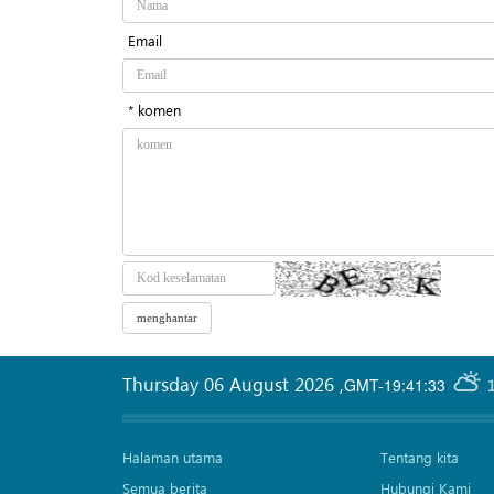
Email
* komen
Thursday 06 August 2026
,
GMT-19:41:33
Halaman utama
Tentang kita
Semua berita
Hubungi Kami