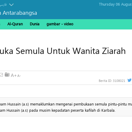
Thursday 06 Augus
فارسی
n Antarabangsa
a
Al-Quran
Dunia
gambar - video
uka Semula Untuk Wanita Ziarah
Berita ID:
3108021
Imam Hussain (a.s) memaklumkan mengenai pembukaan semula pintu-pintu 
m Hussain (a.s) pada musim kepadatan peserta kafilah di Karbala.