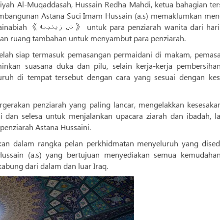
iyah Al-Muqaddasah, Hussain Redha Mahdi, ketua bahagian ter
pembangunan Astana Suci Imam Hussain (a.s) memaklumkan men
wanita dari hari ke-7
an ruang tambahan untuk menyambut para penziarah.
 telah siap termasuk pemasangan permaidani di makam, pemas
kan suasana duka dan pilu, selain kerja-kerja pembersiha
uh di tempat tersebut dengan cara yang sesuai dengan kes
rgerakan penziarah yang paling lancar, mengelakkan kesesaka
 dan selesa untuk menjalankan upacara ziarah dan ibadah, la
 penziarah Astana Hussaini.
akan dalam rangka pelan perkhidmatan menyeluruh yang dised
Hussain (a.s) yang bertujuan menyediakan semua kemudaha
abung dari dalam dan luar Iraq.