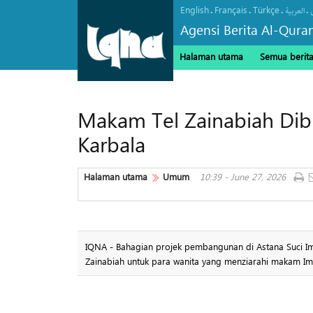
English
Français
Türkçe
.
.
.
.
العربیة
Agensi Berita Al-Qura
Halaman utama
Semua berit
Makam Tel Zainabiah Dib
Karbala
Halaman utama
Umum
10:39 - June 27, 2026
IQNA - Bahagian projek pembangunan di Astana Suci 
Zainabiah untuk para wanita yang menziarahi makam Ima