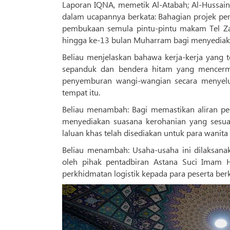
Laporan IQNA, memetik Al-Atabah; Al-Hussain
dalam ucapannya berkata: Bahagian projek 
pembukaan semula pintu-pintu makam Tel Zainabiah 《تل زینبیه》 untuk para penziarah 
hingga ke-13 bulan Muharram bagi menyediak
Beliau menjelaskan bahawa kerja-kerja yang
sepanduk dan bendera hitam yang mencermin
penyemburan wangi-wangian secara menyelur
tempat itu.
Beliau menambah: Bagi memastikan aliran pe
menyediakan suasana kerohanian yang sesuai
laluan khas telah disediakan untuk para wanita
Beliau menambah: Usaha-usaha ini dilaksan
oleh pihak pentadbiran Astana Suci Imam 
perkhidmatan logistik kepada para peserta berk