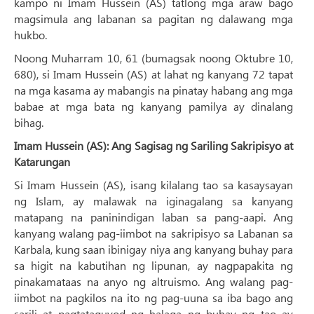
kampo ni Imam Hussein (AS) tatlong mga araw bago
magsimula ang labanan sa pagitan ng dalawang mga
hukbo.
Noong Muharram 10, 61 (bumagsak noong Oktubre 10,
680), si Imam Hussein (AS) at lahat ng kanyang 72 tapat
na mga kasama ay mabangis na pinatay habang ang mga
babae at mga bata ng kanyang pamilya ay dinalang
bihag.
Imam Hussein (AS): Ang Sagisag ng Sariling Sakripisyo at
Katarungan
Si Imam Hussein (AS), isang kilalang tao sa kasaysayan
ng Islam, ay malawak na iginagalang sa kanyang
matapang na paninindigan laban sa pang-aapi. Ang
kanyang walang pag-iimbot na sakripisyo sa Labanan sa
Karbala, kung saan ibinigay niya ang kanyang buhay para
sa higit na kabutihan ng lipunan, ay nagpapakita ng
pinakamataas na anyo ng altruismo. Ang walang pag-
iimbot na pagkilos na ito ng pag-uuna sa iba bago ang
sarili at pagtataguyod ng halaga ng buhay ng tao ay