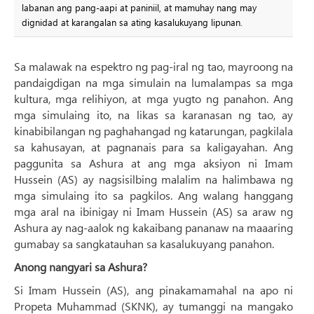
labanan ang pang-aapi at paniniil, at mamuhay nang may
dignidad at karangalan sa ating kasalukuyang lipunan.
Sa malawak na espektro ng pag-iral ng tao, mayroong na
pandaigdigan na mga simulain na lumalampas sa mga
kultura, mga relihiyon, at mga yugto ng panahon. Ang
mga simulaing ito, na likas sa karanasan ng tao, ay
kinabibilangan ng paghahangad ng katarungan, pagkilala
sa kahusayan, at pagnanais para sa kaligayahan. Ang
paggunita sa Ashura at ang mga aksiyon ni Imam
Hussein (AS) ay nagsisilbing malalim na halimbawa ng
mga simulaing ito sa pagkilos. Ang walang hanggang
mga aral na ibinigay ni Imam Hussein (AS) sa araw ng
Ashura ay nag-aalok ng kakaibang pananaw na maaaring
gumabay sa sangkatauhan sa kasalukuyang panahon.
Anong nangyari sa Ashura?
Si Imam Hussein (AS), ang pinakamamahal na apo ni
Propeta Muhammad (SKNK), ay tumanggi na mangako