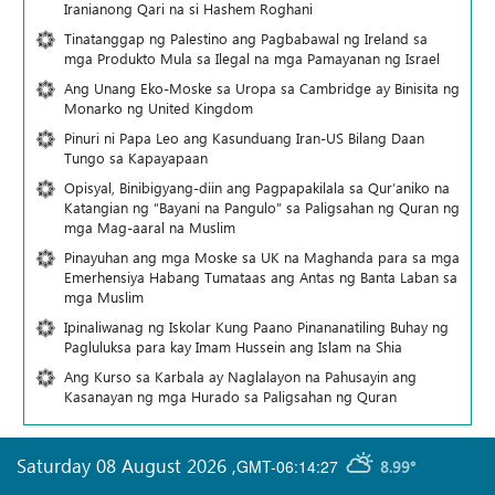
Iranianong Qari na si Hashem Roghani
Tinatanggap ng Palestino ang Pagbabawal ng Ireland sa
mga Produkto Mula sa Ilegal na mga Pamayanan ng Israel
Ang Unang Eko-Moske sa Uropa sa Cambridge ay Binisita ng
Monarko ng United Kingdom
Pinuri ni Papa Leo ang Kasunduang Iran-US Bilang Daan
Tungo sa Kapayapaan
Opisyal, Binibigyang-diin ang Pagpapakilala sa Qur’aniko na
Katangian ng “Bayani na Pangulo” sa Paligsahan ng Quran ng
mga Mag-aaral na Muslim
Pinayuhan ang mga Moske sa UK na Maghanda para sa mga
Emerhensiya Habang Tumataas ang Antas ng Banta Laban sa
mga Muslim
Ipinaliwanag ng Iskolar Kung Paano Pinananatiling Buhay ng
Pagluluksa para kay Imam Hussein ang Islam na Shia
Ang Kurso sa Karbala ay Naglalayon na Pahusayin ang
Kasanayan ng mga Hurado sa Paligsahan ng Quran
Saturday 08 August 2026
,
GMT-06:14:27
8.99°