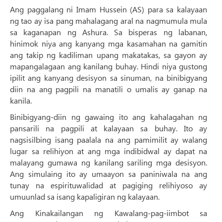
Ang paggalang ni Imam Hussein (AS) para sa kalayaan
ng tao ay isa pang mahalagang aral na nagmumula mula
sa kaganapan ng Ashura. Sa bisperas ng labanan,
hinimok niya ang kanyang mga kasamahan na gamitin
ang takip ng kadiliman upang makatakas, sa gayon ay
mapangalagaan ang kanilang buhay. Hindi niya gustong
ipilit ang kanyang desisyon sa sinuman, na binibigyang
diin na ang pagpili na manatili o umalis ay ganap na
kanila.
Binibigyang-diin ng gawaing ito ang kahalagahan ng
pansarili na pagpili at kalayaan sa buhay. Ito ay
nagsisilbing isang paalala na ang pamimilit ay walang
lugar sa relihiyon at ang mga indibidwal ay dapat na
malayang gumawa ng kanilang sariling mga desisyon.
Ang simulaing ito ay umaayon sa paniniwala na ang
tunay na espirituwalidad at pagiging relihiyoso ay
umuunlad sa isang kapaligiran ng kalayaan.
Ang Kinakailangan ng Kawalang-pag-iimbot sa