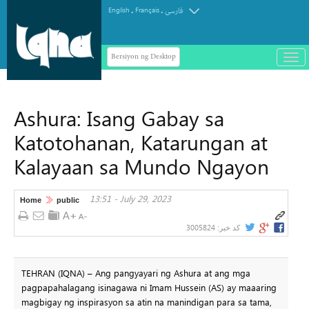
.
.
English
Français
فارسی
Bersiyon ng Desktop
باز
و
سته
ردن
Ashura: Isang Gabay sa
منو
Katotohanan, Katarungan at
Kalayaan sa Mundo Ngayon
13:51 - July 29, 2023
Home
public
3005824
کد خبر:
TEHRAN (IQNA) – Ang pangyayari ng Ashura at ang mga
pagpapahalagang isinagawa ni Imam Hussein (AS) ay maaaring
magbigay ng inspirasyon sa atin na manindigan para sa tama,