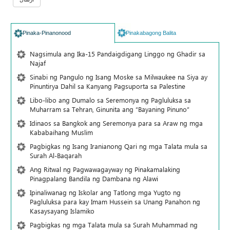
Pinaka-Pinanonood
Pinakabagong Balita
Nagsimula ang Ika-15 Pandaigdigang Linggo ng Ghadir sa
Najaf
Sinabi ng Pangulo ng Isang Moske sa Milwaukee na Siya ay
Pinuntirya Dahil sa Kanyang Pagsuporta sa Palestine
Libo-libo ang Dumalo sa Seremonya ng Pagluluksa sa
Muharram sa Tehran, Ginunita ang “Bayaning Pinuno”
Idinaos sa Bangkok ang Seremonya para sa Araw ng mga
Kababaihang Muslim
Pagbigkas ng Isang Iranianong Qari ng mga Talata mula sa
Surah Al-Baqarah
Ang Ritwal ng Pagwawagayway ng Pinakamalaking
Pinagpalang Bandila ng Dambana ng Alawi
Ipinaliwanag ng Iskolar ang Tatlong mga Yugto ng
Pagluluksa para kay Imam Hussein sa Unang Panahon ng
Kasaysayang Islamiko
Pagbigkas ng mga Talata mula sa Surah Muhammad ng