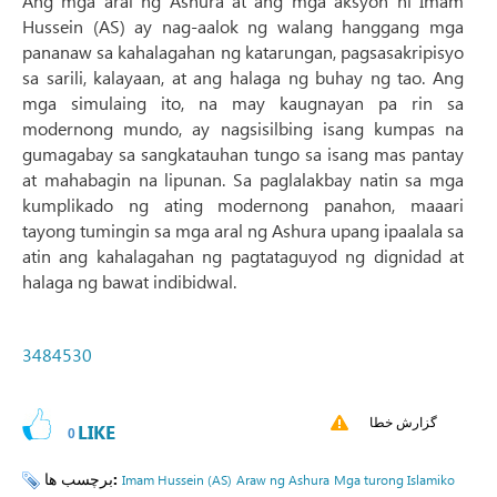
Ang mga aral ng Ashura at ang mga aksyon ni Imam
Hussein (AS) ay nag-aalok ng walang hanggang mga
pananaw sa kahalagahan ng katarungan, pagsasakripisyo
sa sarili, kalayaan, at ang halaga ng buhay ng tao. Ang
mga simulaing ito, na may kaugnayan pa rin sa
modernong mundo, ay nagsisilbing isang kumpas na
gumagabay sa sangkatauhan tungo sa isang mas pantay
at mahabagin na lipunan. Sa paglalakbay natin sa mga
kumplikado ng ating modernong panahon, maaari
tayong tumingin sa mga aral ng Ashura upang ipaalala sa
atin ang kahalagahan ng pagtataguyod ng dignidad at
halaga ng bawat indibidwal.
3484530
گزارش خطا
LIKE
0
برچسب ها:
Imam Hussein (AS)
Araw ng Ashura
Mga turong Islamiko