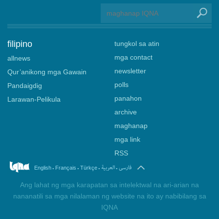
filipino
tungkol sa atin
mga contact
allnews
newsletter
Qur’anikong mga Gawain
polls
Pandaigdig
panahon
Larawan-Pelikula
archive
maghanap
mga link
RSS
.
.
.
.
فارسی
العربیة
English
Français
Türkçe
Ang lahat ng mga karapatan sa intelektwal na ari-arian na
nananatili sa mga nilalaman ng website na ito ay nabibilang sa
IQNA