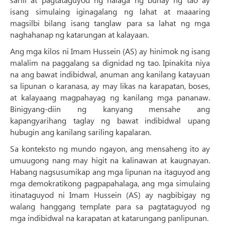
isang simulaing iginagalang ng lahat at maaaring
magsilbi bilang isang tanglaw para sa lahat ng mga
naghahanap ng katarungan at kalayaan.
Ang mga kilos ni Imam Hussein (AS) ay hinimok ng isang
malalim na paggalang sa dignidad ng tao. Ipinakita niya
na ang bawat indibidwal, anuman ang kanilang katayuan
sa lipunan o karanasa, ay may likas na karapatan, boses,
at kalayaang magpahayag ng kanilang mga pananaw.
Binigyang-diin ng kanyang mensahe ang
kapangyarihang taglay ng bawat indibidwal upang
hubugin ang kanilang sariling kapalaran.
Sa konteksto ng mundo ngayon, ang mensaheng ito ay
umuugong nang may higit na kalinawan at kaugnayan.
Habang nagsusumikap ang mga lipunan na itaguyod ang
mga demokratikong pagpapahalaga, ang mga simulaing
itinataguyod ni Imam Hussein (AS) ay nagbibigay ng
walang hanggang template para sa pagtataguyod ng
mga indibidwal na karapatan at katarungang panlipunan.