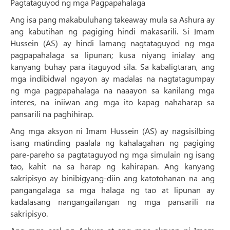
Pagtataguyod ng mga Pagpapahalaga
Ang isa pang makabuluhang takeaway mula sa Ashura ay
ang kabutihan ng pagiging hindi makasarili. Si Imam
Hussein (AS) ay hindi lamang nagtataguyod ng mga
pagpapahalaga sa lipunan; kusa niyang inialay ang
kanyang buhay para itaguyod sila. Sa kabaligtaran, ang
mga indibidwal ngayon ay madalas na nagtatagumpay
ng mga pagpapahalaga na naaayon sa kanilang mga
interes, na iniiwan ang mga ito kapag nahaharap sa
pansarili na paghihirap.
Ang mga aksyon ni Imam Hussein (AS) ay nagsisilbing
isang matinding paalala ng kahalagahan ng pagiging
pare-pareho sa pagtataguyod ng mga simulain ng isang
tao, kahit na sa harap ng kahirapan. Ang kanyang
sakripisyo ay binibigyang-diin ang katotohanan na ang
pangangalaga sa mga halaga ng tao at lipunan ay
kadalasang nangangailangan ng mga pansarili na
sakripisyo.