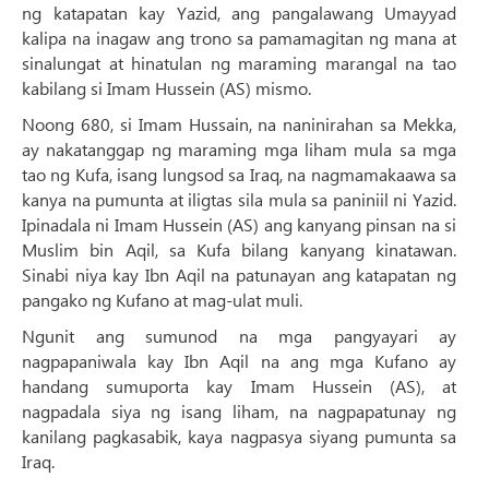
ng katapatan kay Yazid, ang pangalawang Umayyad
kalipa na inagaw ang trono sa pamamagitan ng mana at
sinalungat at hinatulan ng maraming marangal na tao
kabilang si Imam Hussein (AS) mismo.
Noong 680, si Imam Hussain, na naninirahan sa Mekka,
ay nakatanggap ng maraming mga liham mula sa mga
tao ng Kufa, isang lungsod sa Iraq, na nagmamakaawa sa
kanya na pumunta at iligtas sila mula sa paniniil ni Yazid.
Ipinadala ni Imam Hussein (AS) ang kanyang pinsan na si
Muslim bin Aqil, sa Kufa bilang kanyang kinatawan.
Sinabi niya kay Ibn Aqil na patunayan ang katapatan ng
pangako ng Kufano ​​at mag-ulat muli.
Ngunit ang sumunod na mga pangyayari ay
nagpapaniwala kay Ibn Aqil na ang mga Kufano ​​ay
handang sumuporta kay Imam Hussein (AS), at
nagpadala siya ng isang liham, na nagpapatunay ng
kanilang pagkasabik, kaya nagpasya siyang pumunta sa
Iraq.