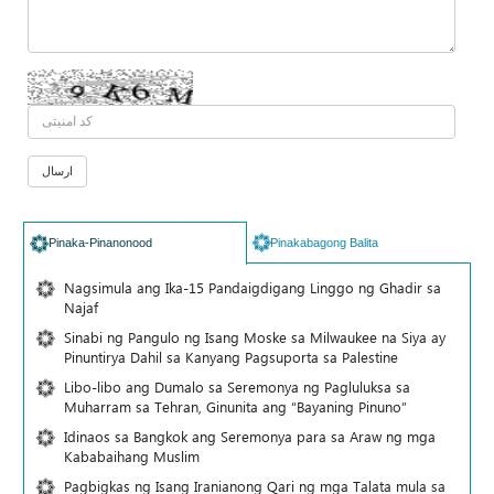
Pinaka-Pinanonood
Pinakabagong Balita
Nagsimula ang Ika-15 Pandaigdigang Linggo ng Ghadir sa
Najaf
Sinabi ng Pangulo ng Isang Moske sa Milwaukee na Siya ay
Pinuntirya Dahil sa Kanyang Pagsuporta sa Palestine
Libo-libo ang Dumalo sa Seremonya ng Pagluluksa sa
Muharram sa Tehran, Ginunita ang “Bayaning Pinuno”
Idinaos sa Bangkok ang Seremonya para sa Araw ng mga
Kababaihang Muslim
Pagbigkas ng Isang Iranianong Qari ng mga Talata mula sa