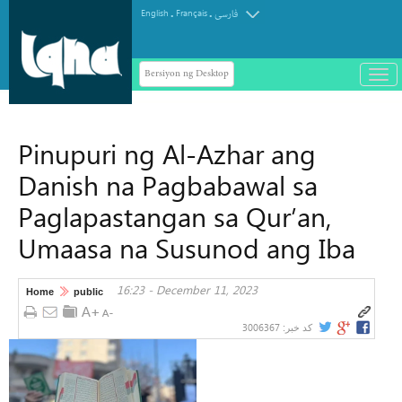
.
.
English
Français
فارسی
Bersiyon ng Desktop
باز
و
سته
ردن
Pinupuri ng Al-Azhar ang
منو
Danish na Pagbabawal sa
Paglapastangan sa Qur’an,
Umaasa na Susunod ang Iba
16:23 - December 11, 2023
Home
public
3006367
کد خبر: