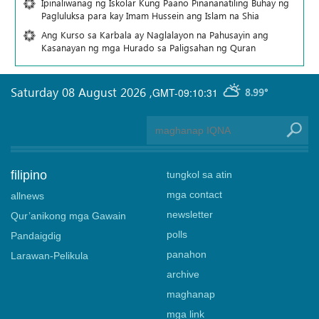
Ipinaliwanag ng Iskolar Kung Paano Pinananatiling Buhay ng
Pagluluksa para kay Imam Hussein ang Islam na Shia
Ang Kurso sa Karbala ay Naglalayon na Pahusayin ang
Kasanayan ng mga Hurado sa Paligsahan ng Quran
Saturday 08 August 2026
,
GMT-09:10:31
8.99°
filipino
tungkol sa atin
mga contact
allnews
newsletter
Qur’anikong mga Gawain
polls
Pandaigdig
panahon
Larawan-Pelikula
archive
maghanap
mga link