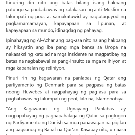
Itinuring din nito ang batas bilang isang hakbang
patungo sa pagbabawas ng kalakasan ng anti-Muslim na
talumpati ng poot at samakatuwid ay nagtataguyod ng
pagkamamamayan, kapayapaan sa lipunan, at
kapayapaan sa mundo, idinagdag ng pahayag.
Ipinahayag ng Al-Azhar ang pag-asa nito na ang hakbang
ay hikayatin ang iba pang mga bansa sa Uropa na
nakasaksi ng katulad na mga insidente na magpatibay ng
batas na nagbabawal sa pang-insulto sa mga relihiyon at
mga kabanalan ng relihiyon.
Pinuri rin ng kagawaran na panlabas ng Qatar ang
parliyamento ng Denmark para sa pagpasa ng batas
noong Huwebes at nagpahayag ng pag-asa para sa
pagbabawas ng talumpati ng poot, lalo na, Islamopobiya.
"Ang Kagawaran ng Ugnayang Panlabas ay
nagpapahayag ng pagpapahalaga ng Qatar sa pagtugon
ng Parliyamento ng Danish sa mga panawagan na pigilan
ang pagsunog ng Banal na Qur’an. Kasabay nito, umaasa