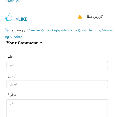
3486353
گزارش خطا
LIKE
0
برچسب ها:
Banal na Qur’an
Paglapastangan sa Qur’an
Sentrong Islamiko
ng Al-Azhar
Your Comment
نام
ایمیل
* نظر