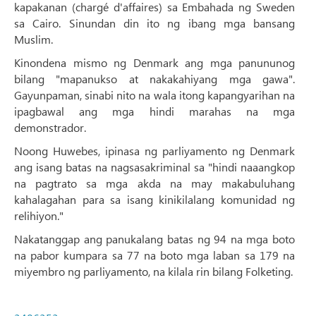
kapakanan (chargé d'affaires) sa Embahada ng Sweden
sa Cairo. Sinundan din ito ng ibang mga bansang
Muslim.
Kinondena mismo ng Denmark ang mga panununog
bilang "mapanukso at nakakahiyang mga gawa".
Gayunpaman, sinabi nito na wala itong kapangyarihan na
ipagbawal ang mga hindi marahas na mga
demonstrador.
Noong Huwebes, ipinasa ng parliyamento ng Denmark
ang isang batas na nagsasakriminal sa "hindi naaangkop
na pagtrato sa mga akda na may makabuluhang
kahalagahan para sa isang kinikilalang komunidad ng
relihiyon."
Nakatanggap ang panukalang batas ng 94 na mga boto
na pabor kumpara sa 77 na boto mga laban sa 179 na
miyembro ng parliyamento, na kilala rin bilang Folketing.