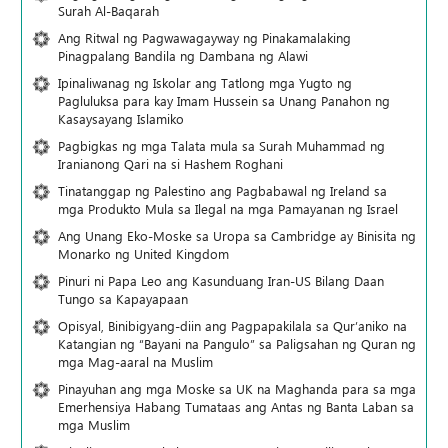
Surah Al-Baqarah
Ang Ritwal ng Pagwawagayway ng Pinakamalaking
Pinagpalang Bandila ng Dambana ng Alawi
Ipinaliwanag ng Iskolar ang Tatlong mga Yugto ng
Pagluluksa para kay Imam Hussein sa Unang Panahon ng
Kasaysayang Islamiko
Pagbigkas ng mga Talata mula sa Surah Muhammad ng
Iranianong Qari na si Hashem Roghani
Tinatanggap ng Palestino ang Pagbabawal ng Ireland sa
mga Produkto Mula sa Ilegal na mga Pamayanan ng Israel
Ang Unang Eko-Moske sa Uropa sa Cambridge ay Binisita ng
Monarko ng United Kingdom
Pinuri ni Papa Leo ang Kasunduang Iran-US Bilang Daan
Tungo sa Kapayapaan
Opisyal, Binibigyang-diin ang Pagpapakilala sa Qur’aniko na
Katangian ng “Bayani na Pangulo” sa Paligsahan ng Quran ng
mga Mag-aaral na Muslim
Pinayuhan ang mga Moske sa UK na Maghanda para sa mga
Emerhensiya Habang Tumataas ang Antas ng Banta Laban sa
mga Muslim