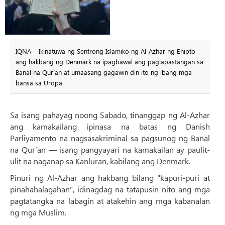
IQNA – Ikinatuwa ng Sentrong Islamiko ng Al-Azhar ng Ehipto
ang hakbang ng Denmark na ipagbawal ang paglapastangan sa
Banal na Qur’an at umaasang gagawin din ito ng ibang mga
bansa sa Uropa.
Sa isang pahayag noong Sabado, tinanggap ng Al-Azhar
ang kamakailang ipinasa na batas ng Danish
Parliyamento na nagsasakriminal sa pagsunog ng Banal
na Qur’an — isang pangyayari na kamakailan ay paulit-
ulit na naganap sa Kanluran, kabilang ang Denmark.
Pinuri ng Al-Azhar ang hakbang bilang "kapuri-puri at
pinahahalagahan", idinagdag na tatapusin nito ang mga
pagtatangka na labagin at atakehin ang mga kabanalan
ng mga Muslim.