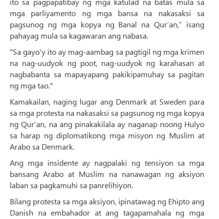
ito sa pagpapatibay ng mga katulad na batas mula sa
mga parliyamento ng mga bansa na nakasaksi sa
pagsunog ng mga kopya ng Banal na Qur’an,” isang
pahayag mula sa kagawaran ang nabasa.
"Sa gayo'y ito ay mag-aambag sa pagtigil ng mga krimen
na nag-uudyok ng poot, nag-uudyok ng karahasan at
nagbabanta sa mapayapang pakikipamuhay sa pagitan
ng mga tao."
Kamakailan, naging lugar ang Denmark at Sweden para
sa mga protesta na nakasaksi sa pagsunog ng mga kopya
ng Qur’an, na ang pinakakilala ay naganap noong Hulyo
sa harap ng diplomatikong mga misyon ng Muslim at
Arabo sa Denmark.
Ang mga insidente ay nagpalaki ng tensiyon sa mga
bansang Arabo at Muslim na nanawagan ng aksiyon
laban sa pagkamuhi sa panrelihiyon.
Bilang protesta sa mga aksiyon, ipinatawag ng Ehipto ang
Danish na embahador at ang tagapamahala ng mga