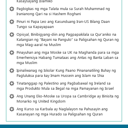
Kasaysayang Islamiko
Pagbigkas ng mga Talata mula sa Surah Muhammad ng
Iranianong Qari na si Hashem Roghani
Pinuri ni Papa Leo ang Kasunduang Iran-US Bilang Daan
Tungo sa Kapayapaan
Opisyal, Binibigyang-diin ang Pagpapakilala sa Qur’aniko na
Katangian ng “Bayani na Pangulo” sa Paligsahan ng Quran ng
mga Mag-aaral na Muslim
Pinayuhan ang mga Moske sa UK na Maghanda para sa mga
Emerhensiya Habang Tumataas ang Antas ng Banta Laban sa
mga Muslim
Ipinaliwanag ng Iskolar Kung Paano Pinananatiling Buhay ng
Pagluluksa para kay Imam Hussein ang Islam na Shia
Tinatanggap ng Palestino ang Pagbabawal ng Ireland sa
mga Produkto Mula sa Ilegal na mga Pamayanan ng Israel
Ang Unang Eko-Moske sa Uropa sa Cambridge ay Binisita ng
Monarko ng United Kingdom
Ang Kurso sa Karbala ay Naglalayon na Pahusayin ang
Kasanayan ng mga Hurado sa Paligsahan ng Quran