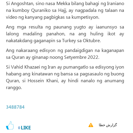
Si Angoshtan, sino nasa Mekka bilang bahagi ng Iraniano
na kumboy Quraniko sa Hajj, ay nagpadala ng talaan na
video ng kanyang pagbigkas sa kumpetisyon.
Ang mga resulta ng paunang yugto ay iaanunsyo sa
lalong madaling panahon, na ang huling ikot ay
nakatakdang gaganapin sa Turkey sa Oktubre.
Ang nakaraang edisyon ng pandaigdigan na kaganapan
sa Quran ay ginanap noong Setyembre 2022.
Si Vahid Khazaei ng Iran ay pumangatlo sa edisyong iyon
habang ang kinatawan ng bansa sa pagsasaulo ng buong
Quran, si Hossein Khani, ay hindi nanalo ng anumang
ranggo.
3488784
گزارش خطا
LIKE
0