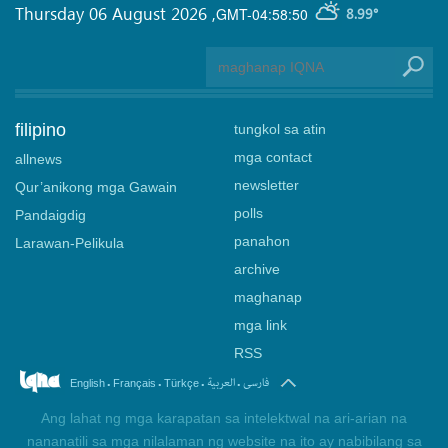
Thursday 06 August 2026
,
GMT-04:58:50
8.99°
filipino
tungkol sa atin
mga contact
allnews
newsletter
Qur’anikong mga Gawain
polls
Pandaigdig
panahon
Larawan-Pelikula
archive
maghanap
mga link
RSS
.
.
.
.
فارسی
العربیة
English
Français
Türkçe
Ang lahat ng mga karapatan sa intelektwal na ari-arian na
nananatili sa mga nilalaman ng website na ito ay nabibilang sa