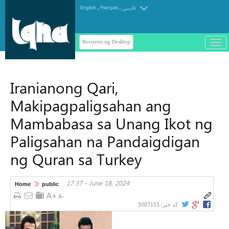
.
.
English
Français
فارسی
Bersiyon ng Desktop
باز
و
سته
ردن
Iranianong Qari,
منو
Makipagpaligsahan ang
Mambabasa sa Unang Ikot ng
Paligsahan na Pandaigdigan
ng Quran sa Turkey
17:37 - June 18, 2024
Home
public
3007153
کد خبر: