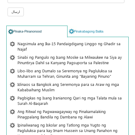
Pinaka-Pinanonood
Pinakabagong Balita
Nagsimula ang Ika-15 Pandaigdigang Linggo ng Ghadir sa
Najaf
Sinabi ng Pangulo ng Isang Moske sa Milwaukee na Siya ay
Pinuntirya Dahil sa Kanyang Pagsuporta sa Palestine
Libo-libo ang Dumalo sa Seremonya ng Pagluluksa sa
Muharram sa Tehran, Ginunita ang “Bayaning Pinuno”
Idinaos sa Bangkok ang Seremonya para sa Araw ng mga
Kababaihang Muslim
Pagbigkas ng Isang Iranianong Qari ng mga Talata mula sa
Surah Al-Baqarah
Ang Ritwal ng Pagwawagayway ng Pinakamalaking
Pinagpalang Bandila ng Dambana ng Alawi
Ipinaliwanag ng Iskolar ang Tatlong mga Yugto ng
Pagluluksa para kay Imam Hussein sa Unang Panahon ng