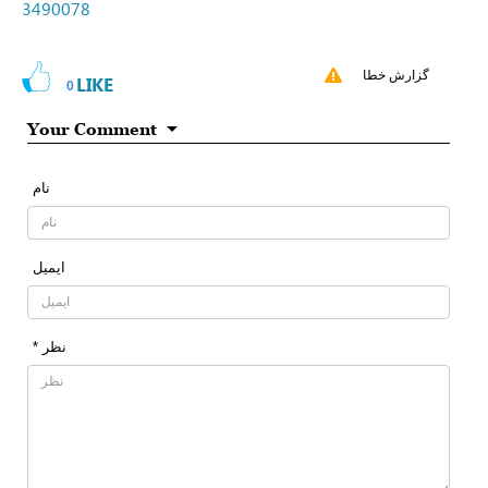
3490078
گزارش خطا
LIKE
0
Your Comment
نام
ایمیل
* نظر