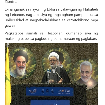
Zionista.
Ipinanganak sa nayon ng Ebba sa Lalawigan ng Nabatieh
ng Lebanon, nag-aral siya ng mga agham pampulitika sa
unibersidad at nagpakadalubhasa sa estratehikong mga
gawain.
Pagkatapos sumali sa Hezbollah, gumanap siya ng
malaking papel sa pagbuo ng pamamaraan ng paglaban.