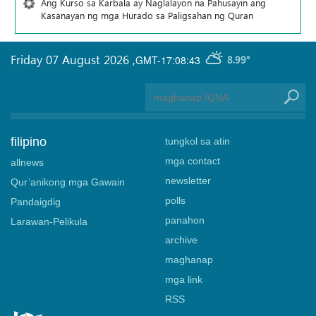
Ang Kurso sa Karbala ay Naglalayon na Pahusayin ang
Kasanayan ng mga Hurado sa Paligsahan ng Quran
Friday 07 August 2026
,
GMT-17:08:43
8.99°
filipino
tungkol sa atin
mga contact
allnews
newsletter
Qur’anikong mga Gawain
polls
Pandaigdig
panahon
Larawan-Pelikula
archive
maghanap
mga link
RSS