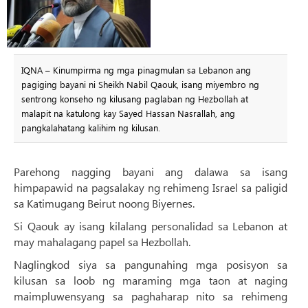
IQNA – Kinumpirma ng mga pinagmulan sa Lebanon ang
pagiging bayani ni Sheikh Nabil Qaouk, isang miyembro ng
sentrong konseho ng kilusang paglaban ng Hezbollah at
malapit na katulong kay Sayed Hassan Nasrallah, ang
pangkalahatang kalihim ng kilusan.
Parehong nagging bayani ang dalawa sa isang
himpapawid na pagsalakay ng rehimeng Israel sa paligid
sa Katimugang Beirut noong Biyernes.
Si Qaouk ay isang kilalang personalidad sa Lebanon at
may mahalagang papel sa Hezbollah.
Naglingkod siya sa pangunahing mga posisyon sa
kilusan sa loob ng maraming mga taon at naging
maimpluwensyang sa paghaharap nito sa rehimeng