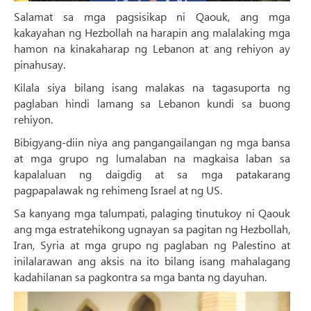
Salamat sa mga pagsisikap ni Qaouk, ang mga
kakayahan ng Hezbollah na harapin ang malalaking mga
hamon na kinakaharap ng Lebanon at ang rehiyon ay
pinahusay.
Kilala siya bilang isang malakas na tagasuporta ng
paglaban hindi lamang sa Lebanon kundi sa buong
rehiyon.
Bibigyang-diin niya ang pangangailangan ng mga bansa
at mga grupo ng lumalaban na magkaisa laban sa
kapalaluan ng daigdig at sa mga patakarang
pagpapalawak ng rehimeng Israel at ng US.
Sa kanyang mga talumpati, palaging tinutukoy ni Qaouk
ang mga estratehikong ugnayan sa pagitan ng Hezbollah,
Iran, Syria at mga grupo ng paglaban ng Palestino at
inilalarawan ang aksis na ito bilang isang mahalagang
kadahilanan sa pagkontra sa mga banta ng dayuhan.