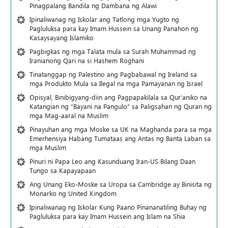
Pinagpalang Bandila ng Dambana ng Alawi
Ipinaliwanag ng Iskolar ang Tatlong mga Yugto ng
Pagluluksa para kay Imam Hussein sa Unang Panahon ng
Kasaysayang Islamiko
Pagbigkas ng mga Talata mula sa Surah Muhammad ng
Iranianong Qari na si Hashem Roghani
Tinatanggap ng Palestino ang Pagbabawal ng Ireland sa
mga Produkto Mula sa Ilegal na mga Pamayanan ng Israel
Opisyal, Binibigyang-diin ang Pagpapakilala sa Qur’aniko na
Katangian ng “Bayani na Pangulo” sa Paligsahan ng Quran ng
mga Mag-aaral na Muslim
Pinayuhan ang mga Moske sa UK na Maghanda para sa mga
Emerhensiya Habang Tumataas ang Antas ng Banta Laban sa
mga Muslim
Pinuri ni Papa Leo ang Kasunduang Iran-US Bilang Daan
Tungo sa Kapayapaan
Ang Unang Eko-Moske sa Uropa sa Cambridge ay Binisita ng
Monarko ng United Kingdom
Ipinaliwanag ng Iskolar Kung Paano Pinananatiling Buhay ng
Pagluluksa para kay Imam Hussein ang Islam na Shia