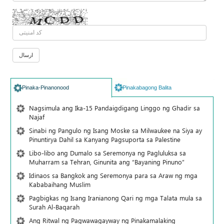
Pinaka-Pinanonood
Pinakabagong Balita
Nagsimula ang Ika-15 Pandaigdigang Linggo ng Ghadir sa
Najaf
Sinabi ng Pangulo ng Isang Moske sa Milwaukee na Siya ay
Pinuntirya Dahil sa Kanyang Pagsuporta sa Palestine
Libo-libo ang Dumalo sa Seremonya ng Pagluluksa sa
Muharram sa Tehran, Ginunita ang “Bayaning Pinuno”
Idinaos sa Bangkok ang Seremonya para sa Araw ng mga
Kababaihang Muslim
Pagbigkas ng Isang Iranianong Qari ng mga Talata mula sa
Surah Al-Baqarah
Ang Ritwal ng Pagwawagayway ng Pinakamalaking