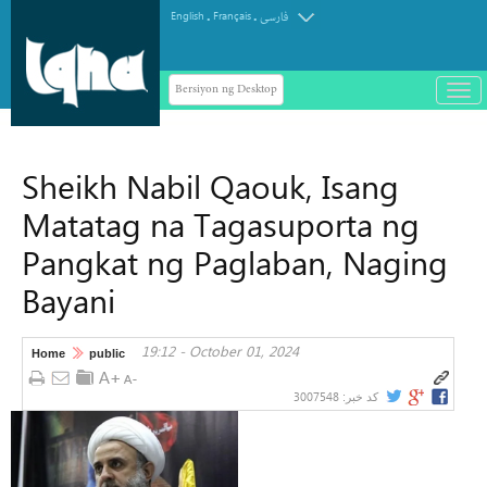
.
.
English
Français
فارسی
Bersiyon ng Desktop
باز
و
سته
ردن
Sheikh Nabil Qaouk, Isang
منو
Matatag na Tagasuporta ng
Pangkat ng Paglaban, Naging
Bayani
19:12 - October 01, 2024
Home
public
3007548
کد خبر: