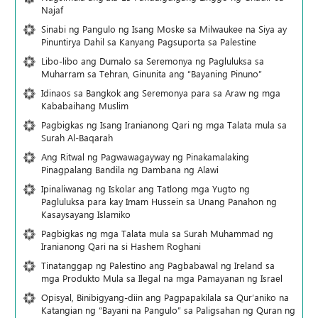
Najaf
Sinabi ng Pangulo ng Isang Moske sa Milwaukee na Siya ay
Pinuntirya Dahil sa Kanyang Pagsuporta sa Palestine
Libo-libo ang Dumalo sa Seremonya ng Pagluluksa sa
Muharram sa Tehran, Ginunita ang “Bayaning Pinuno”
Idinaos sa Bangkok ang Seremonya para sa Araw ng mga
Kababaihang Muslim
Pagbigkas ng Isang Iranianong Qari ng mga Talata mula sa
Surah Al-Baqarah
Ang Ritwal ng Pagwawagayway ng Pinakamalaking
Pinagpalang Bandila ng Dambana ng Alawi
Ipinaliwanag ng Iskolar ang Tatlong mga Yugto ng
Pagluluksa para kay Imam Hussein sa Unang Panahon ng
Kasaysayang Islamiko
Pagbigkas ng mga Talata mula sa Surah Muhammad ng
Iranianong Qari na si Hashem Roghani
Tinatanggap ng Palestino ang Pagbabawal ng Ireland sa
mga Produkto Mula sa Ilegal na mga Pamayanan ng Israel
Opisyal, Binibigyang-diin ang Pagpapakilala sa Qur’aniko na
Katangian ng “Bayani na Pangulo” sa Paligsahan ng Quran ng