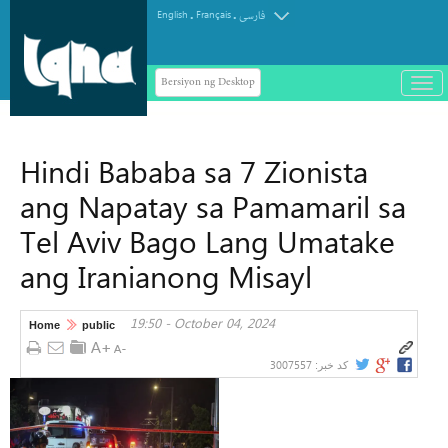
.
.
English
Français
فارسی
Bersiyon ng Desktop
باز
و
سته
ردن
Hindi Bababa sa 7 Zionista
منو
ang Napatay sa Pamamaril sa
Tel Aviv Bago Lang Umatake
ang Iranianong Misayl
19:50 - October 04, 2024
Home
public
3007557
کد خبر: