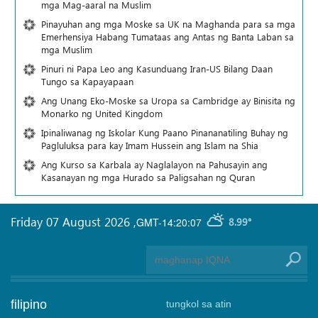
mga Mag-aaral na Muslim
Pinayuhan ang mga Moske sa UK na Maghanda para sa mga
Emerhensiya Habang Tumataas ang Antas ng Banta Laban sa
mga Muslim
Pinuri ni Papa Leo ang Kasunduang Iran-US Bilang Daan
Tungo sa Kapayapaan
Ang Unang Eko-Moske sa Uropa sa Cambridge ay Binisita ng
Monarko ng United Kingdom
Ipinaliwanag ng Iskolar Kung Paano Pinananatiling Buhay ng
Pagluluksa para kay Imam Hussein ang Islam na Shia
Ang Kurso sa Karbala ay Naglalayon na Pahusayin ang
Kasanayan ng mga Hurado sa Paligsahan ng Quran
Friday 07 August 2026
,
GMT-14:20:07
8.99°
filipino
tungkol sa atin