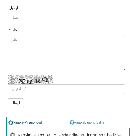
ایمیل
* نظر
Pinaka-Pinanonood
Pinakabagong Balita
Nagsimula ang Ika-15 Pandaigdigang Linggo ng Ghadir sa