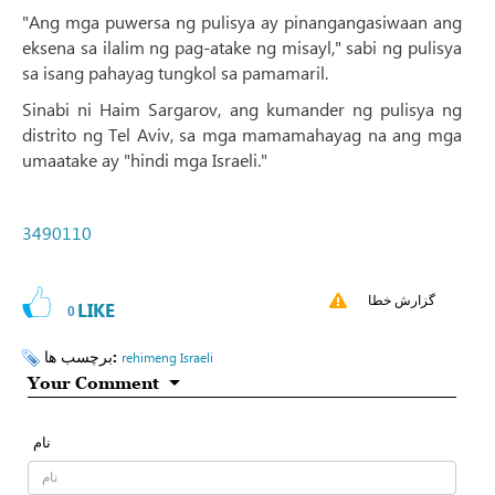
"Ang mga puwersa ng pulisya ay pinangangasiwaan ang
eksena sa ilalim ng pag-atake ng misayl," sabi ng pulisya
sa isang pahayag tungkol sa pamamaril.
Sinabi ni Haim Sargarov, ang kumander ng pulisya ng
distrito ng Tel Aviv, sa mga mamamahayag na ang mga
umaatake ay "hindi mga Israeli."
3490110
گزارش خطا
LIKE
0
برچسب ها:
rehimeng Israeli
Your Comment
نام