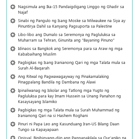
Nagsimula ang Ika-15 Pandaigdigang Linggo ng Ghadir sa
Najaf
Sinabi ng Pangulo ng Isang Moske sa Milwaukee na Siya ay
Pinuntirya Dahil sa Kanyang Pagsuporta sa Palestine
Libo-libo ang Dumalo sa Seremonya ng Pagluluksa sa
Muharram sa Tehran, Ginunita ang “Bayaning Pinuno”
Idinaos sa Bangkok ang Seremonya para sa Araw ng mga
Kababaihang Muslim
Pagbigkas ng Isang Iranianong Qari ng mga Talata mula sa
Surah Al-Baqarah
Ang Ritwal ng Pagwawagayway ng Pinakamalaking
Pinagpalang Bandila ng Dambana ng Alawi
Ipinaliwanag ng Iskolar ang Tatlong mga Yugto ng
Pagluluksa para kay Imam Hussein sa Unang Panahon ng
Kasaysayang Islamiko
Pagbigkas ng mga Talata mula sa Surah Muhammad ng
Iranianong Qari na si Hashem Roghani
Pinuri ni Papa Leo ang Kasunduang Iran-US Bilang Daan
Tungo sa Kapayapaan
Opisyal, Binibigyang-diin ang Pagpapakilala sa Qur’aniko na