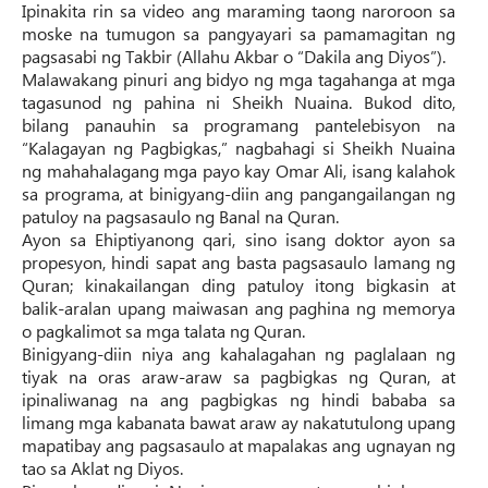
Ipinakita rin sa video ang maraming taong naroroon sa
moske na tumugon sa pangyayari sa pamamagitan ng
pagsasabi ng Takbir (Allahu Akbar o “Dakila ang Diyos”).
Malawakang pinuri ang bidyo ng mga tagahanga at mga
tagasunod ng pahina ni Sheikh Nuaina. Bukod dito,
bilang panauhin sa programang pantelebisyon na
“Kalagayan ng Pagbigkas,” nagbahagi si Sheikh Nuaina
ng mahahalagang mga payo kay Omar Ali, isang kalahok
sa programa, at binigyang-diin ang pangangailangan ng
patuloy na pagsasaulo ng Banal na Quran.
Ayon sa Ehiptiyanong qari, sino isang doktor ayon sa
propesyon, hindi sapat ang basta pagsasaulo lamang ng
Quran; kinakailangan ding patuloy itong bigkasin at
balik-aralan upang maiwasan ang paghina ng memorya
o pagkalimot sa mga talata ng Quran.
Binigyang-diin niya ang kahalagahan ng paglalaan ng
tiyak na oras araw-araw sa pagbigkas ng Quran, at
ipinaliwanag na ang pagbigkas ng hindi bababa sa
limang mga kabanata bawat araw ay nakatutulong upang
mapatibay ang pagsasaulo at mapalakas ang ugnayan ng
tao sa Aklat ng Diyos.