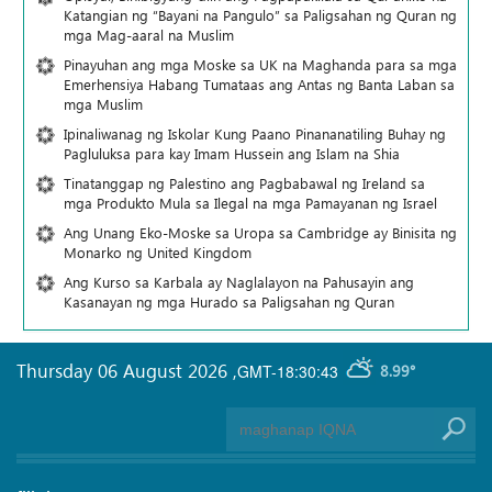
Katangian ng “Bayani na Pangulo” sa Paligsahan ng Quran ng
mga Mag-aaral na Muslim
Pinayuhan ang mga Moske sa UK na Maghanda para sa mga
Emerhensiya Habang Tumataas ang Antas ng Banta Laban sa
mga Muslim
Ipinaliwanag ng Iskolar Kung Paano Pinananatiling Buhay ng
Pagluluksa para kay Imam Hussein ang Islam na Shia
Tinatanggap ng Palestino ang Pagbabawal ng Ireland sa
mga Produkto Mula sa Ilegal na mga Pamayanan ng Israel
Ang Unang Eko-Moske sa Uropa sa Cambridge ay Binisita ng
Monarko ng United Kingdom
Ang Kurso sa Karbala ay Naglalayon na Pahusayin ang
Kasanayan ng mga Hurado sa Paligsahan ng Quran
Thursday 06 August 2026
,
GMT-18:30:43
8.99°