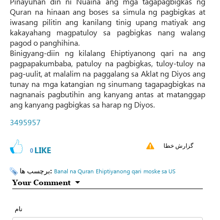
Pinayuhan din ni Nuaina ang mga tagapagbigkas ng
Quran na hinaan ang boses sa simula ng pagbigkas at
iwasang pilitin ang kanilang tinig upang matiyak ang
kakayahang magpatuloy sa pagbigkas nang walang
pagod o panghihina.
Binigyang-diin ng kilalang Ehiptiyanong qari na ang
pagpapakumbaba, patuloy na pagbigkas, tuloy-tuloy na
pag-uulit, at malalim na paggalang sa Aklat ng Diyos ang
tunay na mga katangian ng sinumang tagapagbigkas na
nagnanais pagbutihin ang kanyang antas at matanggap
ang kanyang pagbigkas sa harap ng Diyos.
3495957
گزارش خطا
LIKE
0
برچسب ها:
Banal na Quran
Ehiptiyanong qari
moske sa US
Your Comment
نام