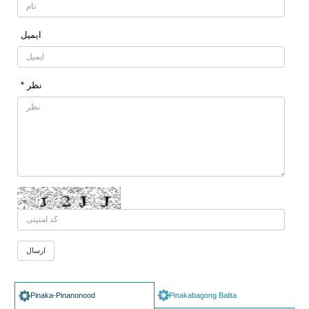
ایمیل
* نظر
Pinaka-Pinanonood
Pinakabagong Balita