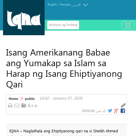
.
.
English
Français
فارسی
Bersiyon ng Desktop
باز
و
سته
ردن
Isang Amerikanang Babae
منو
ang Yumakap sa Islam sa
Harap ng Isang Ehiptiyanong
Qari
16:02 - January 07, 2026
Home
public
3009266
کد خبر:
IQNA – Naglathala ang Ehiptiyanong qari na si Sheikh Ahmed