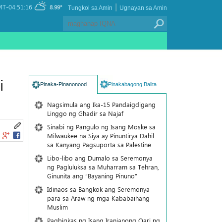
|
T-04:51:16
8.99°
Tungkol sa Amin
Ugnayan sa Amin
i
Pinaka-Pinanonood
Pinakabagong Balita
Nagsimula ang Ika-15 Pandaigdigang
Linggo ng Ghadir sa Najaf
Sinabi ng Pangulo ng Isang Moske sa
Milwaukee na Siya ay Pinuntirya Dahil
sa Kanyang Pagsuporta sa Palestine
Libo-libo ang Dumalo sa Seremonya
ng Pagluluksa sa Muharram sa Tehran,
Ginunita ang “Bayaning Pinuno”
Idinaos sa Bangkok ang Seremonya
para sa Araw ng mga Kababaihang
Muslim
Pagbigkas ng Isang Iranianong Qari ng