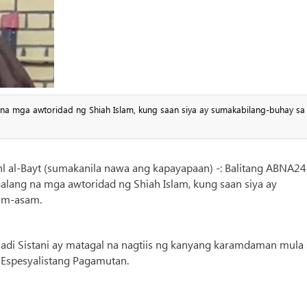
ng na mga awtoridad ng Shiah Islam, kung saan siya ay sumakabilang-buhay sa
 al-Bayt (sumakanila nawa ang kapayapaan) -: Balitang ABNA24 
agalang na mga awtoridad ng Shiah Islam, kung saan siya ay
am-asam.
Hadi Sistani ay matagal na nagtiis ng kanyang karamdaman mula 
 Espesyalistang Pagamutan.