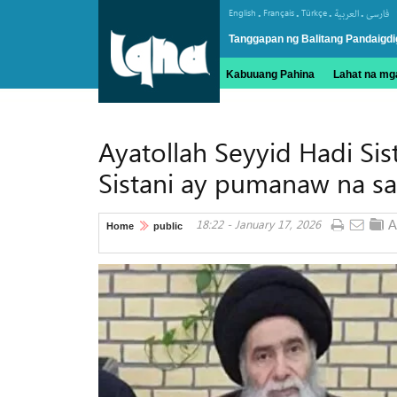
.
.
.
.
English
Français
Türkçe
العربیة
فارسی
Tanggapan ng Balitang Pandaigdi
Kabuuang Pahina
Lahat na mga
Ayatollah Seyyid Hadi Sist
Sistani ay pumanaw na s
18:22 - January 17, 2026
Home
public