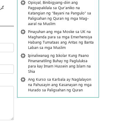
Opisyal, Binibigyang-diin ang
Pagpapakilala sa Qur’aniko na
گز
Katangian ng “Bayani na Pangulo” sa
Paligsahan ng Quran ng mga Mag-
aaral na Muslim
Pinayuhan ang mga Moske sa UK na
Maghanda para sa mga Emerhensiya
Habang Tumataas ang Antas ng Banta
Laban sa mga Muslim
Ipinaliwanag ng Iskolar Kung Paano
Pinananatiling Buhay ng Pagluluksa
para kay Imam Hussein ang Islam na
Shia
Ang Kurso sa Karbala ay Naglalayon
na Pahusayin ang Kasanayan ng mga
Hurado sa Paligsahan ng Quran