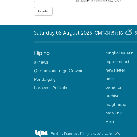
Saturday 08 August 2026
,
GMT-04:51:16
8
filipino
tungkol sa atin
mga contact
allnews
newsletter
Qur’anikong mga Gawain
polls
Pandaigdig
panahon
Larawan-Pelikula
archive
maghanap
mga link
RSS
.
.
.
.
فارسی
العربیة
English
Français
Türkçe