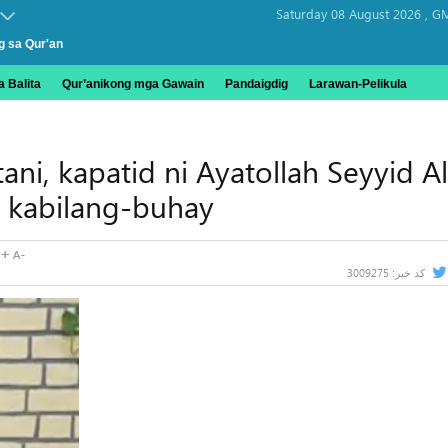
Saturday 08 August 2026 ,
GM
g sa Qur'an
 Balita
Qur’anikong mga Gawain
Pandaigdig
Larawan-Pelikula
ani, kapatid ni Ayatollah Seyyid Al
a kabilang-buhay
3009275
کد خبر: