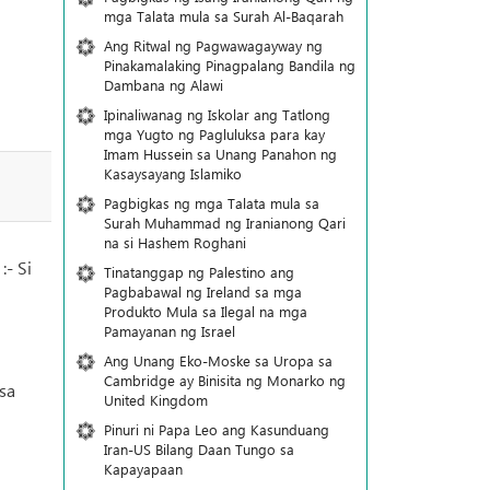
mga Talata mula sa Surah Al-Baqarah
Ang Ritwal ng Pagwawagayway ng
Pinakamalaking Pinagpalang Bandila ng
Dambana ng Alawi
Ipinaliwanag ng Iskolar ang Tatlong
mga Yugto ng Pagluluksa para kay
Imam Hussein sa Unang Panahon ng
Kasaysayang Islamiko
Pagbigkas ng mga Talata mula sa
Surah Muhammad ng Iranianong Qari
na si Hashem Roghani
:- Si
Tinatanggap ng Palestino ang
Pagbabawal ng Ireland sa mga
Produkto Mula sa Ilegal na mga
Pamayanan ng Israel
Ang Unang Eko-Moske sa Uropa sa
Cambridge ay Binisita ng Monarko ng
sa
United Kingdom
Pinuri ni Papa Leo ang Kasunduang
Iran-US Bilang Daan Tungo sa
Kapayapaan