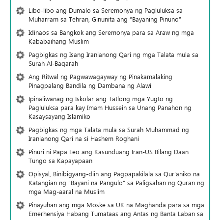
Libo-libo ang Dumalo sa Seremonya ng Pagluluksa sa
Muharram sa Tehran, Ginunita ang “Bayaning Pinuno”
Idinaos sa Bangkok ang Seremonya para sa Araw ng mga
Kababaihang Muslim
Pagbigkas ng Isang Iranianong Qari ng mga Talata mula sa
Surah Al-Baqarah
Ang Ritwal ng Pagwawagayway ng Pinakamalaking
Pinagpalang Bandila ng Dambana ng Alawi
Ipinaliwanag ng Iskolar ang Tatlong mga Yugto ng
Pagluluksa para kay Imam Hussein sa Unang Panahon ng
Kasaysayang Islamiko
Pagbigkas ng mga Talata mula sa Surah Muhammad ng
Iranianong Qari na si Hashem Roghani
Pinuri ni Papa Leo ang Kasunduang Iran-US Bilang Daan
Tungo sa Kapayapaan
Opisyal, Binibigyang-diin ang Pagpapakilala sa Qur’aniko na
Katangian ng “Bayani na Pangulo” sa Paligsahan ng Quran ng
mga Mag-aaral na Muslim
Pinayuhan ang mga Moske sa UK na Maghanda para sa mga
Emerhensiya Habang Tumataas ang Antas ng Banta Laban sa