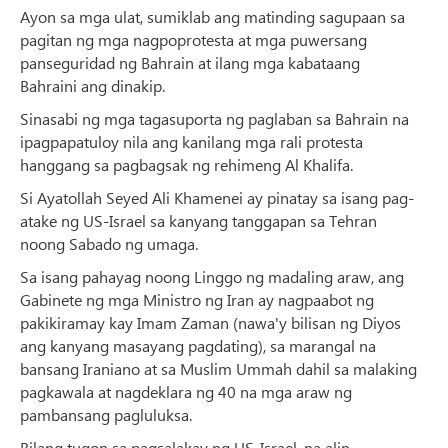
Ayon sa mga ulat, sumiklab ang matinding sagupaan sa
pagitan ng mga nagpoprotesta at mga puwersang
panseguridad ng Bahrain at ilang mga kabataang
Bahraini ang dinakip.
Sinasabi ng mga tagasuporta ng paglaban sa Bahrain na
ipagpapatuloy nila ang kanilang mga rali protesta
hanggang sa pagbagsak ng rehimeng Al Khalifa.
Si Ayatollah Seyed Ali Khamenei ay pinatay sa isang pag-
atake ng US-Israel sa kanyang tanggapan sa Tehran
noong Sabado ng umaga.
Sa isang pahayag noong Linggo ng madaling araw, ang
Gabinete ng mga Ministro ng Iran ay nagpaabot ng
pakikiramay kay Imam Zaman (nawa'y bilisan ng Diyos
ang kanyang masayang pagdating), sa marangal na
bansang Iraniano at sa Muslim Ummah dahil sa malaking
pagkawala at nagdeklara ng 40 na mga araw ng
pambansang pagluluksa.
Bilang tugon sa pagsalakay ng US-Israel, na alin