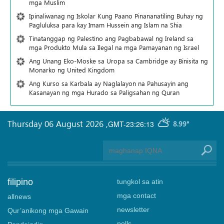
mga Muslim
Ipinaliwanag ng Iskolar Kung Paano Pinananatiling Buhay ng
Pagluluksa para kay Imam Hussein ang Islam na Shia
Tinatanggap ng Palestino ang Pagbabawal ng Ireland sa
mga Produkto Mula sa Ilegal na mga Pamayanan ng Israel
Ang Unang Eko-Moske sa Uropa sa Cambridge ay Binisita ng
Monarko ng United Kingdom
Ang Kurso sa Karbala ay Naglalayon na Pahusayin ang
Kasanayan ng mga Hurado sa Paligsahan ng Quran
Thursday 06 August 2026
,
GMT-23:26:13
8.99°
filipino
tungkol sa atin
mga contact
allnews
newsletter
Qur’anikong mga Gawain
polls