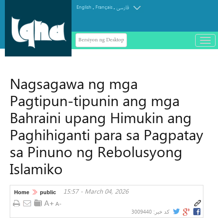
.
.
English
Français
فارسی
Bersiyon ng Desktop
باز
و
سته
ردن
Nagsagawa ng mga
منو
Pagtipun-tipunin ang mga
Bahraini upang Himukin ang
Paghihiganti para sa Pagpatay
sa Pinuno ng Rebolusyong
Islamiko
15:57 - March 04, 2026
Home
public
3009440
کد خبر: