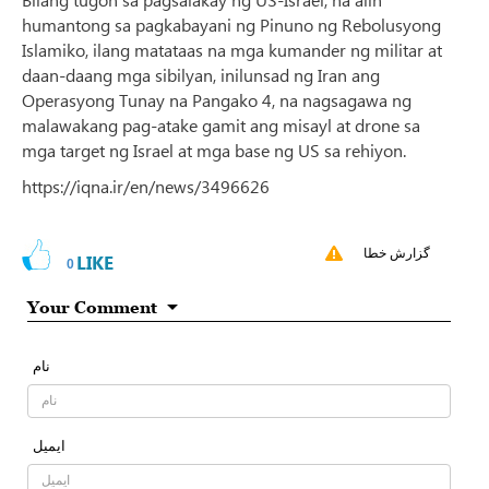
humantong sa pagkabayani ng Pinuno ng Rebolusyong
Islamiko, ilang matataas na mga kumander ng militar at
daan-daang mga sibilyan, inilunsad ng Iran ang
Operasyong Tunay na Pangako 4, na nagsagawa ng
malawakang pag-atake gamit ang misayl at drone sa
mga target ng Israel at mga base ng US sa rehiyon.
https://iqna.ir/en/news/3496626
گزارش خطا
LIKE
0
Your Comment
نام
ایمیل