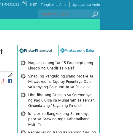
|
T-04:03:33
8.99°
Tungkol sa Amin
Ugnayan sa Amin
t
Pinaka-Pinanonood
Pinakabagong Balita
Nagsimula ang Ika-15 Pandaigdigang
Linggo ng Ghadir sa Najaf
Sinabi ng Pangulo ng Isang Moske sa
Milwaukee na Siya ay Pinuntirya Dahil
sa Kanyang Pagsuporta sa Palestine
Libo-libo ang Dumalo sa Seremonya
ng Pagluluksa sa Muharram sa Tehran,
Ginunita ang “Bayaning Pinuno”
Idinaos sa Bangkok ang Seremonya
para sa Araw ng mga Kababaihang
Muslim
Pagbigkas ng Isang Iranianong Qari ng