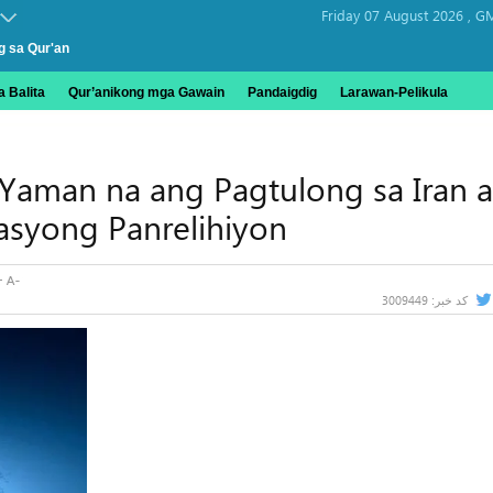
Friday 07 August 2026 ,
GM
g sa Qur'an
 Balita
Qur’anikong mga Gawain
Pandaigdig
Larawan-Pelikula
 Yaman na ang Pagtulong sa Iran a
asyong Panrelihiyon
3009449
کد خبر: