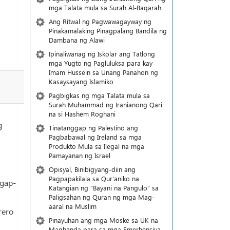
mga Talata mula sa Surah Al-Baqarah
Ang Ritwal ng Pagwawagayway ng
Pinakamalaking Pinagpalang Bandila ng
Dambana ng Alawi
Ipinaliwanag ng Iskolar ang Tatlong
mga Yugto ng Pagluluksa para kay
Imam Hussein sa Unang Panahon ng
Kasaysayang Islamiko
Pagbigkas ng mga Talata mula sa
Surah Muhammad ng Iranianong Qari
na si Hashem Roghani
g
Tinatanggap ng Palestino ang
Pagbabawal ng Ireland sa mga
Produkto Mula sa Ilegal na mga
Pamayanan ng Israel
Opisyal, Binibigyang-diin ang
Pagpapakilala sa Qur’aniko na
ggap-
Katangian ng “Bayani na Pangulo” sa
Paligsahan ng Quran ng mga Mag-
aaral na Muslim
rero
Pinayuhan ang mga Moske sa UK na
Maghanda para sa mga Emerhensiya