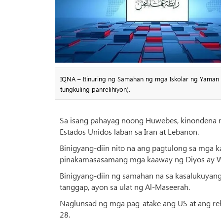
IQNA – Itinuring ng Samahan ng mga Iskolar ng Yaman 
tungkuling panrelihiyon).
Sa isang pahayag noong Huwebes, kinondena 
Estados Unidos laban sa Iran at Lebanon.
Binigyang-diin nito na ang pagtulong sa mga ka
pinakamasasamang mga kaaway ng Diyos ay Waji
Binigyang-diin ng samahan na sa kasalukuyang 
tanggap, ayon sa ulat ng Al-Maseerah.
Naglunsad ng mga pag-atake ang US at ang reh
28.