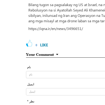
Bilang tugon sa pagsalakay ng US at Israel, n
Rebolusyon na si Ayatollah Seyed Ali Khamene
sibilyan, inilunsad ng Iran ang Operasyon na
ang mga misayl at mga drone laban sa mga targ
https://iqna.ir/en/news/3496651/
LIKE
0
Your Comment
نام
ایمیل
* نظر