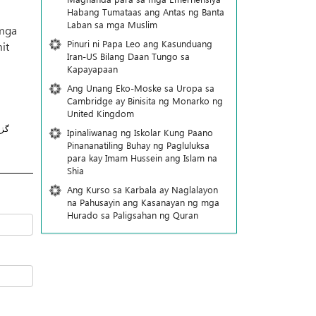
Habang Tumataas ang Antas ng Banta
Laban sa mga Muslim
 mga
Pinuri ni Papa Leo ang Kasunduang
it
Iran-US Bilang Daan Tungo sa
Kapayapaan
Ang Unang Eko-Moske sa Uropa sa
Cambridge ay Binisita ng Monarko ng
United Kingdom
گز
Ipinaliwanag ng Iskolar Kung Paano
Pinananatiling Buhay ng Pagluluksa
para kay Imam Hussein ang Islam na
Shia
Ang Kurso sa Karbala ay Naglalayon
na Pahusayin ang Kasanayan ng mga
Hurado sa Paligsahan ng Quran