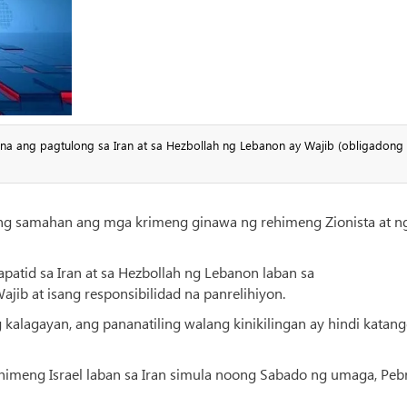
na ang pagtulong sa Iran at sa Hezbollah ng Lebanon ay Wajib (obligadong
ng samahan ang mga krimeng ginawa ng rehimeng Zionista at n
patid sa Iran at sa Hezbollah ng Lebanon laban sa
b at isang responsibilidad na panrelihiyon.
kalagayan, ang pananatiling walang kinikilingan ay hindi katan
imeng Israel laban sa Iran simula noong Sabado ng umaga, Peb