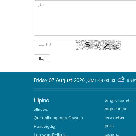
Friday 07 August 2026
,
GMT-04:03:33
8.99
filipino
tungkol sa atin
mga contact
allnews
newsletter
Qur’anikong mga Gawain
polls
Pandaigdig
panahon
Larawan-Pelikula