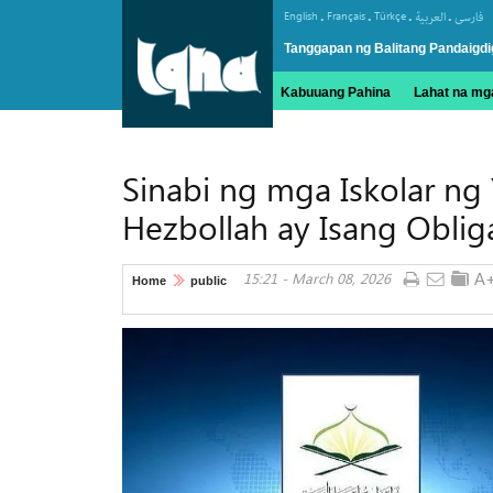
.
.
.
.
English
Français
Türkçe
العربیة
فارسی
Tanggapan ng Balitang Pandaigdi
Kabuuang Pahina
Lahat na mga
Sinabi ng mga Iskolar ng
Hezbollah ay Isang Oblig
15:21 - March 08, 2026
Home
public