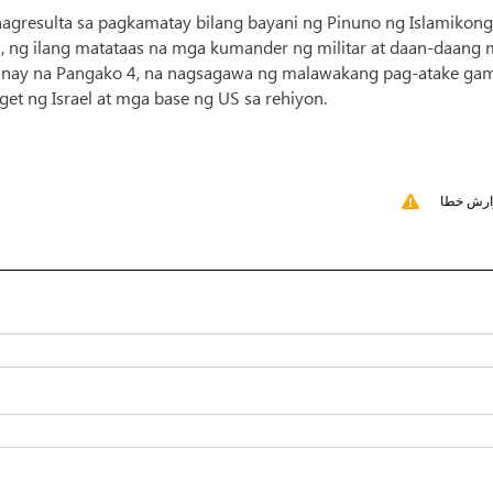
a nagresulta sa pagkamatay bilang bayani ng Pinuno ng Islamikong
i, ng ilang matataas na mga kumander ng militar at daan-daang
 Tunay na Pangako 4, na nagsagawa ng malawakang pag-atake gam
et ng Israel at mga base ng US sa rehiyon.
ارش خطا