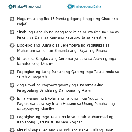
Pinaka-Pinanonood
Pinakabagong Balita
Nagsimula ang Ika-15 Pandaigdigang Linggo ng Ghadir sa
Najaf
Sinabi ng Pangulo ng Isang Moske sa Milwaukee na Siya ay
Pinuntirya Dahil sa Kanyang Pagsuporta sa Palestine
Libo-libo ang Dumalo sa Seremonya ng Pagluluksa sa
Muharram sa Tehran, Ginunita ang “Bayaning Pinuno”
Idinaos sa Bangkok ang Seremonya para sa Araw ng mga
Kababaihang Muslim
Pagbigkas ng Isang Iranianong Qari ng mga Talata mula sa
Surah Al-Baqarah
Ang Ritwal ng Pagwawagayway ng Pinakamalaking
Pinagpalang Bandila ng Dambana ng Alawi
Ipinaliwanag ng Iskolar ang Tatlong mga Yugto ng
Pagluluksa para kay Imam Hussein sa Unang Panahon ng
Kasaysayang Islamiko
Pagbigkas ng mga Talata mula sa Surah Muhammad ng
Iranianong Qari na si Hashem Roghani
Pinuri ni Papa Leo ang Kasunduang Iran-US Bilang Daan