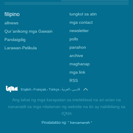
filipino
tungkol sa atin
mga contact
allnews
newsletter
Qur’anikong mga Gawain
polls
Pandaigdig
panahon
Larawan-Pelikula
archive
maghanap
mga link
RSS
.
.
.
.
فارسی
العربیة
English
Français
Türkçe
Ang lahat ng mga karapatan sa intelektwal na ari-arian na
nananatili sa mga nilalaman ng website na ito ay nabibilang sa
IQNA
" Iransamaneh "
Pinatatakbo ng: