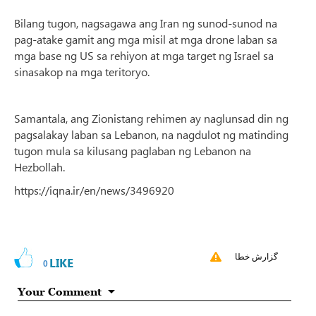
Bilang tugon, nagsagawa ang Iran ng sunod-sunod na
pag-atake gamit ang mga misil at mga drone laban sa
mga base ng US sa rehiyon at mga target ng Israel sa
sinasakop na mga teritoryo.
Samantala, ang Zionistang rehimen ay naglunsad din ng
pagsalakay laban sa Lebanon, na nagdulot ng matinding
tugon mula sa kilusang paglaban ng Lebanon na
Hezbollah.
https://iqna.ir/en/news/3496920
گزارش خطا
LIKE
0
Your Comment