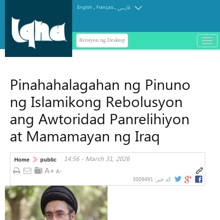
.
.
English
Français
فارسی
Bersiyon ng Desktop
باز
و
سته
ردن
Pinahahalagahan ng Pinuno
منو
ng Islamikong Rebolusyon
ang Awtoridad Panrelihiyon
at Mamamayan ng Iraq
14:56 - March 31, 2026
Home
public
3009491
کد خبر: