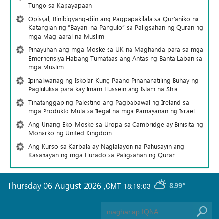
Tungo sa Kapayapaan
Opisyal, Binibigyang-diin ang Pagpapakilala sa Qur’aniko na
Katangian ng “Bayani na Pangulo” sa Paligsahan ng Quran ng
mga Mag-aaral na Muslim
Pinayuhan ang mga Moske sa UK na Maghanda para sa mga
Emerhensiya Habang Tumataas ang Antas ng Banta Laban sa
mga Muslim
Ipinaliwanag ng Iskolar Kung Paano Pinananatiling Buhay ng
Pagluluksa para kay Imam Hussein ang Islam na Shia
Tinatanggap ng Palestino ang Pagbabawal ng Ireland sa
mga Produkto Mula sa Ilegal na mga Pamayanan ng Israel
Ang Unang Eko-Moske sa Uropa sa Cambridge ay Binisita ng
Monarko ng United Kingdom
Ang Kurso sa Karbala ay Naglalayon na Pahusayin ang
Kasanayan ng mga Hurado sa Paligsahan ng Quran
Thursday 06 August 2026
,
GMT-18:19:03
8.99°