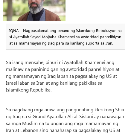
IQNA – Nagpasalamat ang pinuno ng Islamikong Rebolusyon na
si Ayatollah Seyed Mojtaba Khamenei sa awtoridad panrelihiyon
at sa mamamayan ng Iraq para sa kanilang suporta sa Iran.
Sa isang mensahe, pinuri ni Ayatollah Khamenei ang
malinaw na paninindigan ng awtoridad panrelihiyon at
ng mamamayan ng Iraq laban sa pagsalakay ng US at
Israel laban sa Iran at ang kanilang pakikiisa sa
Islamikong Republika.
Sa nagdaang mga araw, ang pangunahing klerikong Shia
ng Iraq na si Grand Ayatollah Ali al-Sistani ay nanawagan
sa mga Muslim na tulungan ang mga mamamayan ng
Iran at Lebanon sino nahaharap sa pagsalakay ng US at