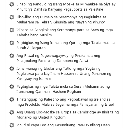
Sinabi ng Pangulo ng Isang Moske sa Milwaukee na Siya ay
Pinuntirya Dahil sa Kanyang Pagsuporta sa Palestine
Libo-libo ang Dumalo sa Seremonya ng Pagluluksa sa
Muharram sa Tehran, Ginunita ang “Bayaning Pinuno”
Idinaos sa Bangkok ang Seremonya para sa Araw ng mga
Kababaihang Muslim
Pagbigkas ng Isang Iranianong Qari ng mga Talata mula sa
Surah Al-Baqarah
Ang Ritwal ng Pagwawagayway ng Pinakamalaking
Pinagpalang Bandila ng Dambana ng Alawi
Ipinaliwanag ng Iskolar ang Tatlong mga Yugto ng
Pagluluksa para kay Imam Hussein sa Unang Panahon ng
Kasaysayang Islamiko
Pagbigkas ng mga Talata mula sa Surah Muhammad ng
Iranianong Qari na si Hashem Roghani
Tinatanggap ng Palestino ang Pagbabawal ng Ireland sa
mga Produkto Mula sa Ilegal na mga Pamayanan ng Israel
Ang Unang Eko-Moske sa Uropa sa Cambridge ay Binisita ng
Monarko ng United Kingdom
Pinuri ni Papa Leo ang Kasunduang Iran-US Bilang Daan