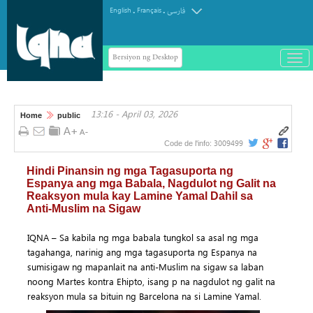
.
.
English
Français
فارسی
Bersiyon ng Desktop
باز
و
سته
ردن
13:16 - April 03, 2026
منو
Home
public
3009499
Code de l'info:
Hindi Pinansin ng mga Tagasuporta ng
Espanya ang mga Babala, Nagdulot ng Galit na
Reaksyon mula kay Lamine Yamal Dahil sa
Anti-Muslim na Sigaw
IQNA – Sa kabila ng mga babala tungkol sa asal ng mga
tagahanga, narinig ang mga tagasuporta ng Espanya na
sumisigaw ng mapanlait na anti-Muslim na sigaw sa laban
noong Martes kontra Ehipto, isang p na nagdulot ng galit na
reaksyon mula sa bituin ng Barcelona na si Lamine Yamal.