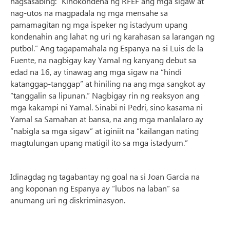
nagsasabing: “Kinokondena ng RFEF ang mga sigaw at
nag-utos na magpadala ng mga mensahe sa
pamamagitan ng mga ispeker ng istadyum upang
kondenahin ang lahat ng uri ng karahasan sa larangan ng
putbol.” Ang tagapamahala ng Espanya na si Luis de la
Fuente, na nagbigay kay Yamal ng kanyang debut sa
edad na 16, ay tinawag ang mga sigaw na “hindi
katanggap-tanggap” at hiniling na ang mga sangkot ay
“tanggalin sa lipunan.” Nagbigay rin ng reaksyon ang
mga kakampi ni Yamal. Sinabi ni Pedri, sino kasama ni
Yamal sa Samahan at bansa, na ang mga manlalaro ay
“nabigla sa mga sigaw” at iginiit na “kailangan nating
magtulungan upang matigil ito sa mga istadyum.”
Idinagdag ng tagabantay ng goal na si Joan Garcia na
ang koponan ng Espanya ay “lubos na laban” sa
anumang uri ng diskriminasyon.