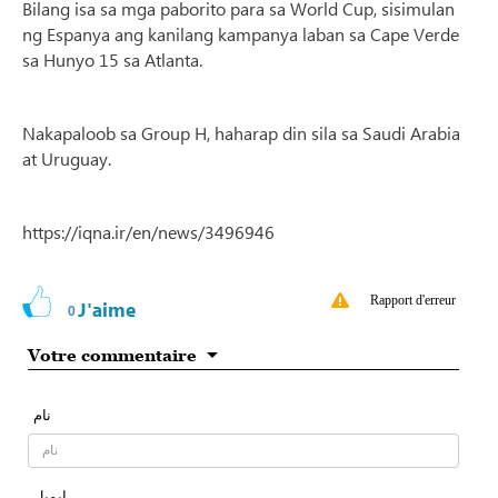
Bilang isa sa mga paborito para sa World Cup, sisimulan
ng Espanya ang kanilang kampanya laban sa Cape Verde
sa Hunyo 15 sa Atlanta.
Nakapaloob sa Group H, haharap din sila sa Saudi Arabia
at Uruguay.
https://iqna.ir/en/news/3496946
Rapport d'erreur
J'aime
0
Votre commentaire
نام
ایمیل