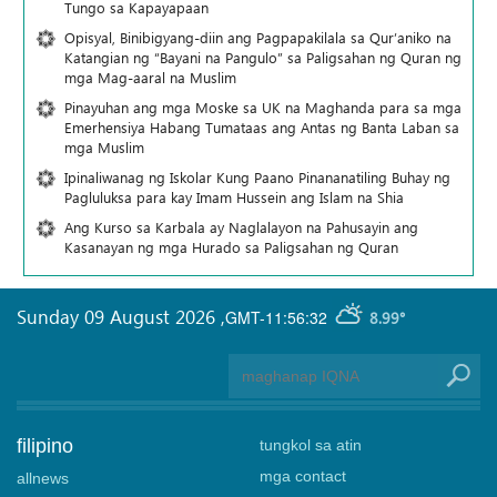
Tungo sa Kapayapaan
Opisyal, Binibigyang-diin ang Pagpapakilala sa Qur’aniko na
Katangian ng “Bayani na Pangulo” sa Paligsahan ng Quran ng
mga Mag-aaral na Muslim
Pinayuhan ang mga Moske sa UK na Maghanda para sa mga
Emerhensiya Habang Tumataas ang Antas ng Banta Laban sa
mga Muslim
Ipinaliwanag ng Iskolar Kung Paano Pinananatiling Buhay ng
Pagluluksa para kay Imam Hussein ang Islam na Shia
Ang Kurso sa Karbala ay Naglalayon na Pahusayin ang
Kasanayan ng mga Hurado sa Paligsahan ng Quran
Sunday 09 August 2026
,
GMT-11:56:32
8.99°
filipino
tungkol sa atin
mga contact
allnews