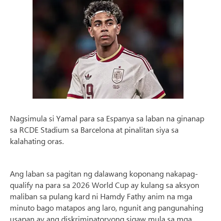
Nagsimula si Yamal para sa Espanya sa laban na ginanap
sa RCDE Stadium sa Barcelona at pinalitan siya sa
kalahating oras.
Ang laban sa pagitan ng dalawang koponang nakapag-
qualify na para sa 2026 World Cup ay kulang sa aksyon
maliban sa pulang kard ni Hamdy Fathy anim na mga
minuto bago matapos ang laro, ngunit ang pangunahing
usapan ay ang diskriminatoryong sigaw mula sa mga