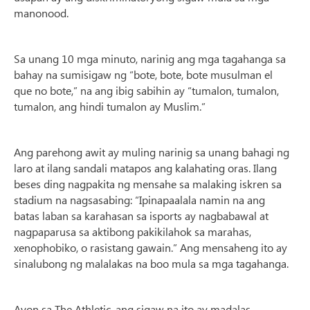
manonood.
Sa unang 10 mga minuto, narinig ang mga tagahanga sa
bahay na sumisigaw ng “bote, bote, bote musulman el
que no bote,” na ang ibig sabihin ay “tumalon, tumalon,
tumalon, ang hindi tumalon ay Muslim.”
Ang parehong awit ay muling narinig sa unang bahagi ng
laro at ilang sandali matapos ang kalahating oras. Ilang
beses ding nagpakita ng mensahe sa malaking iskren sa
stadium na nagsasabing: “Ipinapaalala namin na ang
batas laban sa karahasan sa isports ay nagbabawal at
nagpaparusa sa aktibong pakikilahok sa marahas,
xenophobiko, o rasistang gawain.” Ang mensaheng ito ay
sinalubong ng malalakas na boo mula sa mga tagahanga.
Ayon sa The Athletic, ang sigaw na ito ay madalas