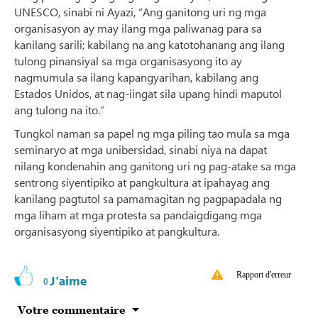
UNESCO, sinabi ni Ayazi, “Ang ganitong uri ng mga
organisasyon ay may ilang mga paliwanag para sa
kanilang sarili; kabilang na ang katotohanang ang ilang
tulong pinansiyal sa mga organisasyong ito ay
nagmumula sa ilang kapangyarihan, kabilang ang
Estados Unidos, at nag-iingat sila upang hindi maputol
ang tulong na ito.”
Tungkol naman sa papel ng mga piling tao mula sa mga
seminaryo at mga unibersidad, sinabi niya na dapat
nilang kondenahin ang ganitong uri ng pag-atake sa mga
sentrong siyentipiko at pangkultura at ipahayag ang
kanilang pagtutol sa pamamagitan ng pagpapadala ng
mga liham at mga protesta sa pandaigdigang mga
organisasyong siyentipiko at pangkultura.
Rapport d'erreur
J'aime
0
Votre commentaire