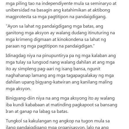
mga piling tao na independiyente mula sa seminaryo at
unibersidad na basagin ang katahimikan at aktibong
magprotesta sa mga pagtitipon na pandaigdigang.
“Ayon sa lahat ng pandaigdigang mga batas, ang
ganitong mga aksyon ay walang dudang itinuturing na
mga krimeng digmaan at kinokondena sa lahat ng
paraan ng mga pagtitipon na pandaigdigan.”
Idinagdag niya na pinupuntirya pa ng mga kalaban ang
mga tulay sa lungsod nang walang dahilan at ang mga
ito ay simpleng pag-aari ng isang bansa, ngunit
naghahanap lamang ang mga tagapagsalakay ng mga
dahilan upang bigyang-katwiran ang kanilang maling
mga aksyon.
Binigyang-diin niya na ang mga aksyong ito ay walang
iba kundi kababaan at matinding pagkapoot sa bansang
Iran at ganap na labag sa batas.
Tungkol sa kakulangan ng angkop na tugon mula sa
ilang pandaigdigang mga organisasyon, lalo na ang