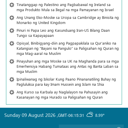
Tinatanggap ng Palestino ang Pagbabawal ng Ireland sa
mga Produkto Mula sa Ilegal na mga Pamayanan ng Israel
Ang Unang Eko-Moske sa Uropa sa Cambridge ay Binisita ng
Monarko ng United Kingdom
Pinuri ni Papa Leo ang Kasunduang Iran-US Bilang Daan
Tungo sa Kapayapaan
Opisyal, Binibigyang-diin ang Pagpapakilala sa Qur’aniko na
Katangian ng “Bayani na Pangulo” sa Paligsahan ng Quran ng
mga Mag-aaral na Muslim
Pinayuhan ang mga Moske sa UK na Maghanda para sa mga
Emerhensiya Habang Tumataas ang Antas ng Banta Laban sa
mga Muslim
Ipinaliwanag ng Iskolar Kung Paano Pinananatiling Buhay ng
Pagluluksa para kay Imam Hussein ang Islam na Shia
Ang Kurso sa Karbala ay Naglalayon na Pahusayin ang
Kasanayan ng mga Hurado sa Paligsahan ng Quran
Sunday 09 August 2026
,
GMT-06:15:31
8.99°