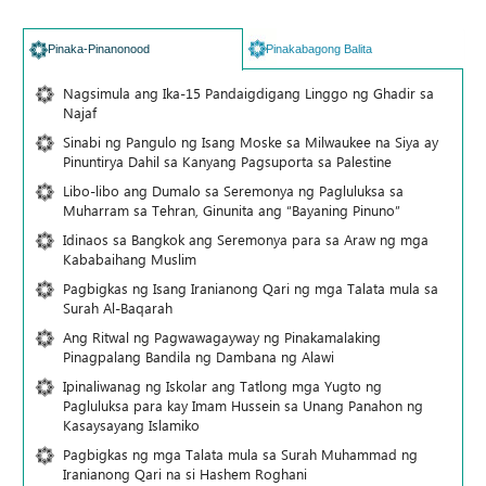
Pinaka-Pinanonood
Pinakabagong Balita
Nagsimula ang Ika-15 Pandaigdigang Linggo ng Ghadir sa
Najaf
Sinabi ng Pangulo ng Isang Moske sa Milwaukee na Siya ay
Pinuntirya Dahil sa Kanyang Pagsuporta sa Palestine
Libo-libo ang Dumalo sa Seremonya ng Pagluluksa sa
Muharram sa Tehran, Ginunita ang “Bayaning Pinuno”
Idinaos sa Bangkok ang Seremonya para sa Araw ng mga
Kababaihang Muslim
Pagbigkas ng Isang Iranianong Qari ng mga Talata mula sa
Surah Al-Baqarah
Ang Ritwal ng Pagwawagayway ng Pinakamalaking
Pinagpalang Bandila ng Dambana ng Alawi
Ipinaliwanag ng Iskolar ang Tatlong mga Yugto ng
Pagluluksa para kay Imam Hussein sa Unang Panahon ng
Kasaysayang Islamiko
Pagbigkas ng mga Talata mula sa Surah Muhammad ng
Iranianong Qari na si Hashem Roghani