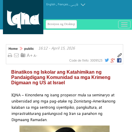
.
.
English
Français
فارسی
Bersiyon ng Desktop
باز
و
سته
ردن
16:12 - April 15, 2026
منو
Home
public
3009525
Code de l'info:
Binatikos ng Iskolar ang Katahimikan ng
Pandaigdigang Komunidad sa mga Krimeng
Digmaan ng US at Israel
IQNA – Kinondena ng isang propesor mula sa seminaryo at
unibersidad ang mga pag-atake ng Zionistang-Amerikanong
kalaban sa mga sentrong siyentipiko, pangkultura, at
imprastrakturang panlungsod ng Iran sa panahon ng
Digmaang Ramadan.