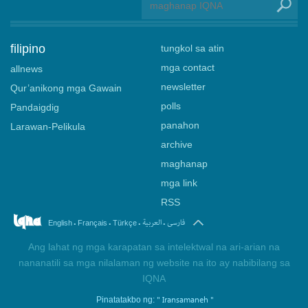
filipino
tungkol sa atin
mga contact
allnews
newsletter
Qur’anikong mga Gawain
polls
Pandaigdig
panahon
Larawan-Pelikula
archive
maghanap
mga link
RSS
.
.
.
.
فارسی
العربیة
English
Français
Türkçe
Ang lahat ng mga karapatan sa intelektwal na ari-arian na
nananatili sa mga nilalaman ng website na ito ay nabibilang sa
IQNA
" Iransamaneh "
Pinatatakbo ng: