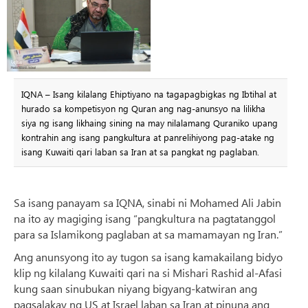
IQNA – Isang kilalang Ehiptiyano na tagapagbigkas ng Ibtihal at
hurado sa kompetisyon ng Quran ang nag-anunsyo na lilikha
siya ng isang likhaing sining na may nilalamang Quraniko upang
kontrahin ang isang pangkultura at panrelihiyong pag-atake ng
isang Kuwaiti qari laban sa Iran at sa pangkat ng paglaban.
Sa isang panayam sa IQNA, sinabi ni Mohamed Ali Jabin
na ito ay magiging isang “pangkultura na pagtatanggol
para sa Islamikong paglaban at sa mamamayan ng Iran.”
Ang anunsyong ito ay tugon sa isang kamakailang bidyo
klip ng kilalang Kuwaiti qari na si Mishari Rashid al-Afasi
kung saan sinubukan niyang bigyang-katwiran ang
pagsalakay ng US at Israel laban sa Iran at pinuna ang