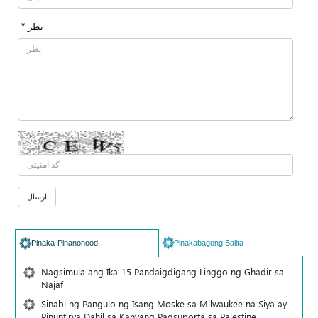
* نظر
Pinaka-Pinanonood
Pinakabagong Balita
Nagsimula ang Ika-15 Pandaigdigang Linggo ng Ghadir sa
Najaf
Sinabi ng Pangulo ng Isang Moske sa Milwaukee na Siya ay
Pinuntirya Dahil sa Kanyang Pagsuporta sa Palestine