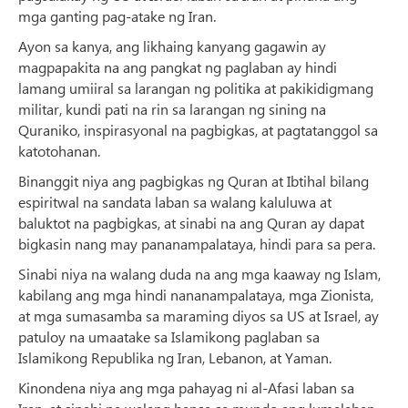
mga ganting pag-atake ng Iran.
Ayon sa kanya, ang likhaing kanyang gagawin ay
magpapakita na ang pangkat ng paglaban ay hindi
lamang umiiral sa larangan ng politika at pakikidigmang
militar, kundi pati na rin sa larangan ng sining na
Quraniko, inspirasyonal na pagbigkas, at pagtatanggol sa
katotohanan.
Binanggit niya ang pagbigkas ng Quran at Ibtihal bilang
espiritwal na sandata laban sa walang kaluluwa at
baluktot na pagbigkas, at sinabi na ang Quran ay dapat
bigkasin nang may pananampalataya, hindi para sa pera.
Sinabi niya na walang duda na ang mga kaaway ng Islam,
kabilang ang mga hindi nananampalataya, mga Zionista,
at mga sumasamba sa maraming diyos sa US at Israel, ay
patuloy na umaatake sa Islamikong paglaban sa
Islamikong Republika ng Iran, Lebanon, at Yaman.
Kinondena niya ang mga pahayag ni al-Afasi laban sa