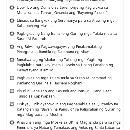
Libo-libo ang Dumalo sa Seremonya ng Pagluluksa sa
Muharram sa Tehran, Ginunita ang “Bayaning Pinuno”
Idinaos sa Bangkok ang Seremonya para sa Araw ng mga
Kababaihang Muslim
Pagbigkas ng Isang Iranianong Qari ng mga Talata mula sa
Surah Al-Baqarah
Ang Ritwal ng Pagwawagayway ng Pinakamalaking
Pinagpalang Bandila ng Dambana ng Alawi
Ipinaliwanag ng Iskolar ang Tatlong mga Yugto ng
Pagluluksa para kay Imam Hussein sa Unang Panahon ng
Kasaysayang Islamiko
Pagbigkas ng mga Talata mula sa Surah Muhammad ng
Iranianong Qari na si Hashem Roghani
Pinuri ni Papa Leo ang Kasunduang Iran-US Bilang Daan
Tungo sa Kapayapaan
Opisyal, Binibigyang-diin ang Pagpapakilala sa Qur’aniko na
Katangian ng “Bayani na Pangulo” sa Paligsahan ng Quran ng
mga Mag-aaral na Muslim
Pinayuhan ang mga Moske sa UK na Maghanda para sa mga
Emerhensiya Habang Tumataas ang Antas ng Banta Laban sa