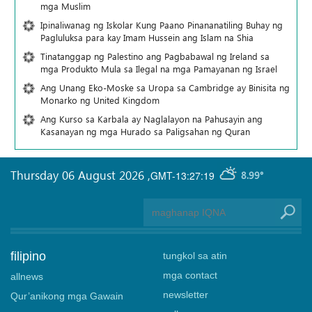
mga Muslim
Ipinaliwanag ng Iskolar Kung Paano Pinananatiling Buhay ng
Pagluluksa para kay Imam Hussein ang Islam na Shia
Tinatanggap ng Palestino ang Pagbabawal ng Ireland sa
mga Produkto Mula sa Ilegal na mga Pamayanan ng Israel
Ang Unang Eko-Moske sa Uropa sa Cambridge ay Binisita ng
Monarko ng United Kingdom
Ang Kurso sa Karbala ay Naglalayon na Pahusayin ang
Kasanayan ng mga Hurado sa Paligsahan ng Quran
Thursday 06 August 2026
,
GMT-13:27:19
8.99°
filipino
tungkol sa atin
mga contact
allnews
newsletter
Qur’anikong mga Gawain