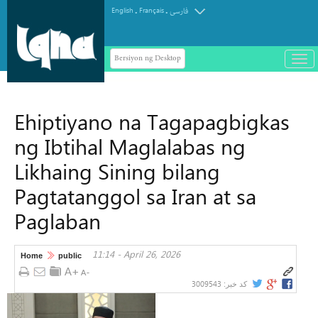
.
.
English
Français
فارسی
Bersiyon ng Desktop
باز
و
سته
ردن
Ehiptiyano na Tagapagbigkas
منو
ng Ibtihal Maglalabas ng
Likhaing Sining bilang
Pagtatanggol sa Iran at sa
Paglaban
11:14 - April 26, 2026
Home
public
3009543
کد خبر: