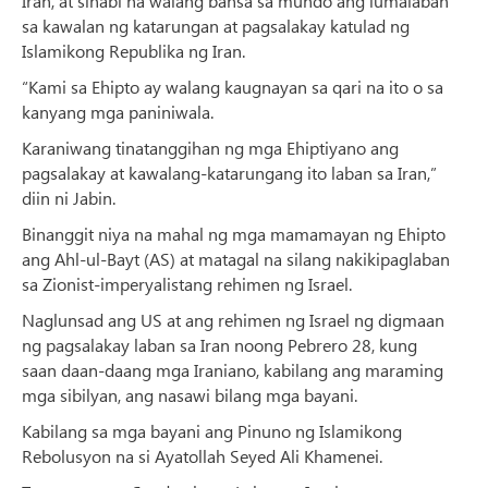
Iran, at sinabi na walang bansa sa mundo ang lumalaban
sa kawalan ng katarungan at pagsalakay katulad ng
Islamikong Republika ng Iran.
“Kami sa Ehipto ay walang kaugnayan sa qari na ito o sa
kanyang mga paniniwala.
Karaniwang tinatanggihan ng mga Ehiptiyano ang
pagsalakay at kawalang-katarungang ito laban sa Iran,”
diin ni Jabin.
Binanggit niya na mahal ng mga mamamayan ng Ehipto
ang Ahl-ul-Bayt (AS) at matagal na silang nakikipaglaban
sa Zionist-imperyalistang rehimen ng Israel.
Naglunsad ang US at ang rehimen ng Israel ng digmaan
ng pagsalakay laban sa Iran noong Pebrero 28, kung
saan daan-daang mga Iraniano, kabilang ang maraming
mga sibilyan, ang nasawi bilang mga bayani.
Kabilang sa mga bayani ang Pinuno ng Islamikong
Rebolusyon na si Ayatollah Seyed Ali Khamenei.